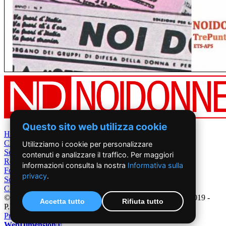
Questo sito web utilizza cookie
Home
Chi Siamo
Utilizziamo i cookie per personalizzare
Settimanale
contenuti e analizzare il traffico. Per maggiori
Rete News
informazioni consulta la nostra
Informativa sulla
Foto&Video
privacy
.
Sostienici
Contatti
©2019 - NoiDonne - Iscrizione ROC n.33421 del 23 /09/ 2019 -
Accetta tutto
Rifiuta tutto
P.IVA 00878931005
Privacy Policy
-
Cookie Policy
|
Creazione Siti Internet
WebDimension®