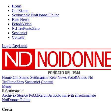
Home
Chi Siamo
Settimanale NoiDonne Online
Rete News
Foto&Video
Nd TrePuntoZero
Sostienici
Contatti
Login
Registrati
Home
Chi Siamo
Settimanale
Rete News
Foto&Video
Nd
TrePuntoZero
Sostienici
Contatti
Menu
Il Settimanale
Archivio Storico
Pubblica un Articolo
Iscriviti al settimanale
NoiDonne Online
Cerca