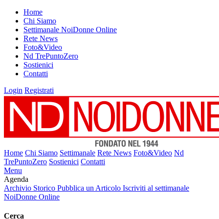
Home
Chi Siamo
Settimanale NoiDonne Online
Rete News
Foto&Video
Nd TrePuntoZero
Sostienici
Contatti
Login
Registrati
Home
Chi Siamo
Settimanale
Rete News
Foto&Video
Nd
TrePuntoZero
Sostienici
Contatti
Menu
Agenda
Archivio Storico
Pubblica un Articolo
Iscriviti al settimanale
NoiDonne Online
Cerca