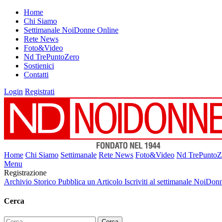
Home
Chi Siamo
Settimanale NoiDonne Online
Rete News
Foto&Video
Nd TrePuntoZero
Sostienici
Contatti
Login
Registrati
Home
Chi Siamo
Settimanale
Rete News
Foto&Video
Nd TrePuntoZ
Menu
Registrazione
Archivio Storico
Pubblica un Articolo
Iscriviti al settimanale NoiDon
Cerca