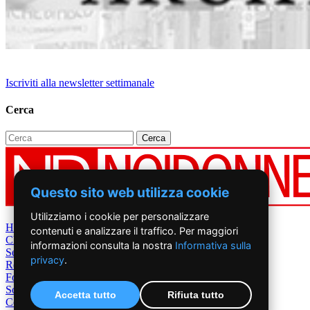
Iscriviti alla newsletter settimanale
Cerca
Questo sito web utilizza cookie
Utilizziamo i cookie per personalizzare
Home
contenuti e analizzare il traffico. Per maggiori
Chi Siamo
informazioni consulta la nostra
Informativa sulla
Settimanale
privacy
.
Rete News
Foto&Video
Sostienici
Accetta tutto
Rifiuta tutto
Contatti