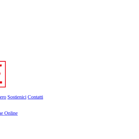
ero
Sostienici
Contatti
ne Online