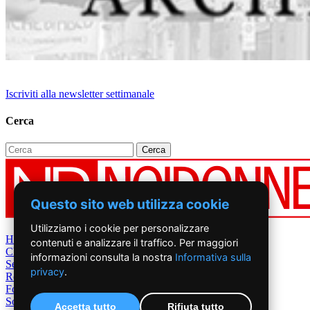
Iscriviti alla newsletter settimanale
Cerca
Questo sito web utilizza cookie
Utilizziamo i cookie per personalizzare
Home
contenuti e analizzare il traffico. Per maggiori
Chi Siamo
informazioni consulta la nostra
Informativa sulla
Settimanale
privacy
.
Rete News
Foto&Video
Sostienici
Accetta tutto
Rifiuta tutto