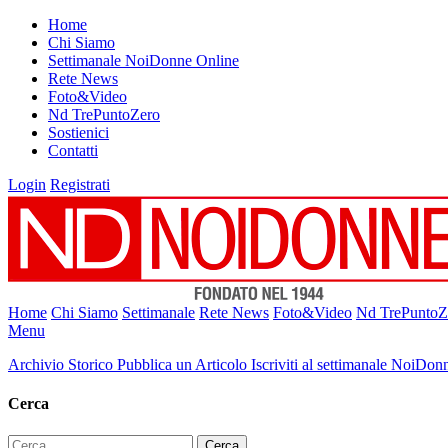
Home
Chi Siamo
Settimanale NoiDonne Online
Rete News
Foto&Video
Nd TrePuntoZero
Sostienici
Contatti
Login
Registrati
Home
Chi Siamo
Settimanale
Rete News
Foto&Video
Nd TrePuntoZ
Menu
Archivio Storico
Pubblica un Articolo
Iscriviti al settimanale NoiDon
Cerca