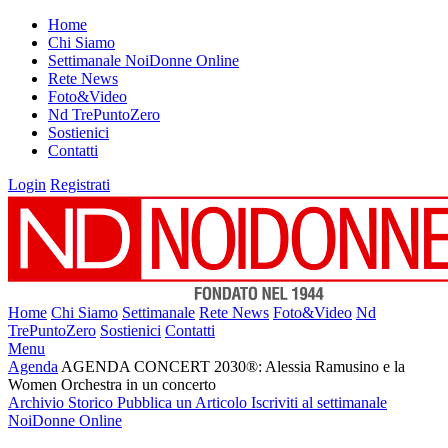
Home
Chi Siamo
Settimanale NoiDonne Online
Rete News
Foto&Video
Nd TrePuntoZero
Sostienici
Contatti
Login
Registrati
Home
Chi Siamo
Settimanale
Rete News
Foto&Video
Nd
TrePuntoZero
Sostienici
Contatti
Menu
Agenda
AGENDA CONCERT 2030®: Alessia Ramusino e la
Women Orchestra in un concerto
Archivio Storico
Pubblica un Articolo
Iscriviti al settimanale
NoiDonne Online