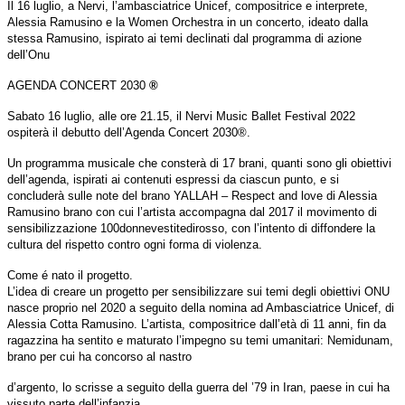
Il 16 luglio, a Nervi, l’ambasciatrice Unicef, compositrice e interprete,
Alessia Ramusino
e la Women Orchestra in un concerto, ideato dalla
stessa Ramusino, ispirato ai
temi declinati dal programma di azione
dell’Onu
AGENDA CONCERT 2030
®
Sabato 16 luglio, alle ore 21.15, il Nervi Music Ballet Festival 2022
ospiterà il debutto dell’Agenda Concert 2030®.
Un programma musicale che consterà di 17 brani, quanti sono gli obiettivi
dell’agenda,
ispirati ai contenuti espressi da ciascun punto, e si
concluderà sulle note del brano YALLAH – Respect and love di Alessia
Ramusino brano con cui l’artista accompagna dal 2017 il movimento di
sensibilizzazione 100donnevestitedirosso, con l’intento di diffondere la
cultura del rispetto contro ogni forma di violenza.
Come é nato il progetto.
L’idea di creare un progetto per sensibilizzare sui temi degli obiettivi ONU
nasce proprio nel 2020 a seguito della nomina ad Ambasciatrice Unicef, di
Alessia Cotta Ramusino. L’artista, compositrice dall’età di 11 anni, fin da
ragazzina ha sentito e maturato l’impegno su temi umanitari: Nemidunam,
brano per cui ha concorso al nastro
d’argento, lo scrisse a seguito della guerra del ’79 in Iran, paese in cui ha
vissuto parte dell’infanzia.