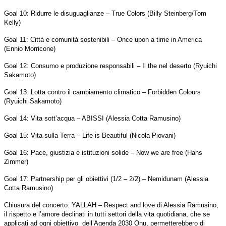
Goal 10: Ridurre le disuguaglianze – True Colors (Billy Steinberg/Tom
Kelly)
Goal 11: Città e comunità sostenibili – Once upon a time in America
(Ennio Morricone)
Goal 12: Consumo e produzione responsabili – Il the nel deserto (Ryuichi
Sakamoto)
Goal 13: Lotta contro il cambiamento climatico – Forbidden Colours
(Ryuichi Sakamoto)
Goal 14: Vita sott’acqua – ABISSI (Alessia Cotta Ramusino)
Goal 15: Vita sulla Terra – Life is Beautiful (Nicola Piovani)
Goal 16: Pace, giustizia e istituzioni solide – Now we are free (Hans
Zimmer)
Goal 17: Partnership per gli obiettivi (1/2 – 2/2) – Nemidunam (Alessia
Cotta Ramusino)
Chiusura del concerto: YALLAH – Respect and love di Alessia Ramusino,
il rispetto e l’amore declinati in tutti settori della vita quotidiana, che se
applicati ad ogni obiettivo
dell’Agenda 2030 Onu, permetterebbero di