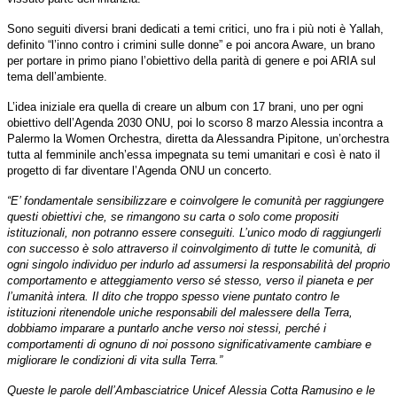
Sono seguiti diversi brani dedicati a temi critici, uno fra i più noti è Yallah,
definito “l’inno contro i crimini sulle donne” e poi ancora Aware, un brano
per portare in primo piano l’obiettivo della parità di genere e poi ARIA sul
tema dell’ambiente.
L’idea iniziale era quella di creare un album con 17 brani, uno per ogni
obiettivo dell’Agenda 2030 ONU, poi lo scorso 8 marzo Alessia incontra a
Palermo la Women Orchestra, diretta da Alessandra Pipitone, un’orchestra
tutta al femminile anch’essa impegnata su temi umanitari e così è nato il
progetto di far diventare l’Agenda ONU
un concerto.
“E’ fondamentale sensibilizzare e coinvolgere le comunità per raggiungere
questi obiettivi che, se rimangono su carta o solo come propositi
istituzionali, non potranno essere conseguiti. L’unico modo di raggiungerli
con successo è solo attraverso il coinvolgimento di tutte le comunità, di
ogni singolo individuo per indurlo ad assumersi la responsabilità del proprio
comportamento e atteggiamento verso sé stesso, verso il pianeta e per
l’umanità intera. Il dito che troppo spesso viene puntato contro le
istituzioni ritenendole uniche responsabili del malessere della Terra,
dobbiamo imparare a puntarlo anche verso noi stessi, perché i
comportamenti di ognuno di noi possono significativamente cambiare e
migliorare le condizioni di vita sulla Terra.”
Queste le parole dell’Ambasciatrice Unicef Alessia Cotta Ramusino e le