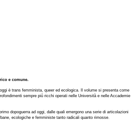
orico e comune.
he oggi è trans femminista, queer ed ecologica. Il volume si presenta come
rofondimenti sempre più̀ ricchi operati nelle Università̀ e nelle Accademie
 primo dopoguerra ad oggi, dalle quali emergono una serie di articolazioni
urbane, ecologiche e femministe tanto radicali quanto rimosse.