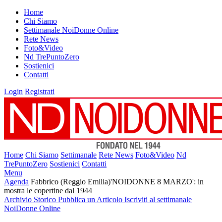
Home
Chi Siamo
Settimanale NoiDonne Online
Rete News
Foto&Video
Nd TrePuntoZero
Sostienici
Contatti
Login
Registrati
Home
Chi Siamo
Settimanale
Rete News
Foto&Video
Nd
TrePuntoZero
Sostienici
Contatti
Menu
Agenda
Fabbrico (Reggio Emilia)'NOIDONNE 8 MARZO': in
mostra le copertine dal 1944
Archivio Storico
Pubblica un Articolo
Iscriviti al settimanale
NoiDonne Online