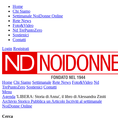
Home
Chi Siamo
Settimanale NoiDonne Online
Rete News
Foto&Video
Nd TrePuntoZero
Sostienici
Contatti
Login
Registrati
Home
Chi Siamo
Settimanale
Rete News
Foto&Video
Nd
TrePuntoZero
Sostienici
Contatti
Menu
Agenda
'LIBERA: Storia di Anna', il libro di Alessandra Ziniti
Archivio Storico
Pubblica un Articolo
Iscriviti al settimanale
NoiDonne Online
Cerca