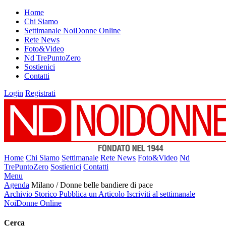
Home
Chi Siamo
Settimanale NoiDonne Online
Rete News
Foto&Video
Nd TrePuntoZero
Sostienici
Contatti
Login
Registrati
Home
Chi Siamo
Settimanale
Rete News
Foto&Video
Nd
TrePuntoZero
Sostienici
Contatti
Menu
Agenda
Milano / Donne belle bandiere di pace
Archivio Storico
Pubblica un Articolo
Iscriviti al settimanale
NoiDonne Online
Cerca