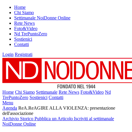
Home
Chi Siamo
Settimanale NoiDonne Online
Rete News
Foto&Video
Nd TrePuntoZero
Sostienici
Contatti
Login
Registrati
Home
Chi Siamo
Settimanale
Rete News
Foto&Video
Nd
TrePuntoZero
Sostienici
Contatti
Menu
Agenda
ReA.ReAGIRE ALLA VIOLENZA: presentazione
dell'associazione
Archivio Storico
Pubblica un Articolo
Iscriviti al settimanale
NoiDonne Online