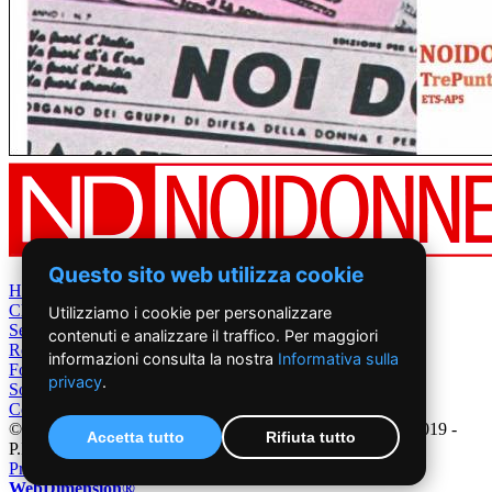
Questo sito web utilizza cookie
Home
Chi Siamo
Utilizziamo i cookie per personalizzare
Settimanale
contenuti e analizzare il traffico. Per maggiori
Rete News
informazioni consulta la nostra
Informativa sulla
Foto&Video
privacy
.
Sostienici
Contatti
©2019 - NoiDonne - Iscrizione ROC n.33421 del 23 /09/ 2019 -
Accetta tutto
Rifiuta tutto
P.IVA 00878931005
Privacy Policy
-
Cookie Policy
|
Creazione Siti Internet
WebDimension®