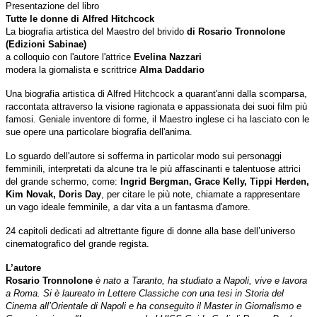
Presentazione del libro
Tutte le donne di Alfred Hitchcock
La biografia artistica del Maestro del brivido
di Rosario Tronnolone
(Edizioni Sabinae)
a colloquio con l'autore l'attrice
Evelina Nazzari
modera la giornalista e scrittrice
Alma Daddario
Una biografia artistica di Alfred Hitchcock a quarant'anni dalla scomparsa,
raccontata attraverso la visione ragionata e appassionata dei suoi film più
famosi. Geniale inventore di forme, il Maestro inglese ci ha lasciato con le
sue opere una particolare biografia dell'anima.
Lo sguardo dell'autore si sofferma in particolar modo sui personaggi
femminili, interpretati da alcune tra le più affascinanti e talentuose attrici
del grande schermo, come:
Ingrid Bergman, Grace Kelly, Tippi Herden,
Kim Novak, Doris Day
, per citare le più note, chiamate a rappresentare
un vago ideale femminile, a dar vita a un fantasma d'amore.
24 capitoli dedicati ad altrettante figure di donne alla base dell’universo
cinematografico del grande regista.
L’autore
Rosario Tronnolone
è nato a Taranto, ha studiato a Napoli, vive e lavora
a Roma. Si è laureato in Lettere Classiche con una tesi in Storia del
Cinema all’Orientale di Napoli e ha conseguito il Master in Giornalismo e