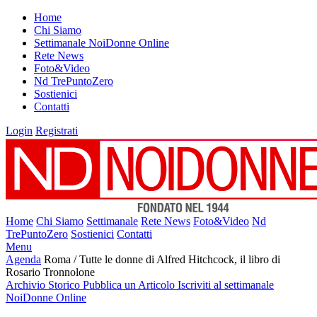
Home
Chi Siamo
Settimanale NoiDonne Online
Rete News
Foto&Video
Nd TrePuntoZero
Sostienici
Contatti
Login
Registrati
Home
Chi Siamo
Settimanale
Rete News
Foto&Video
Nd
TrePuntoZero
Sostienici
Contatti
Menu
Agenda
Roma / Tutte le donne di Alfred Hitchcock, il libro di
Rosario Tronnolone
Archivio Storico
Pubblica un Articolo
Iscriviti al settimanale
NoiDonne Online