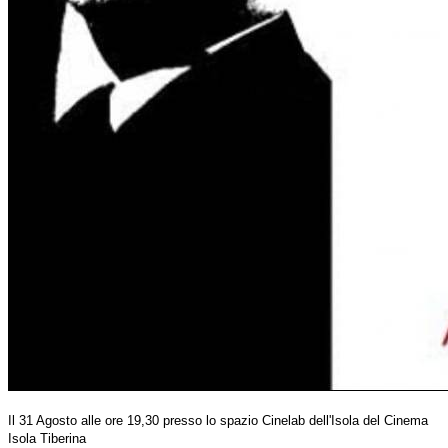
Il 31 Agosto alle ore 19,30 presso lo spazio Cinelab dell'Isola del Cinema
Isola Tiberina