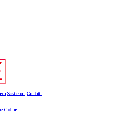
ero
Sostienici
Contatti
ne Online