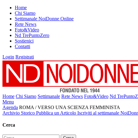
Home
Chi Siamo
Settimanale NoiDonne Online
Rete News
Foto&Video
Nd TrePuntoZero
Sostienici
Contatti
Login
Registrati
Home
Chi Siamo
Settimanale
Rete News
Foto&Video
Nd TrePuntoZ
Menu
Agenda
ROMA / VERSO UNA SCIENZA FEMMINISTA
Archivio Storico
Pubblica un Articolo
Iscriviti al settimanale NoiDon
Cerca