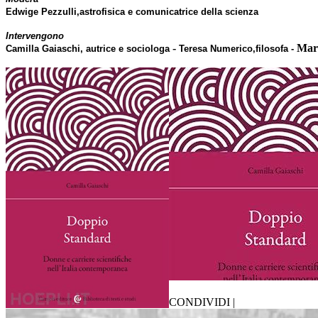
Edwige Pezzulli
,astrofisica e comunicatrice della scienza
Intervengono
-
Mari
Camilla Gaiaschi,
autrice e sociologa
Teresa Numerico,
filosofa -
CONDIVIDI |