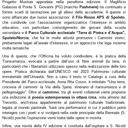
Progetto Mustras approdata nella penultima edizione. Il Maglificio
Galassia di Ponte S. Giovanni (PG) (marchio
Pashmere)
ha continuato a
fornire scarti di lavorazione per gli allievi delle accademie. A queste si
sono affiancate due nuove associazioni:
il Filo Rosso APS di Spoleto
,
che condivide con l’associazione organizzatrice l’interesse in ambito
educativo, con particolare coinvolgimento dei giovani della scuola
secondaria e
il Parco Culturale ecclesiale “Terre di Pietra e d’Acqua”,
Spoleto/Norcia
, che fra le molte attività promuove i Cammini storici,
prettamente legati all’areale d’interesse, in un approccio che lega insieme
molte tematiche.
Una di queste, che l’Officina ha voluto condividere, è la pratica della
Transumanza, evocata a partire dall’uso di fibre animali (la lana, in
particolare) che i fiberartisti utilizzano spesso nella realizzazione delle loro
opere. Pratica dichiarata dall’UNESCO nel 2023 Patrimonio culturale
immateriale dell’Umanità. Non a caso il testo in Catalogo a cura della
Presidente del Parco ecclesiale, Anna Rita Cosso, è intitolato
“
Una terra,
crocevia di cammini: la Via della Spina, itinerario di transumanza e di
pellegrinaggio”.
Oltre al
cammino
, tra gli eventi collaterali viene proposta
una esibizione di
poesia estemporanea in ottava rima
, nota almeno dal
Trecento, anch’essa appartenente al patrimonio culturale tradizionale,
legata al mondo pastorale. Sarà una
performance
in cui il pubblico potrà
interagire con i poeti e si svolgerà nella sede principale della Biennale (S:
Nicolò) poiché l’ispirazione verrà tratta dalle opere in mostra.
Infine, una novità della IV edizione è costituita dall’ospitare a S. Nicolò