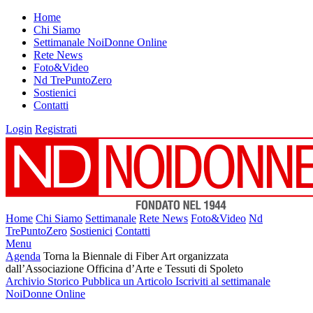
Home
Chi Siamo
Settimanale NoiDonne Online
Rete News
Foto&Video
Nd TrePuntoZero
Sostienici
Contatti
Login
Registrati
Home
Chi Siamo
Settimanale
Rete News
Foto&Video
Nd
TrePuntoZero
Sostienici
Contatti
Menu
Agenda
Torna la Biennale di Fiber Art organizzata
dall’Associazione Officina d’Arte e Tessuti di Spoleto
Archivio Storico
Pubblica un Articolo
Iscriviti al settimanale
NoiDonne Online