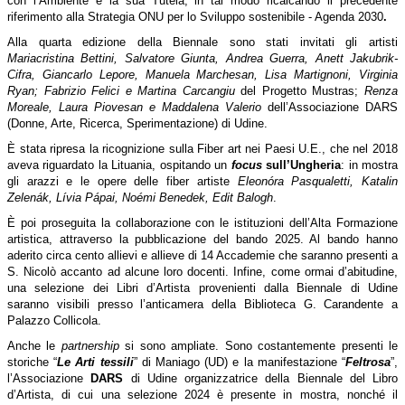
con l’Ambiente e la sua Tutela, in tal modo ricalcando il precedente
riferimento alla Strategia ONU per lo Sviluppo sostenibile - Agenda 2030
.
Alla quarta edizione della Biennale sono stati invitati gli artisti
Mariacristina Bettini, Salvatore Giunta, Andrea Guerra, Anett Jakubrik-
Cifra, Giancarlo Lepore, Manuela Marchesan, Lisa Martignoni, Virginia
Ryan; Fabrizio Felici e Martina Carcangiu
del Progetto Mustras;
Renza
Moreale, Laura Piovesan e Maddalena Valerio
dell’Associazione DARS
(Donne, Arte, Ricerca, Sperimentazione) di Udine.
È stata ripresa la ricognizione sulla Fiber art nei Paesi U.E.,
che nel 2018
aveva riguardato la Lituania, ospitando un
focus
sull’Ungheria
: in mostra
gli arazzi e le opere delle fiber artiste
Eleonóra Pasqualetti, Katalin
Zelenák, Lívia Pápai, Noémi Benedek, Edit Balogh
.
È poi proseguita la collaborazione con le istituzioni dell’Alta Formazione
artistica, attraverso la pubblicazione del bando 2025. Al bando hanno
aderito circa cento allievi e allieve di 14 Accademie che saranno presenti a
S. Nicolò accanto ad alcune loro docenti. Infine, come ormai d’abitudine,
una selezione dei Libri d’Artista provenienti dalla Biennale di Udine
saranno visibili presso l’anticamera della Biblioteca G. Carandente a
Palazzo Collicola.
Anche le
partnership
si sono ampliate. Sono costantemente presenti le
storiche “
Le Arti tessili
” di Maniago (UD) e la manifestazione “
Feltrosa
”,
l’Associazione
DARS
di Udine organizzatrice della Biennale del Libro
d’Artista, di cui una selezione 2024 è presente in mostra, nonché il