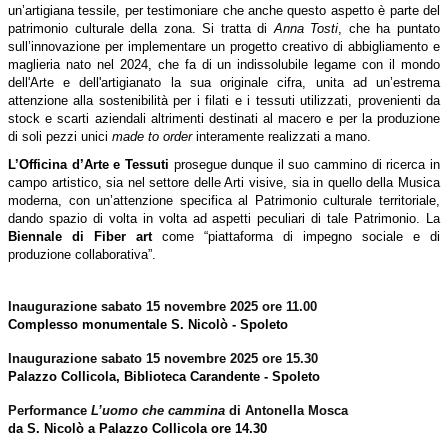
un’artigiana tessile, per testimoniare che anche questo aspetto è parte del
patrimonio culturale della zona. Si tratta di
Anna Tosti
, che ha puntato
sull’innovazione per implementare un progetto creativo di abbigliamento e
maglieria nato nel 2024, che fa di un indissolubile legame con il mondo
dell'Arte e dell'artigianato la sua originale cifra, unita ad un’estrema
attenzione alla sostenibilità per i filati e i tessuti utilizzati, provenienti da
stock e scarti aziendali altrimenti destinati al macero e per la produzione
di soli pezzi unici
made to order
interamente realizzati a mano.
L’Officina d’Arte e Tessuti
prosegue dunque il suo cammino di ricerca in
campo artistico, sia nel settore delle Arti visive, sia in quello della Musica
moderna, con un’attenzione specifica al Patrimonio culturale territoriale,
dando spazio di volta in volta ad aspetti peculiari di tale Patrimonio. La
Biennale di Fiber art
come “piattaforma di impegno sociale e di
produzione collaborativa”.
Inaugurazione sabato 15 novembre 2025 ore 11.00
Complesso monumentale S. Nicolò - Spoleto
Inaugurazione sabato 15 novembre 2025 ore 15.30
Palazzo Collicola, Biblioteca Carandente - Spoleto
Performance
L’uomo che cammina
di Antonella Mosca
da S. Nicolò a Palazzo Collicola ore 14.30