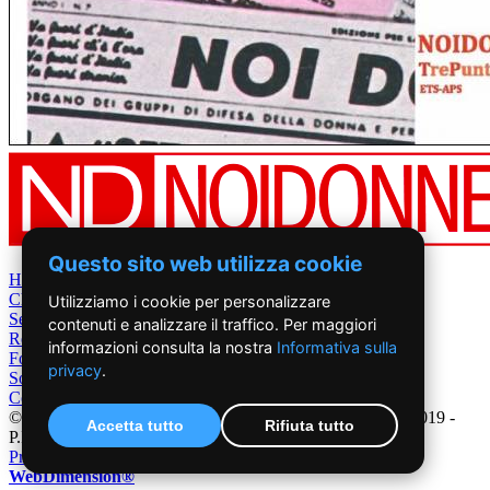
Questo sito web utilizza cookie
Home
Chi Siamo
Utilizziamo i cookie per personalizzare
Settimanale
contenuti e analizzare il traffico. Per maggiori
Rete News
informazioni consulta la nostra
Informativa sulla
Foto&Video
privacy
.
Sostienici
Contatti
©2019 - NoiDonne - Iscrizione ROC n.33421 del 23 /09/ 2019 -
Accetta tutto
Rifiuta tutto
P.IVA 00878931005
Privacy Policy
-
Cookie Policy
|
Creazione Siti Internet
WebDimension®