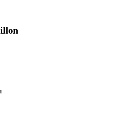
illon
li