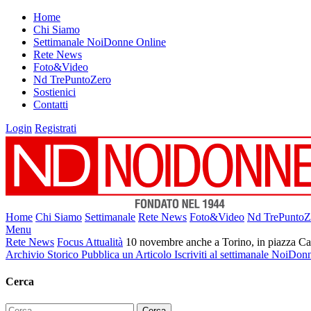
Home
Chi Siamo
Settimanale NoiDonne Online
Rete News
Foto&Video
Nd TrePuntoZero
Sostienici
Contatti
Login
Registrati
Home
Chi Siamo
Settimanale
Rete News
Foto&Video
Nd TrePuntoZ
Menu
Rete News
Focus Attualità
10 novembre anche a Torino, in piazza Car
Archivio Storico
Pubblica un Articolo
Iscriviti al settimanale NoiDon
Cerca