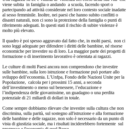
viene subita in famiglia o andando a scuola, facendo sport o
partecipando ad attività considerate nel loro contesto sociale inadatte
al sesso femminile. Inoltre, nei paesi che hanno subito conflitti o
disastri naturali, non ci sono la protezione della famiglia o punti di
riferimento adeguati. In questi stati il rischio di subire violenze è
molto più elevato.
Il quadro è poi spesso aggravato dal fatto che, in molti paesi, non ci
sono leggi adeguate per difendere i diritti delle bambine, né risorse
economiche per investire su di loro. La maggior parte dei progetti di
formazione o di inserimento lavorativo è orientata ai ragazzi.
Le culture di molti Paesi ancora non comprendono che investire
sulle bambine, sulla loro istruzione e formazione può portare allo
sviluppo dell’economia. L’Unfpa, Fondo delle Nazioni Unite per la
Popolazione, calcola per i prossimi 15 anni, a seconda
dell’investimento o meno sul benessere, l’educazione e
l’indipendenza delle giovanissime, un guadagno o una perdita
potenziale di 21 miliardi di dollari in totale.
Come sempre dobbiamo rilevare che investire sulla cultura che non
discrimina, sulla parità, sul sostegno all'istruzione e alla formazione
delle bambine e delle ragazze, non solo è necessario da un punto di
vista di giustizia sociale, ma i risultati inciderebbero fortemente sul
progresso e l'economia di quel Paese.