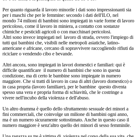
Per quanto riguarda il lavoro minorile i dati sono impressionanti sia
per i maschi che per le femmine: secondo i dati dell'ILO, nel
mondo 74 milioni di bambini sono impiegati in varie forme di lavoro
pericoloso, come il lavoro in miniera, a contatto con sostanze
chimiche e pesticidi agricoli o con macchinari pericolosi.
Altri sono invece impiegati nel lavoro di strada, ovvero l'impiego di
tutti qui bambini che, visibili nelle metropoli asiatiche, latino-
americane e africane, cercano di sopravvivere raccogliendo rifiuti da
riciclare o vendendo cibo e bevande.
Altri ancora, sono impiegati in lavori domestici e familiari: qui è
difficile quantificare il numero di bambini che sono in questa
condizione, ma di certo le bambine sono impiegate in numero
maggiore. Che si tratti di lavoro in casa di altri (lavoro domestico) o
in casa propria (lavoro familiare), per le bambine questo diventa
spesso una vera e propria forma di schiavitù, che le costringe a
vivere nell'incubo della violenza e dell'abuso.
Un altro dramma è quello dello sfruttamento sessuale dei minori a
fini commerciali, che coinvolge un milione di bambini ogni anno,
ma è un numero sicuramente sottostimato. Anche in questo caso il
numero maggiore è senz'altro quello dei minori di sesso femminile.
Una ragazza su tre è vittima di violenza nel corso della sua vita che