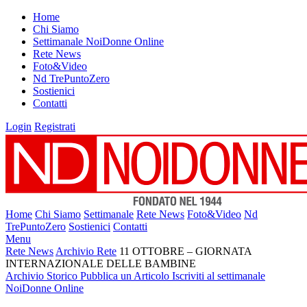
Home
Chi Siamo
Settimanale NoiDonne Online
Rete News
Foto&Video
Nd TrePuntoZero
Sostienici
Contatti
Login
Registrati
Home
Chi Siamo
Settimanale
Rete News
Foto&Video
Nd
TrePuntoZero
Sostienici
Contatti
Menu
Rete News
Archivio Rete
11 OTTOBRE – GIORNATA
INTERNAZIONALE DELLE BAMBINE
Archivio Storico
Pubblica un Articolo
Iscriviti al settimanale
NoiDonne Online