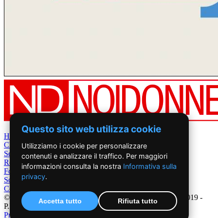
Questo sito web utilizza cookie
Home
Chi Siamo
Utilizziamo i cookie per personalizzare
Settimanale
contenuti e analizzare il traffico. Per maggiori
Rete News
informazioni consulta la nostra
Informativa sulla
Foto&Video
privacy
.
Sostienici
Contatti
©2019 - NoiDonne - Iscrizione ROC n.33421 del 23 /09/ 2019 -
Accetta tutto
Rifiuta tutto
P.IVA 00878931005
Privacy Policy
-
Cookie Policy
|
Creazione Siti Internet