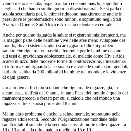
vanno meno a scuola, rispetto ai loro coetanei maschi, soprattutto
negli stati che hanno subito guerre o disastri naturali. Se si parla di
scuola secondaria poi, le cifre si riducono maggiormente anche in
paesi dove le problematiche sono minori, e soprattutto negli Stati
Arabi, in Oriente, Sud Africa e Africa occidentale e centrale.
Anche per quanto riguarda la salute si registrano miglioramenti, ma
la maggior parte delle bambine vive nelle aree meno sviluppate del
mondo, dove i sistemi sanitari scarseggiano. Oltre ai problemi
sanitari che riguardano maschi e femmine per le bambine ci sono :
alti tassi di gravidanza adolescenziale, di malattie come Hiv e Aids,
scarso utilizzo delle moderne forme di contraccezione, l’inesistenza
di informazioni riguardo la sessualità e a volte le mutilazioni genitali,
barbarie subita da 200 milioni di bambine nel mondo, e le violenze
di ogni genere.
Un altro tema, fra i più scottanti che riguarda le ragazze, già, in
alcuni casi, dall'età di 10 anni, in tanti Paesi del mondo è quello dei
matrimoni precoci e forzati per cui si calcola che nel mondo una
ragazza su tre si sposa prima dei 18 anni.
Ma un altro problema è anche la salute mentale, soprattutto nelle
ragazze adolescenti. Secondo l’Organizzazione mondiale della
sanità infatti il suicidio è la seconda causa di morte nelle ragazze tra
10 e 19 anni, e la principale in quelle tra 15 e 19.