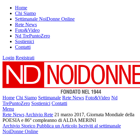
Home
Chi Siamo
Settimanale NoiDonne Online
Rete News
Foto&Video
Nd TrePuntoZero
Sostienici
Contatti
Login
Registrati
Home
Chi Siamo
Settimanale
Rete News
Foto&Video
Nd
TrePuntoZero
Sostienici
Contatti
Menu
Rete News
Archivio Rete
21 marzo 2017, Giornata Mondiale della
POESIA e 86° compleanno di ALDA MERINI
Archivio Storico
Pubblica un Articolo
Iscriviti al settimanale
NoiDonne Online