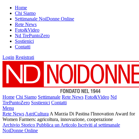
Home
Chi Siamo
Settimanale NoiDonne Online
Rete News
Foto&Video
Nd TrePuntoZero
Sostienici
Contatti
Login
Registrati
Home
Chi Siamo
Settimanale
Rete News
Foto&Video
Nd
TrePuntoZero
Sostienici
Contatti
Menu
Rete News
AgriCultura
A Marzia Di Pastina l'Innovation Award for
Women Farmers: agricoltura, innovazione, cooperazione
Archivio Storico
Pubblica un Articolo
Iscriviti al settimanale
NoiDonne Online