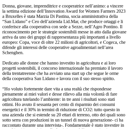
Donna, giovane, imprenditrice e cooperatrice nell’animo: a vincere
la settima edizione dell’Innovation Award for Women Farmers 2023
a Bruxelles è stata Marzia Di Pastina, socia amministrativa della
“San Lidano” e Ceo dell’azienda Lid.Mar, che produce ortaggi e li
conferisce alla cooperativa con sede a Sezze, nell’Agro Pontino. Il
riconoscimento per le strategie sostenibili messe in atto dalla giovane
arriva da uno dei gruppi di rappresentanza più importanti a livello
europeo: Copa, voce di oltre 22 milioni di agricoltori, e Cogeca, che
difende gli interessi delle cooperative agroalimentari nell’area
Schenghen.
Dedicato alle donne che hanno investito in agricoltura e ai loro
progetti sostenibili, il concorso internazionale ha premiato il lavoro
della trentatreenne che ha avviato una start up che segue le orme
della cooperativa San Lidano e lavora con il suo stesso spirito.
“Ho voluto fortemente dare vita a una realtà che rispondesse
pienamente ai miei valori e desse rilievo alla mia volontà di fare
agricoltura tutelando l’ambiente: in tre anni i risultati sono stati
ottimi. Ho avuto il sessanta per cento di risparmio dei consumi
energetici e il 30% in termini di riduzione di CO2: tutto questo in
una azienda che si estende su 20 ettari di terreno, otto dei quali sono
sotto serra con produzioni in un tunnel di nuova generazione- ci ha
raccontato durante una intervista-. Fondamentale è stato investire in