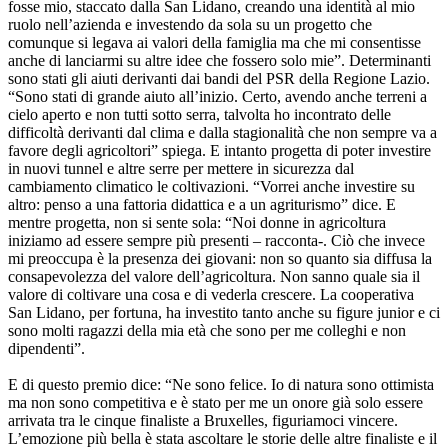
fosse mio, staccato dalla San Lidano, creando una identità al mio
ruolo nell’azienda e investendo da sola su un progetto che
comunque si legava ai valori della famiglia ma che mi consentisse
anche di lanciarmi su altre idee che fossero solo mie”. Determinanti
sono stati gli aiuti derivanti dai bandi del PSR della Regione Lazio.
“Sono stati di grande aiuto all’inizio. Certo, avendo anche terreni a
cielo aperto e non tutti sotto serra, talvolta ho incontrato delle
difficoltà derivanti dal clima e dalla stagionalità che non sempre va a
favore degli agricoltori” spiega. E intanto progetta di poter investire
in nuovi tunnel e altre serre per mettere in sicurezza dal
cambiamento climatico le coltivazioni. “Vorrei anche investire su
altro: penso a una fattoria didattica e a un agriturismo” dice. E
mentre progetta, non si sente sola: “Noi donne in agricoltura
iniziamo ad essere sempre più presenti – racconta-. Ciò che invece
mi preoccupa è la presenza dei giovani: non so quanto sia diffusa la
consapevolezza del valore dell’agricoltura. Non sanno quale sia il
valore di coltivare una cosa e di vederla crescere. La cooperativa
San Lidano, per fortuna, ha investito tanto anche su figure junior e ci
sono molti ragazzi della mia età che sono per me colleghi e non
dipendenti”.
E di questo premio dice: “Ne sono felice. Io di natura sono ottimista
ma non sono competitiva e è stato per me un onore già solo essere
arrivata tra le cinque finaliste a Bruxelles, figuriamoci vincere.
L’emozione più bella è stata ascoltare le storie delle altre finaliste e il