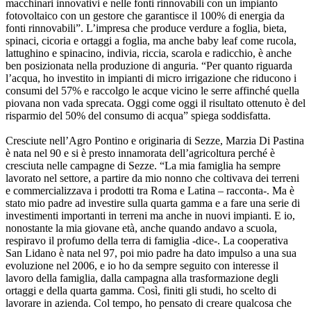
macchinari innovativi e nelle fonti rinnovabili con un impianto
fotovoltaico con un gestore che garantisce il 100% di energia da
fonti rinnovabili”. L’impresa che produce verdure a foglia, bieta,
spinaci, cicoria e ortaggi a foglia, ma anche baby leaf come rucola,
lattughino e spinacino, indivia, riccia, scarola e radicchio, è anche
ben posizionata nella produzione di anguria. “Per quanto riguarda
l’acqua, ho investito in impianti di micro irrigazione che riducono i
consumi del 57% e raccolgo le acque vicino le serre affinché quella
piovana non vada sprecata. Oggi come oggi il risultato ottenuto è del
risparmio del 50% del consumo di acqua” spiega soddisfatta.
Cresciute nell’Agro Pontino e originaria di Sezze, Marzia Di Pastina
è nata nel 90 e si è presto innamorata dell’agricoltura perché è
cresciuta nelle campagne di Sezze. “La mia famiglia ha sempre
lavorato nel settore, a partire da mio nonno che coltivava dei terreni
e commercializzava i prodotti tra Roma e Latina – racconta-. Ma è
stato mio padre ad investire sulla quarta gamma e a fare una serie di
investimenti importanti in terreni ma anche in nuovi impianti. E io,
nonostante la mia giovane età, anche quando andavo a scuola,
respiravo il profumo della terra di famiglia -dice-. La cooperativa
San Lidano è nata nel 97, poi mio padre ha dato impulso a una sua
evoluzione nel 2006, e io ho da sempre seguito con interesse il
lavoro della famiglia, dalla campagna alla trasformazione degli
ortaggi e della quarta gamma. Così, finiti gli studi, ho scelto di
lavorare in azienda. Col tempo, ho pensato di creare qualcosa che