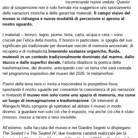
incorniciando nuove vedute. Questo
atto di sospensione non è solo formale ma suggerisce uno spostamento
delle narrazioni storiche e delle gerarchie materiali.
Il campo visivo del
museo si ridisegna e nuove modalità di percezione si aprono al
nostro sguardo.
I materiali – bronzo, legno, piume, terra, carta, acqua e cera – sono
cruciali per l’etica della mostra. Il bronzo in particolare, si spoglia del suo
significato più tradizionale per diventare veicolo di memoria ancestrale, di
recupero e di molteplicità.
Inserendo sostanze organiche, fluide,
mutevoli in un contesto tradizionalmente dominato dal marmo, dallo
stucco e dalle superfici dorate,
l’artista ribadisce la poetica della
trasformazione, del divenire, anticipando così un tema che sarà centrale
nel programma espositivo del museo del 2026: le metamorfosi.
Poemi della terra nera
ci invita a trascendere le prospettive fisse,
spostando il nostro sguardo per consentire la coesistenza di più narrazioni
e rivelando
il museo non solo come uno spazio di memoria, ma come
un luogo di immaginazione e trasformazione
. Gli interventi di
Wangechi Mutu spingono gli spettatori ad abitare il museo in modo
diverso, a guardare non solo ciò che è esposto, ma anche ciò che è stato
rimosso, messo a tacere o reso invisibile.
All’esterno, sulla facciata del museo e nei Giardini Segreti si dispiegano:
The Seated I
e
The Seated IV
, due moderne cariatidi realizzate per la