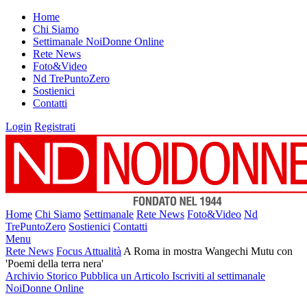
Home
Chi Siamo
Settimanale NoiDonne Online
Rete News
Foto&Video
Nd TrePuntoZero
Sostienici
Contatti
Login
Registrati
Home
Chi Siamo
Settimanale
Rete News
Foto&Video
Nd
TrePuntoZero
Sostienici
Contatti
Menu
Rete News
Focus Attualità
A Roma in mostra Wangechi Mutu con
'Poemi della terra nera'
Archivio Storico
Pubblica un Articolo
Iscriviti al settimanale
NoiDonne Online