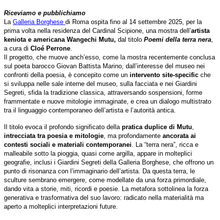
Riceviamo e pubblichiamo
La
Galleria Borghese
di Roma ospita fino al 14 settembre 2025, per la
prima volta nella residenza del Cardinal Scipione, una mostra dell’
artista
keniota e americana Wangechi Mutu,
dal titolo
Poemi della terra nera
,
a cura di
Cloé Perrone
.
Il progetto, che muove anch’esso, come la mostra recentemente conclusa
sul poeta barocco Giovan Battista Marino, dall’interesse del museo nei
confronti della poesia, è concepito come un
intervento site-specific
che
si sviluppa nelle sale interne del museo, sulla facciata e nei Giardini
Segreti, sfida la tradizione classica, attraversando sospensioni, forme
frammentate e nuove mitologie immaginate, e crea un dialogo multistrato
tra il linguaggio contemporaneo dell’artista e l’autorità antica.
Il titolo evoca il profondo significato della
pratica duplice di Mutu
,
intrecciata tra poesia e mitologie
, ma profondamente
ancorata ai
contesti sociali e materiali contemporanei
. La “terra nera”, ricca e
malleabile sotto la pioggia, quasi come argilla, appare in molteplici
geografie, inclusi i Giardini Segreti della Galleria Borghese, che offrono un
punto di risonanza con l’immaginario dell’artista. Da questa terra, le
sculture sembrano emergere, come modellate da una forza primordiale,
dando vita a storie, miti, ricordi e poesie. La metafora sottolinea la forza
generativa e trasformativa del suo lavoro: radicato nella materialità ma
aperto a molteplici interpretazioni future.