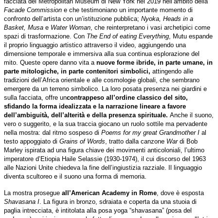
facciata del Metropolitan Museum di New York nel 2019 nell’ambito della
Facade Commission
e che testimoniano un importante momento di
confronto dell’artista con un’istituzione pubblica;
Nyoka, Heads in a
Basket, Musa
e
Water Woman
, che reinterpretano i vasi archetipici come
spazi di trasformazione. Con
The End of eating Everything
, Mutu espande
il proprio linguaggio artistico attraverso il video, aggiungendo una
dimensione temporale e immersiva alla sua continua esplorazione del
mito. Queste opere danno vita a
nuove forme ibride, in parte umane, in
parte mitologiche, in parte contenitori simbolici,
attingendo alle
tradizioni dell’Africa orientale e alle cosmologie globali, che sembrano
emergere da un terreno simbolico. La loro posata presenza nei giardini e
sulla facciata, offre un
contrappeso all’ordine classico del sito,
sfidando la forma idealizzata e la narrazione lineare a favore
dell’ambiguità, dell’alterità e della presenza spirituale.
Anche il suono,
vero o suggerito, e la sua traccia giocano un ruolo sottile ma pervadente
nella mostra: dal ritmo sospeso di
Poems for my great Grandmother I
al
testo appoggiato di
Grains of Words
, tratto dalla canzone
War
di Bob
Marley ispirata ad una figura chiave dei movimenti anticoloniali, l’ultimo
imperatore d’Etiopia Haile Selassie (1930-1974), il cui discorso del 1963
alle Nazioni Unite chiedeva la fine dell’ingiustizia razziale. Il linguaggio
diventa scultoreo e il suono una forma di memoria.
La mostra prosegue
all’American Academy in Rome
, dove è esposta
Shavasana I
. La figura in bronzo, sdraiata e coperta da una stuoia di
paglia intrecciata, è intitolata alla posa yoga “shavasana” (posa del