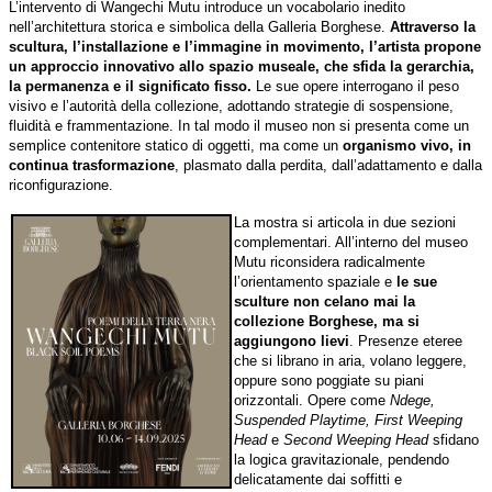
L’intervento di Wangechi Mutu introduce un vocabolario inedito
nell’architettura storica e simbolica della Galleria Borghese.
Attraverso la
scultura, l’installazione e l’immagine in movimento, l’artista propone
un approccio innovativo allo spazio museale, che sfida la gerarchia,
la permanenza e il significato fisso.
Le sue opere interrogano il peso
visivo e l’autorità della collezione, adottando strategie di sospensione,
fluidità e frammentazione. In tal modo il museo non si presenta come un
semplice contenitore statico di oggetti, ma come un
organismo vivo, in
continua trasformazione
, plasmato dalla perdita, dall’adattamento e dalla
riconfigurazione.
La mostra si articola in due sezioni
complementari. All’interno del museo
Mutu riconsidera radicalmente
l’orientamento spaziale e
le sue
sculture non celano mai la
collezione Borghese, ma si
aggiungono lievi
. Presenze eteree
che si librano in aria, volano leggere,
oppure sono poggiate su piani
orizzontali. Opere come
Ndege,
Suspended Playtime, First Weeping
Head
e
Second Weeping Head
sfidano
la logica gravitazionale, pendendo
delicatamente dai soffitti e