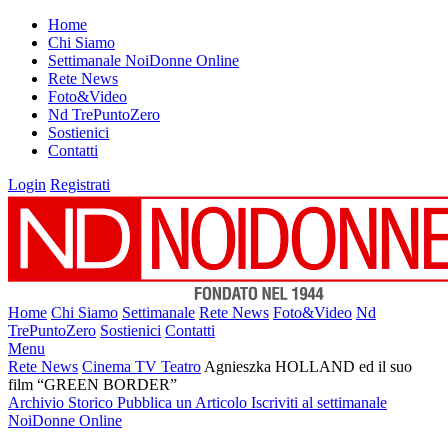
Home
Chi Siamo
Settimanale NoiDonne Online
Rete News
Foto&Video
Nd TrePuntoZero
Sostienici
Contatti
Login
Registrati
Home
Chi Siamo
Settimanale
Rete News
Foto&Video
Nd
TrePuntoZero
Sostienici
Contatti
Menu
Rete News
Cinema TV Teatro
Agnieszka HOLLAND ed il suo
film “GREEN BORDER”
Archivio Storico
Pubblica un Articolo
Iscriviti al settimanale
NoiDonne Online