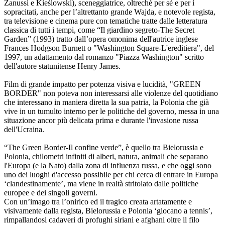
Zanussi e Kieślowski), sceneggiatrice, oltreché per sé e per i
sopracitati, anche per l’altrettanto grande Wajda, e notevole regista,
tra televisione e cinema pure con tematiche tratte dalle letteratura
classica di tutti i tempi, come “Il giardino segreto-The Secret
Garden” (1993) tratto dall’opera omonima dell'autrice inglese
Frances Hodgson Burnett o "Washington Square-L'ereditiera", del
1997, un adattamento dal romanzo "Piazza Washington" scritto
dell'autore statunitense Henry James.
Film di grande impatto per potenza visiva e lucidità, "GREEN
BORDER" non poteva non interessarsi alle violenze del quotidiano
che interessano in maniera diretta la sua patria, la Polonia che già
vive in un tumulto interno per le politiche del governo, messa in una
situazione ancor più delicata prima e durante l'invasione russa
dell'Ucraina.
“The Green Border-Il confine verde”, è quello tra Bielorussia e
Polonia, chilometri infiniti di alberi, natura, animali che separano
l'Europa (e la Nato) dalla zona di influenza russa, e che oggi sono
uno dei luoghi d'accesso possibile per chi cerca di entrare in Europa
‘clandestinamente’, ma viene in realtà stritolato dalle politiche
europee e dei singoli governi.
Con un’imago tra l’onirico ed il tragico creata artatamente e
visivamente dalla regista, Bielorussia e Polonia ‘giocano a tennis’,
rimpallandosi cadaveri di profughi siriani e afghani oltre il filo