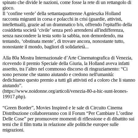
spinato che divide le nazioni, come fosse la rete di un rettangolo di
gioco.
Il ‘confine verde’ della settantaquattrenne Agnieszka Holland
racconta migranti in corsa e polacchi in crisi (guardie, attivisti,
intellettuali), grazie ad un drammatico b/n, offrendo l'epitaffio della
cosiddetta società ‘civile’ senza però arrendersi all'indifferenza,
senza nascondere la testa sotto la sabbia, non demordendo, ma
tentando, ‘obstinata mente’, di trovare ancora, nonostante tutto,
nonostante il mondo, bagliori di solidarietà...
Alla 80a Mostra Internazionale d’Arte Cinematografica di Venezia,
ricevendo il premio Speciale della Giuria, la Holland aveva infatti
asserito, tra l’altro nel commosso discorso di ringraziamento: “Ci
sono persone che stanno aiutando e credono nell'umanità:
dedichiamo questo premio a tutti gli attivisti ed a coloro che li stanno
aiutando”.
(https://www.noidonne.org/articoli/venezia-80-a-hic-sunt-leones-
19917.php).
“Green Border”, Movies Inspired e le sale di Circuito Cinema
Distribuzione collaboreranno con il Forum “Per Cambiare L’ordine
Delle Cose” per promuovere momenti di riflessione e di dibattito sui
temi che il film tratta in relazione alle politiche europee sulle
migrazioni.