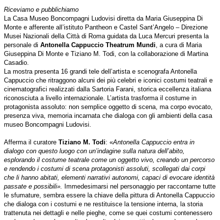
Riceviamo e pubblichiamo
La Casa Museo Boncompagni Ludovisi diretta da Maria Giuseppina Di
Monte e afferente all’istituto Pantheon e Castel Sant’Angelo – Direzione
Musei Nazionali della Città di Roma guidata da Luca Mercuri presenta la
personale di
Antonella Cappuccio Theatrum Mundi
, a cura di Maria
Giuseppina Di Monte e Tiziano M. Todi, con la collaborazione di Martina
Casadio.
La mostra presenta 16 grandi tele dell’artista e scenografa Antonella
Cappuccio che ritraggono alcuni dei più celebri e iconici costumi teatrali e
cinematografici realizzati dalla Sartoria Farani, storica eccellenza italiana
riconosciuta a livello internazionale. L’artista trasforma il costume in
protagonista assoluto: non semplice oggetto di scena, ma corpo evocato,
presenza viva, memoria incarnata che dialoga con gli ambienti della casa
museo Boncompagni Ludovisi.
Afferma il curatore
Tiziano M. Todi
: «
Antonella Cappuccio entra in
dialogo con questo luogo con un’indagine sulla natura dell’abito,
esplorando il costume teatrale come un oggetto vivo, creando un percorso
e rendendo i costumi di scena protagonisti assoluti, scollegati dai corpi
che li hanno abitati, elementi narrativi autonomi, capaci di evocare identità
passate e possibili».
Immedesimarsi nel personaggio per raccontarne tutte
le sfumature, sembra essere la chiave della pittura di Antonella Cappuccio
che dialoga con i costumi e ne restituisce la tensione interna, la storia
trattenuta nei dettagli e nelle pieghe, come se quei costumi contenessero