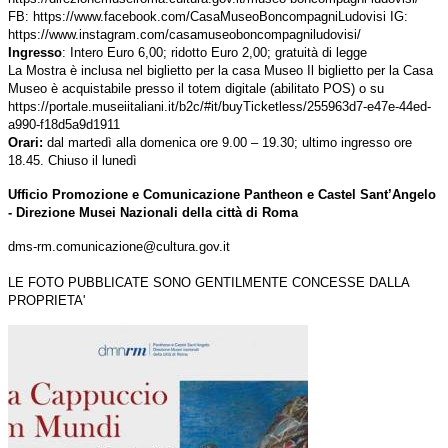
FB: https://www.facebook.com/CasaMuseoBoncompagniLudovisi IG:
https://www.instagram.com/casamuseoboncompagniludovisi/
Ingresso
: Intero Euro 6,00; ridotto Euro 2,00; gratuità di legge
La Mostra è inclusa nel biglietto per la casa Museo Il biglietto per la Casa
Museo è acquistabile presso il totem digitale (abilitato POS) o su
https://portale.museiitaliani.it/b2c/#it/buyTicketless/255963d7-e47e-44ed-
a990-f18d5a9d1911
Orari:
dal martedì alla domenica ore 9.00 – 19.30; ultimo ingresso ore
18.45. Chiuso il lunedì
Ufficio Promozione e Comunicazione Pantheon e Castel Sant’Angelo
- Direzione Musei Nazionali della città di Roma
dms-rm.comunicazione@cultura.gov.it
LE FOTO PUBBLICATE SONO GENTILMENTE CONCESSE DALLA
PROPRIETA'