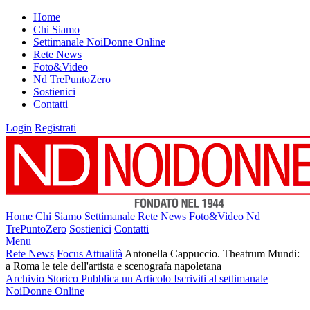
Home
Chi Siamo
Settimanale NoiDonne Online
Rete News
Foto&Video
Nd TrePuntoZero
Sostienici
Contatti
Login
Registrati
Home
Chi Siamo
Settimanale
Rete News
Foto&Video
Nd
TrePuntoZero
Sostienici
Contatti
Menu
Rete News
Focus Attualità
Antonella Cappuccio. Theatrum Mundi:
a Roma le tele dell'artista e scenografa napoletana
Archivio Storico
Pubblica un Articolo
Iscriviti al settimanale
NoiDonne Online