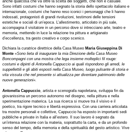
anche qualcosa che va oltre la scelta dei soggetti, che non è casuale.
Sono infatti costumi che hanno segnato la storia dello spettacolo italiano e
internazionale, costumi che hanno reso iconici i personaggi che li hanno
indossati, protagonisti di grandi rivoluzioni, testimoni delle tensioni
estetiche e sociali di un’epoca. L’allestimento, articolato in più sale,
accompagna il visitatore in un percorso dove si intrecciano arte, teatro e
memoria, mettendo in luce la relazione tra pittura e artigianato
d’eccellenza, tra gesto creativo e corpo scenico.
Dichiara la curatrice direttrice della Casa Museo
Maria Giuseppina Di
Monte
«Sono lieta di inaugurare la mia Direzione della Casa Museo
Boncompagni con una mostra che lega insieme molteplici fil rouge:
costumi e dipinti di Antonella Cappuccio ai quali rispondono gli arredi, le
suppellettili e gli abiti esposti nella Casa Museo, luogo pulsante di storia e
vita vissuta che nel presente si attualizza per diventare patrimonio delle
nuove generazioni».
Antonella Cappuccio
, artista e scenografa napoletana, sviluppa fin da
giovanissima un percorso autonomo nel disegno, nella pittura e nella
sperimentazione materica. La sua ricerca si muove tra il visivo e il
poetico, tra rigore tecnico e libertà espressiva. Con una carriera articolata
tra mostre personali e collettive, Cappuccio ha esposto in importanti sedi
pubbliche e private in Italia e all’estero. Il suo lavoro è segnato da
un’intensa relazione con la materia, soprattutto la carta, e da un profondo
senso del tempo, della memoria e della spiritualità del gesto artistico. Vive