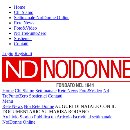
Home
Chi Siamo
Settimanale NoiDonne Online
Rete News
Foto&Video
Nd TrePuntoZero
Sostienici
Contatti
Login
Registrati
Home
Chi Siamo
Settimanale
Rete News
Foto&Video
Nd
TrePuntoZero
Sostienici
Contatti
Menu
Rete News
Noi Rete Donne
AUGURI DI NATALE CON IL
DOCUMENTARIO SU MARISA RODANO
Archivio Storico
Pubblica un Articolo
Iscriviti al settimanale
NoiDonne Online