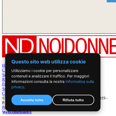
Questo sito web utilizza cookie
Home
Chi Siamo
Utilizziamo i cookie per personalizzare
Settimanale
contenuti e analizzare il traffico. Per maggiori
Rete News
informazioni consulta la nostra
Informativa sulla
Foto&Video
privacy
.
Sostienici
Contatti
©2019 - NoiDonne - Iscrizione ROC n.33421 del 23 /09/ 2019 -
Accetta tutto
Rifiuta tutto
P.IVA 00878931005
Privacy Policy
-
Cookie Policy
|
Creazione Siti Internet
WebDimension®