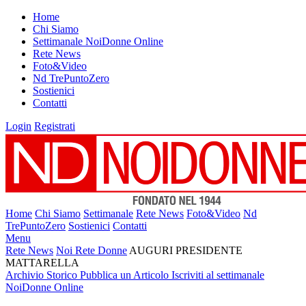
Home
Chi Siamo
Settimanale NoiDonne Online
Rete News
Foto&Video
Nd TrePuntoZero
Sostienici
Contatti
Login
Registrati
Home
Chi Siamo
Settimanale
Rete News
Foto&Video
Nd
TrePuntoZero
Sostienici
Contatti
Menu
Rete News
Noi Rete Donne
AUGURI PRESIDENTE
MATTARELLA
Archivio Storico
Pubblica un Articolo
Iscriviti al settimanale
NoiDonne Online