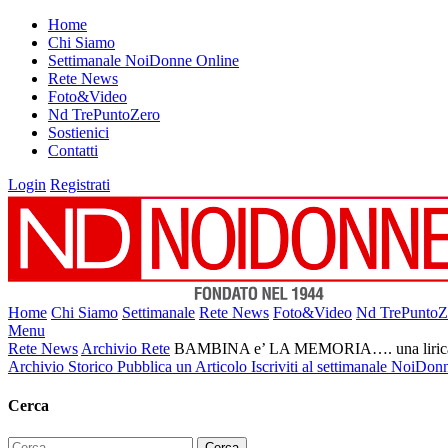
Home
Chi Siamo
Settimanale NoiDonne Online
Rete News
Foto&Video
Nd TrePuntoZero
Sostienici
Contatti
Login
Registrati
Home
Chi Siamo
Settimanale
Rete News
Foto&Video
Nd TrePuntoZ
Menu
Rete News
Archivio Rete
BAMBINA e’ LA MEMORIA…. una lirica per
Archivio Storico
Pubblica un Articolo
Iscriviti al settimanale NoiDon
Cerca