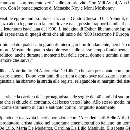
riranno una sorprendente verità sulle proprie vite. Con Mili Avital, Ana
lato. Con la partecipazione di Menashe Noy e Moni Moshonov.
isibile eppure indissolubile - racconta Guido Chiesa - Una, Yehudit, è vi
nza alcun legame con la terra dove è nata, pessimi rapporti familiari e 
etteratura israeliana del ‘900. L’indagine di Esther, liberamente ispirat
e dall’esperienza di quegli ebrei che all’inizio del ‘900 lasciarono l’Europ
rintracciato qualcosa in grado di interrogarci profondamente, perché, co
more. Mostrando quanto sia doloroso, e allo stesso tempo fondamentale, s
 politico: anche durante i momenti bui della storia, donne e uomini si
’amore che salva.”
allina - Autoritratto Di Antonietta De Lillo”, che sarà presentato come p
nostro cinema. Dopo vent’anni di carriera e dopo aver realizzato il suo mi
iustizia ha sbarrato la strada alla regista, relegandola ai margini del s
a la vita e la carriera della protagonista, alle soglie dei 40 anni dal suo 
a che si chiude al contrario, dal basso verso l’alto. Allo stesso modo, m
he come strumento di cura e antidoto contro l’ingiusto isolamento.
ipendente realizzata in collaborazione con l’Accademia di Belle Arti di Ba
e produttore, artista unico nel panorama cinematografico italiano, un u
ta De Lillo, Maria De Medeiros, Carolina De Lillo Magliulo, Elisabetta 