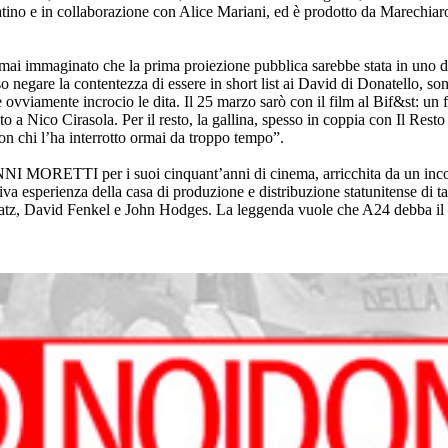
abatino e in collaborazione con Alice Mariani, ed è prodotto da Marechia
 mai immaginato che la prima proiezione pubblica sarebbe stata in uno de
o negare la contentezza di essere in short list ai David di Donatello, so
vviamente incrocio le dita. Il 25 marzo sarò con il film al Bif&st: un fe
to a Nico Cirasola. Per il resto, la gallina, spesso in coppia con Il Rest
on chi l’ha interrotto ormai da troppo tempo”.
I MORETTI per i suoi cinquant’anni di cinema, arricchita da un incont
 esperienza della casa di produzione e distribuzione statunitense di ta
atz, David Fenkel e John Hodges. La leggenda vuole che A24 debba il