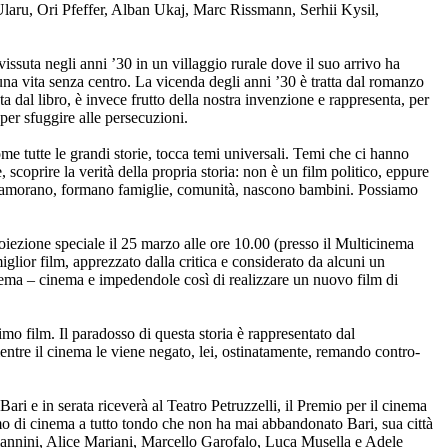
 Ularu, Ori Pfeffer, Alban Ukaj, Marc Rissmann, Serhii Kysil,
ssuta negli anni ’30 in un villaggio rurale dove il suo arrivo ha
una vita senza centro. La vicenda degli anni ’30 è tratta dal romanzo
a dal libro, è invece frutto della nostra invenzione e rappresenta, per
a per sfuggire alle persecuzioni.
me tutte le grandi storie, tocca temi universali. Temi che ci hanno
coprire la verità della propria storia: non è un film politico, eppure
 innamorano, formano famiglie, comunità, nascono bambini. Possiamo
roiezione speciale il 25 marzo alle ore 10.00 (presso il Multicinema
glior film, apprezzato dalla critica e considerato da alcuni un
istema – cinema e impedendole così di realizzare un nuovo film di
primo film. Il paradosso di questa storia è rappresentato dal
entre il cinema le viene negato, lei, ostinatamente, remando contro-
ri e in serata riceverà al Teatro Petruzzelli, il Premio per il cinema
omo di cinema a tutto tondo che non ha mai abbandonato Bari, sua città
Giannini, Alice Mariani, Marcello Garofalo, Luca Musella e Adele