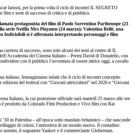
scar Iarussi, per la prima volta il ciclo di incontri IL SEGRETO
ilm e serie di successo di critica e di pubblico.
lamata protagonista del film di Paolo Sorrentino Parthenope (23
ella serie Netflix Mrs Playmen (24 marzo); Valentina Bellè, una
 Indivisibili si è affermata interpretando personaggi e film
una carriera di successo, sono solo alcuni dei temi al centro di IL
 dell’Accademia del Cinema Italiano – Premi David di Donatello, con
condividere con il pubblico l’avventura di essere attrice oggi, a cavallo
italiano. Immaginiamo infatti che il ciclo di incontri concepito
 edizioni del festival con “Giovani attrici/attori” nel 2026 e “Giovani
ma Italiano, la cui proiezione ufficiale sarà martedì 25 marzo alle ore
ilm è prodotto da Colorado Film Production e Vivo film con Rai
ni ’30 in Palestina – all’epoca sotto mandato britannico – che nasconde
n villaggio di coloni, l’atmosfera di un mondo nuovo. Il contadino
ue uomini, il sognatore Yaakov e il commerciante Globerman.