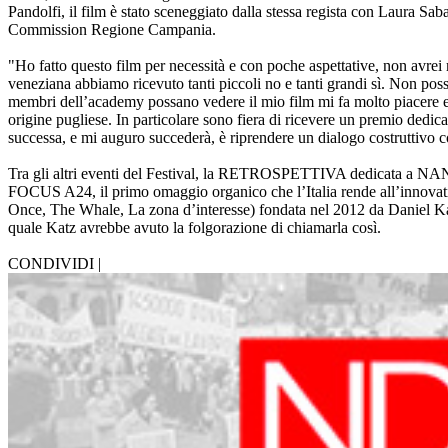
Pandolfi, il film è stato sceneggiato dalla stessa regista con Laura S
Commission Regione Campania.
"Ho fatto questo film per necessità e con poche aspettative, non avrei
veneziana abbiamo ricevuto tanti piccoli no e tanti grandi sì. Non poss
membri dell’academy possano vedere il mio film mi fa molto piacere e o
origine pugliese. In particolare sono fiera di ricevere un premio dedica
successa, e mi auguro succederà, è riprendere un dialogo costruttivo c
Tra gli altri eventi del Festival, la RETROSPETTIVA dedicata a NANN
FOCUS A24, il primo omaggio organico che l’Italia rende all’innovativa
Once, The Whale, La zona d’interesse) fondata nel 2012 da Daniel K
quale Katz avrebbe avuto la folgorazione di chiamarla così.
CONDIVIDI |