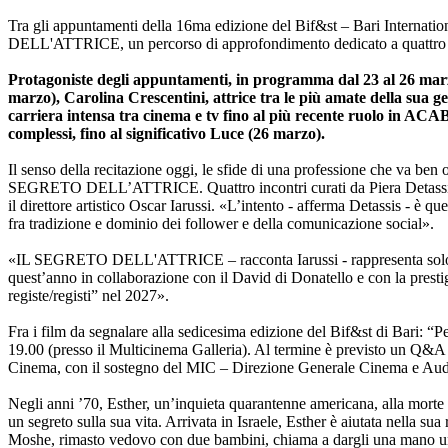
Tra gli appuntamenti della 16ma edizione del Bif&st – Bari Internation
DELL'ATTRICE, un percorso di approfondimento dedicato a quattro protag
Protagoniste degli appuntamenti, in programma dal 23 al 26 marzo
marzo), Carolina Crescentini, attrice tra le più amate della sua g
carriera intensa tra cinema e tv fino al più recente ruolo in ACA
complessi, fino al significativo Luce (26 marzo).
Il senso della recitazione oggi, le sfide di una professione che va ben ol
SEGRETO DELL’ATTRICE. Quattro incontri curati da Piera Detassis, gi
il direttore artistico Oscar Iarussi. «L’intento - afferma Detassis - è q
fra tradizione e dominio dei follower e della comunicazione social».
«IL SEGRETO DELL'ATTRICE – racconta Iarussi - rappresenta solo la pri
quest’anno in collaborazione con il David di Donatello e con la presti
registe/registi” nel 2027».
Fra i film da segnalare alla sedicesima edizione del Bif&st di Bari: “P
19.00 (presso il Multicinema Galleria). Al termine è previsto un Q&A 
Cinema, con il sostegno del MIC – Direzione Generale Cinema e Audi
Negli anni ’70, Esther, un’inquieta quarantenne americana, alla morte 
un segreto sulla sua vita. Arrivata in Israele, Esther è aiutata nella 
Moshe, rimasto vedovo con due bambini, chiama a dargli una mano una