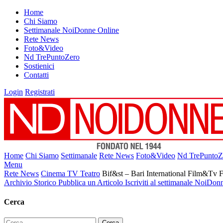
Home
Chi Siamo
Settimanale NoiDonne Online
Rete News
Foto&Video
Nd TrePuntoZero
Sostienici
Contatti
Login
Registrati
Home
Chi Siamo
Settimanale
Rete News
Foto&Video
Nd TrePuntoZ
Menu
Rete News
Cinema TV Teatro
Bif&st – Bari International Film&Tv Fest
Archivio Storico
Pubblica un Articolo
Iscriviti al settimanale NoiDon
Cerca