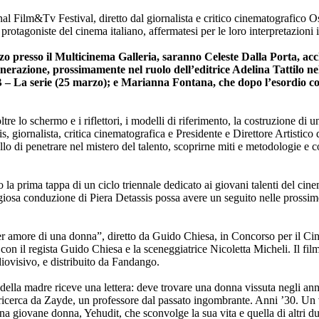
al Film&Tv Festival, diretto dal giornalista e critico cinematografico O
oniste del cinema italiano, affermatesi per le loro interpretazioni in f
 presso il Multicinema Galleria, saranno Celeste Dalla Porta, acc
enerazione, prossimamente nel ruolo dell’editrice Adelina Tattilo n
B – La serie (25 marzo); e Marianna Fontana, che dopo l’esordio con
tre lo schermo e i riflettori, i modelli di riferimento, la costruzione di 
ornalista, critica cinematografica e Presidente e Direttore Artistico
uello di penetrare nel mistero del talento, scoprirne miti e metodologie e 
ma tappa di un ciclo triennale dedicato ai giovani talenti del cinema 
giosa conduzione di Piera Detassis possa avere un seguito nelle prossime
er amore di una donna”, diretto da Guido Chiesa, in Concorso per il Cine
con il regista Guido Chiesa e la sceneggiatrice Nicoletta Micheli. Il f
ovisivo, e distribuito da Fandango.
della madre riceve una lettera: deve trovare una donna vissuta negli an
sua ricerca da Zayde, un professore dal passato ingombrante. Anni ’30. U
 giovane donna, Yehudit, che sconvolge la sua vita e quella di altri d