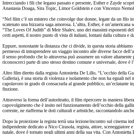
Intrecciando i fili che legano passato e presente, Esther e Zayde scop
Anastasia Doaga, Sira Topic, Limor Goldstein e con Vincenzo Nemo
“Nel film c’è un mistero che coinvolge due donne, legate da un filo inv
scatenato una bizzarra saga amorosa. L’altra, Esther, è un’americana se
“The Loves Of Judith” di Meir Shalev, uno dei massimi esponenti della l
certi aspetti, il nostro punto di vista di italiani, lontani dalla cultura 
Eppure, nonostante la distanza che ci divide, in questa storia abbiamo 
permesso di intraprendere un viaggio incontro alle diverse facce dell’a
il senso profondo che lo attraversa può assumere un valore altamente
riconoscerci parte di uno stesso destino comune e universale, dove è l
Altro film diretto dalla regista Antonietta De Lillo, “L’occhio della G
Galleria), è una storia di violenza e isolamento che non ha eguali nel 
capolavoro in grado di consacrarla al grande pubblico, un’eclatante ing
finzione.
Attraverso la forma dell’autoritratto, il film ripercorre in maniera liber
capovolgimento che è insito nel funzionamento dell’occhio della gallin
corrente, ne riafferma le doti culturali e artistiche, raccontandolo anc
Dopo la proiezione la regista terrà una lezione/incontro sul cinema ind
indipendente dedicato a Nico Cirasola, regista, attore, sceneggiatore 
natale, dove è tornato negli ultimi anni della sua vita. Con Antoniet