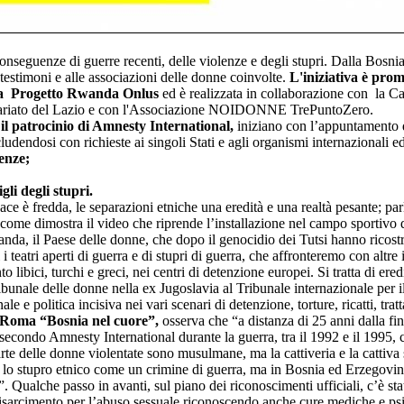
 conseguenze di guerre recenti, delle violenze e degli stupri. Dalla Bos
 testimoni e alle associazioni delle donne coinvolte.
L'iniziativa è pro
da Progetto Rwanda Onlus
ed è realizzata in collaborazione con la C
lontariato del Lazio e con l'Associazione NOIDONNE TrePuntoZero.
il patrocinio di Amnesty International,
iniziano con l’appuntamento 
udendosi con richieste ai singoli Stati e agli organismi internazionali ed
lenze;
gli degli stupri.
e è fredda, le separazioni etniche una eredità e una realtà pesante; pa
come dimostra il video che riprende l’installazione nel campo sportivo di P
anda, il Paese delle donne, che dopo il genocidio dei Tutsi hanno ricostr
i teatri aperti di guerra e di stupri di guerra, che affronteremo con altr
ibici, turchi e greci, nei centri di detenzione europei. Si tratta di eredit
Tribunale delle donne nella ex Jugoslavia al Tribunale internazionale per 
le e politica incisiva nei vari scenari di detenzione, torture, ricatti, tratt
 Roma “Bosnia nel cuore”,
osserva che “a distanza di 25 anni dalla fi
secondo Amnesty International durante la guerra, tra il 1992 e il 1995, c
 delle donne violentate sono musulmane, ma la cattiveria e la cattiva 
to lo stupro etnico come un crimine di guerra, ma in Bosnia ed Erzegovin
. Qualche passo in avanti, sul piano dei riconoscimenti ufficiali, c’è s
isarcimento per l’abuso sessuale riconoscendo anche cure mediche e psic