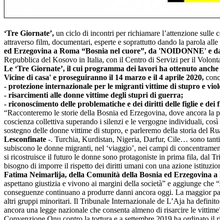
‘Tre Giornate’,
un ciclo di incontri per richiamare l’attenzione sulle
attraverso film, documentari, esperte e soprattutto dando la parola alle
ed Erzegovina a Roma “Bosnia nel cuore”, da 'NOIDONNE' e 
Repubblica del Kosovo in Italia, con il Centro di Servizi per il Vo
Le ‘Tre Giornate’, il cui programma dei lavori ha ottenuto anche 
Vicine di casa'
e proseguiranno il 14 marzo e il 4 aprile 2020,
concl
- protezione internazionale per le migranti vittime di stupro e vio
- risarcimenti alle donne vittime degli stupri di guerra;
- riconoscimento delle problematiche e dei diritti delle figlie e dei fi
“Racconteremo le storie della Bosnia ed Erzegovina, dove ancora la pac
coscienza collettiva superando i silenzi e le vergogne individuali, così 
sostegno delle donne vittime di stupro, e parleremo della storia del Ru
Lesconfinate
-. Turchia, Kurdistan, Nigeria, Darfur, Cile… sono tanti 
subiscono le donne migranti, nel ‘viaggio’, nei campi di concentramento l
si ricostruisce il futuro le donne sono protagoniste in prima fila, dal 
bisogno di imporre il rispetto dei diritti umani con una azione istituziona
Fatima Neimarlija, della Comunità della Bosnia ed Erzegovina a
aspettano giustizia e vivono ai margini della società” e aggiunge che “
conseguenze continuano a produrre danni ancora oggi. La maggior parte
altri gruppi minoritari. Il Tribunale Internazionale de L’Aja ha defini
ancora una legge nazionale che consenta almeno di risarcire le vittime”
Convenzione Onu contro la tortura e a settembre 2019 ha ordinato il r