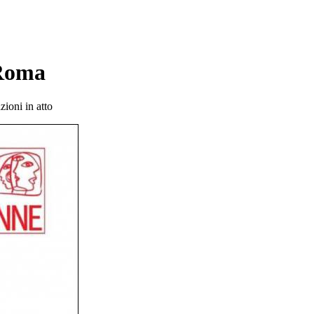
Roma
zioni in atto