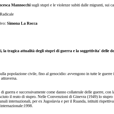
ancesca Mannocchi
sugli stupri e le violenze subiti dalle migranti, sui 
 Radicale
sivo:
Simona La Rocca
 la tragica attualità degli stupri di guerra e la soggettivita' delle d
 sulla popolazione civile, fino al genocidio: avvengono in tutte le guerre
 attraversa.
 di guerra e successivamente come danno collaterale delle guerre, con la
ciuto il reato di stupro. Nelle Convenzioni di Ginevra (1949) lo stupro d
nali internazionali, per ex Jugoslavia e per il Ruanda, istituiti rispetti
 internazionale:1998.