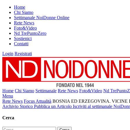
Home
Chi Siamo
Settimanale NoiDonne Online
Rete News
Foto&Video
Nd TrePuntoZero
Sostienici
Contatti
Login
Registrati
Home
Chi Siamo
Settimanale
Rete News
Foto&Video
Nd TrePuntoZ
Menu
Rete News
Focus Attualità
BOSNIA ED ERZEGOVINA. VICINE DI 
Archivio Storico
Pubblica un Articolo
Iscriviti al settimanale NoiDon
Cerca