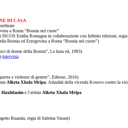
CINE DI CASA
onfinate
ovina a Roma “Bosnia nel cuore”
di ISCOS Emilia Romagna in collaborazione con Infinito edizioni, regi
lla Bosnia ed Erzegovina a Roma “Bosnia nel cuore”)
Voci di donne della Bosnia”, La luna ed, 1993)
o)
intervista
guerra e violenze di genere”, Ediesse, 2016)
ista
Alketa Xhafa Mripa
. Attualità della vicenda Kosovo contro la vio
a Haxhitasim
e l’artista
Alketa Xhafa Mripa
ogetto Ruanda, regia di Sabrina Varani)