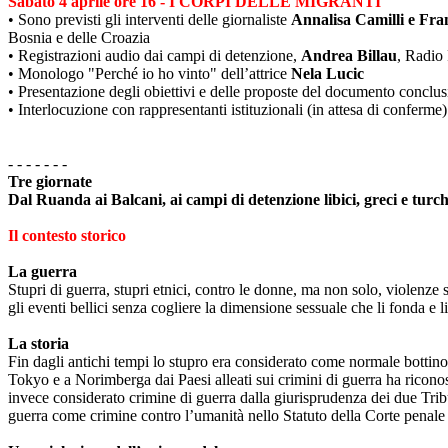
Sabato 4 aprile ore 16 - I CORPI DELLE MIGRANTI
• Sono previsti gli interventi delle giornaliste
Annalisa Camilli e Fr
Bosnia e delle Croazia
• Registrazioni audio dai campi di detenzione,
Andrea Billau
, Radio
• Monologo "Perché io ho vinto" dell’attrice
Nela Lucic
• Presentazione degli obiettivi e delle proposte del documento conclu
• Interlocuzione con rappresentanti istituzionali (in attesa di conferme)
- - - - - - -
Tre giornate
Dal Ruanda ai Balcani, ai campi di detenzione libici, greci e turchi,
Il contesto storico
La guerra
Stupri di guerra, stupri etnici, contro le donne, ma non solo, violenze
gli eventi bellici senza cogliere la dimensione sessuale che li fonda e li
La storia
Fin dagli antichi tempi lo stupro era considerato come normale bottino
Tokyo e a Norimberga dai Paesi alleati sui crimini di guerra ha riconos
invece considerato crimine di guerra dalla giurisprudenza dei due Tribu
guerra come crimine contro l’umanità nello Statuto della Corte penale