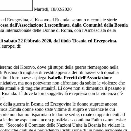
Martedi, 18/02/2020
nia ed Erzegovina, al Kosovo al Ruanda, saranno raccontate storie
mossa dall'Associazione Lesconfinate, dalla Comunità della Bosnia
asa Internazionale delle Donne di Roma, con l'Ambasciata della
di
sabato 22 febbraio 2020, dal titolo 'Bosnia ed Erzegovina.
 europei di:
rleremo del Kosovo, dove gli stupri della guerra riemergono nella
ristina di migliaia di vestiti appesi a dei fili trasversali donati a
uito il loro paese - spiega
Isabella Peretti dell’Associazione
e iniziative, ma non potevamo non affrontare da subito le violenze che
à attuali e di tragiche attualità. Lì dove non si dimentica il passato e
il Ruanda. Lì dove la loro soggettività è repressa con la violenza c’è
a”.
ne della guerra in Bosnia ed Erzegovina le donne stuprate ancora
irca 25mila donne sono state vittime di stupro e violenze le cui
sorte non hanno risparmiato le donne serbe, croate o appartenenti ad
a le donne aspettano ancora giustizia e - continua Fatima - non esiste
tato. “Secondo il Comitato delle Nazioni Unite la Bosnia ha violato la
ologiche gratuite e prevedendo l’istituzione di un piano nazionale di