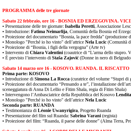
PROGRAMMA delle tre giornate
Sabato 22 febbraio, ore 16 - BOSNIA ED ERZEGOVINA. VI
• Presentazione delle tre giornate:
Isabella Peretti
, Associazione Lesc
• Introduzione:
Fatima Neimarlija
, Comunità della Bosnia ed Erzeg
• Proiezione del documentario “Bosnia, la pace fredda” (produzione 
• Monologo "Perché io ho vinto" dell’attrice
Nela Lucic
(Comunità de
• Proiezione di “Bosnia, i figli della vergogna” (Arte tv)
• Intervento di
Chiara Valentini
(coautrice di “L'arma dello stupro. 
• È previsto l’intervento di
Staša Zajović
(Donne in nero di Belgrad
Sabato 14 marzo ore 16 - KOSOVO. RUANDA. IL RISCATTO
Prima parte: KOSOVO
• Introduzione di
Simona La Rocca
(curatrice del volume “Stupri di 
• Proiezione del documentario “Pensando a te”, l’installazione dell’art
sceneggiatura di Anna Di Lellio e Fitim Shala, regia di Fitim Shala)
• Intervengono l’Ambasciatrice della Repubblica del Kosovo
Lendit
• Monologo "Perché io ho vinto" dell’attrice
Nela Lucic
Seconda parte: RUANDA
• Testimonianza di
Léonie Uwanyrigira
, Progetto Ruanda
• Presentazione del film sul Ruanda:
Sabrina Varani
(regista)
• Proiezione del film: “Ruanda, il paese delle donne” (Alma Terra, Pr