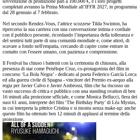
sovvenzione di produzione pari a 100.000 €, e i loro progetti
completati avranno la Prima Mondiale all’IFFR 2027, in programma
dal 28 gennaio al 7 febbraio.
Nel secondo Rendez-Vous, l’attrice scozzese Tilda Swinton, ha
ripercorso la sua carriera con una conversazione intima e cordiale
con il pubblico presente, ricordando l’importanza della tolleranza e
del sentirsi tutti parte di una comunità mondiale e, come attori, di
scavare a fondo nell'empatia, cercando di capire come entrare in
contatto con l'essere umano, con pazienza e comprensione.
Il Festival ha chiuso i battenti con la cerimonia di chiusura, alla
presenza di star come Penélope Cruz, co-protagonista del film in
concorso ‘La Bola Negra’ - dedicato al poeta Federico García Lorca
ed alla guerra civile di Spagna - vincitore del Premio ex-aequo alla
regia per Javier Calvo e Javier Ambrossi, film che ha riscosso un
vasto successo di critica e pubblico con una standing ovation di ben
16 minuti alla proiezione ufficiale, e come Monica Bellucci, fiera dei
suoi 61 anni, interprete del film ‘The Birthday Party’ di Léa Mysius,
in cui interpreta la pittrice Cristina e si mostra senza make-up: anche
questo film ha ottenuto ben 12 minuti di applausi al termine della
proiezione.