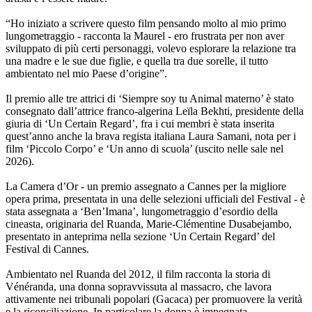
“Ho iniziato a scrivere questo film pensando molto al mio primo
lungometraggio - racconta la Maurel - ero frustrata per non aver
sviluppato di più certi personaggi, volevo esplorare la relazione tra
una madre e le sue due figlie, e quella tra due sorelle, il tutto
ambientato nel mio Paese d’origine”.
Il premio alle tre attrici di ‘Siempre soy tu Animal materno’ è stato
consegnato dall’attrice franco-algerina Leïla Bekhti, presidente della
giuria di ‘Un Certain Regard’, fra i cui membri è stata inserita
quest’anno anche la brava regista italiana Laura Samani, nota per i
film ‘Piccolo Corpo’ e ‘Un anno di scuola’ (uscito nelle sale nel
2026).
La Camera d’Or - un premio assegnato a Cannes per la migliore
opera prima, presentata in una delle selezioni ufficiali del Festival - è
stata assegnata a ‘Ben’Imana’, lungometraggio d’esordio della
cineasta, originaria del Ruanda, Marie-Clémentine Dusabejambo,
presentato in anteprima nella sezione ‘Un Certain Regard’ del
Festival di Cannes.
Ambientato nel Ruanda del 2012, il film racconta la storia di
Vénéranda, una donna sopravvissuta al massacro, che lavora
attivamente nei tribunali popolari (Gacaca) per promuovere la verità
e la riconciliazione. In particolare la donna è impegnata