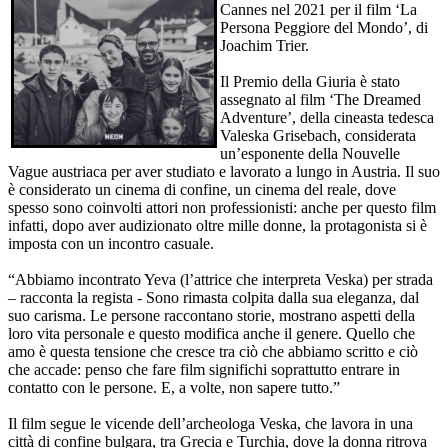
Cannes nel 2021 per il film ‘La
Persona Peggiore del Mondo’, di
Joachim Trier.
Il Premio della Giuria è stato
assegnato al film ‘The Dreamed
Adventure’, della cineasta tedesca
Valeska Grisebach, considerata
un’esponente della Nouvelle
Vague austriaca per aver studiato e lavorato a lungo in Austria. Il suo
è considerato un cinema di confine, un cinema del reale, dove
spesso sono coinvolti attori non professionisti: anche per questo film
infatti, dopo aver audizionato oltre mille donne, la protagonista si è
imposta con un incontro casuale.
“Abbiamo incontrato Yeva (l’attrice che interpreta Veska) per strada
– racconta la regista - Sono rimasta colpita dalla sua eleganza, dal
suo carisma. Le persone raccontano storie, mostrano aspetti della
loro vita personale e questo modifica anche il genere. Quello che
amo è questa tensione che cresce tra ciò che abbiamo scritto e ciò
che accade: penso che fare film significhi soprattutto entrare in
contatto con le persone. E, a volte, non sapere tutto.”
Il film segue le vicende dell’archeologa Veska, che lavora in una
città di confine bulgara, tra Grecia e Turchia, dove la donna ritrova