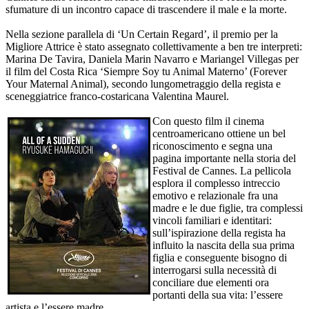
sfumature di un incontro capace di trascendere il male e la morte.
Nella sezione parallela di ‘Un Certain Regard’, il premio per la
Migliore Attrice è stato assegnato collettivamente a ben tre interpreti:
Marina De Tavira, Daniela Marin Navarro e Mariangel Villegas per
il film del Costa Rica ‘Siempre Soy tu Animal Materno’ (Forever
Your Maternal Animal), secondo lungometraggio della regista e
sceneggiatrice franco-costaricana Valentina Maurel.
Con questo film il cinema
centroamericano ottiene un bel
riconoscimento e segna una
pagina importante nella storia del
Festival de Cannes. La pellicola
esplora il complesso intreccio
emotivo e relazionale fra una
madre e le due figlie, tra complessi
vincoli familiari e identitari:
sull’ispirazione della regista ha
influito la nascita della sua prima
figlia e conseguente bisogno di
interrogarsi sulla necessità di
conciliare due elementi ora
portanti della sua vita: l’essere
artista e l’essere madre.