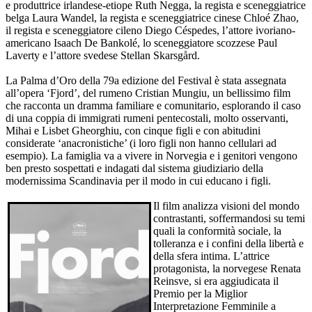
e produttrice irlandese-etiope Ruth Negga, la regista e sceneggiatrice
belga Laura Wandel, la regista e sceneggiatrice cinese Chloé Zhao,
il regista e sceneggiatore cileno Diego Céspedes, l’attore ivoriano-
americano Isaach De Bankolé, lo sceneggiatore scozzese Paul
Laverty e l’attore svedese Stellan Skarsgård.
La Palma d’Oro della 79a edizione del Festival è stata assegnata
all’opera ‘Fjord’, del rumeno Cristian Mungiu, un bellissimo film
che racconta un dramma familiare e comunitario, esplorando il caso
di una coppia di immigrati rumeni pentecostali, molto osservanti,
Mihai e Lisbet Gheorghiu, con cinque figli e con abitudini
considerate ‘anacronistiche’ (i loro figli non hanno cellulari ad
esempio). La famiglia va a vivere in Norvegia e i genitori vengono
ben presto sospettati e indagati dal sistema giudiziario della
modernissima Scandinavia per il modo in cui educano i figli.
Il film analizza visioni del mondo
contrastanti, soffermandosi su temi
quali la conformità sociale, la
tolleranza e i confini della libertà e
della sfera intima. L’attrice
protagonista, la norvegese Renata
Reinsve, si era aggiudicata il
Premio per la Miglior
Interpretazione Femminile a