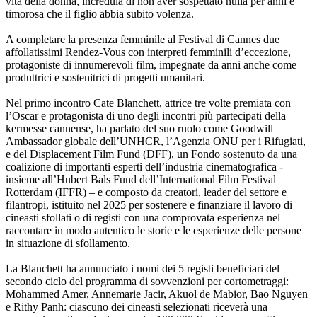
vita della donna, incredula di non aver sospettato nulla per anni e
timorosa che il figlio abbia subito volenza.
A completare la presenza femminile al Festival di Cannes due
affollatissimi Rendez-Vous con interpreti femminili d’eccezione,
protagoniste di innumerevoli film, impegnate da anni anche come
produttrici e sostenitrici di progetti umanitari.
Nel primo incontro Cate Blanchett, attrice tre volte premiata con
l’Oscar e protagonista di uno degli incontri più partecipati della
kermesse cannense, ha parlato del suo ruolo come Goodwill
Ambassador globale dell’UNHCR, l’Agenzia ONU per i Rifugiati,
e del Displacement Film Fund (DFF), un Fondo sostenuto da una
coalizione di importanti esperti dell’industria cinematografica -
insieme all’Hubert Bals Fund dell’International Film Festival
Rotterdam (IFFR) – e composto da creatori, leader del settore e
filantropi, istituito nel 2025 per sostenere e finanziare il lavoro di
cineasti sfollati o di registi con una comprovata esperienza nel
raccontare in modo autentico le storie e le esperienze delle persone
in situazione di sfollamento.
La Blanchett ha annunciato i nomi dei 5 registi beneficiari del
secondo ciclo del programma di sovvenzioni per cortometraggi:
Mohammed Amer, Annemarie Jacir, Akuol de Mabior, Bao Nguyen
e Rithy Panh: ciascuno dei cineasti selezionati riceverà una