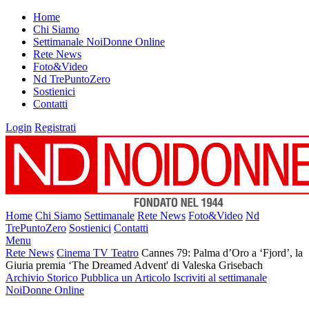
Home
Chi Siamo
Settimanale NoiDonne Online
Rete News
Foto&Video
Nd TrePuntoZero
Sostienici
Contatti
Login
Registrati
Home
Chi Siamo
Settimanale
Rete News
Foto&Video
Nd
TrePuntoZero
Sostienici
Contatti
Menu
Rete News
Cinema TV Teatro
Cannes 79: Palma d’Oro a ‘Fjord’, la
Giuria premia ‘The Dreamed Advent' di Valeska Grisebach
Archivio Storico
Pubblica un Articolo
Iscriviti al settimanale
NoiDonne Online