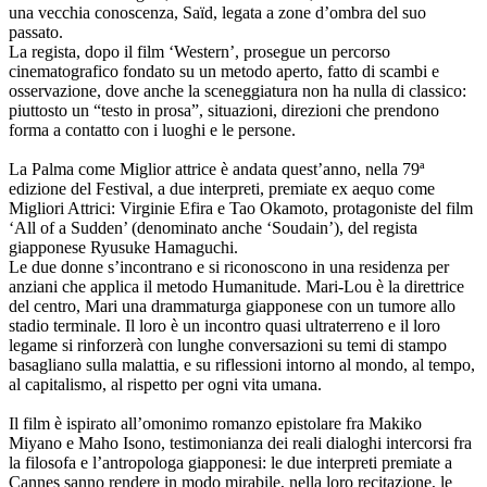
una vecchia conoscenza, Saïd, legata a zone d’ombra del suo
passato.
La regista, dopo il film ‘Western’, prosegue un percorso
cinematografico fondato su un metodo aperto, fatto di scambi e
osservazione, dove anche la sceneggiatura non ha nulla di classico:
piuttosto un “testo in prosa”, situazioni, direzioni che prendono
forma a contatto con i luoghi e le persone.
La Palma come Miglior attrice è andata quest’anno, nella 79ª
edizione del Festival, a due interpreti, premiate ex aequo come
Migliori Attrici: Virginie Efira e Tao Okamoto, protagoniste del film
‘All of a Sudden’ (denominato anche ‘Soudain’), del regista
giapponese Ryusuke Hamaguchi.
Le due donne s’incontrano e si riconoscono in una residenza per
anziani che applica il metodo Humanitude. Mari-Lou è la direttrice
del centro, Mari una drammaturga giapponese con un tumore allo
stadio terminale. Il loro è un incontro quasi ultraterreno e il loro
legame si rinforzerà con lunghe conversazioni su temi di stampo
basagliano sulla malattia, e su riflessioni intorno al mondo, al tempo,
al capitalismo, al rispetto per ogni vita umana.
Il film è ispirato all’omonimo romanzo epistolare fra Makiko
Miyano e Maho Isono, testimonianza dei reali dialoghi intercorsi fra
la filosofa e l’antropologa giapponesi: le due interpreti premiate a
Cannes sanno rendere in modo mirabile, nella loro recitazione, le