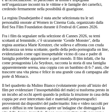
nell’organizzare incontri tra le vittime e le famiglie dei carnefici,
credendo fermamente nella possibilità di guarigione.
La regista Dusabejambo è stata anche selezionata tra le sei
personalità onorate al Women in Cinema Gala, organizzato dalla
Red Sea Film Foundation durante il Festival di Cannes 2026.
Fra i film da segnalare nella selezione di Cannes 2026, su temi
scottanti al femminile, c’è sicuramente ‘Gentle Monster’, della
regista austriaca Marie Kreutzer, che solleva e affronta con cruda
delicatezza un tema scottante, quello della pedo-pornografia on line,
evidenziando come ogni insospettabile vicino di casa e padre di
famiglia potrebbe appartenere a quel mondo. Il film infatti, che ha
come protagonista Léa Seydoux, racconta la storia di una famiglia
apparentemente serena, una coppia con un bambino di 6-7 anni, che
trascorre una vita piena e felice in una grande casa di campagna alle
porte di Monaco.
Il bel quadretto da Mulino Bianco (volutamente posto all’inizio del
film per evidenziare l’insospettabilità del male) si trasforma presto in
un incubo ad occhi aperti quando la polizia fa irruzione in casa della
coppia per aver intercettato dati e materiali pedopornografici
provenienti dai dispositivi del padre/marito: foto e video raccolti per
anni e diffusi in rete faranno aprire un’indagine che distruggerà la