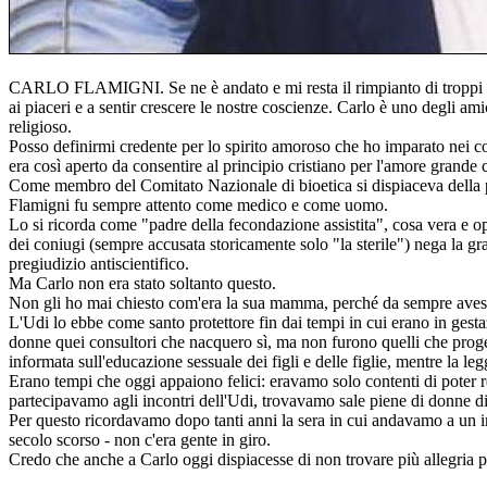
CARLO FLAMIGNI. Se ne è andato e mi resta il rimpianto di troppi incon
ai piaceri e a sentir crescere le nostre coscienze. Carlo è uno degli 
religioso.
Posso definirmi credente per lo spirito amoroso che ho imparato nei c
era così aperto da consentire al principio cristiano per l'amore grande
Come membro del Comitato Nazionale di bioetica si dispiaceva della perv
Flamigni fu sempre attento come medico e come uomo.
Lo si ricorda come "padre della fecondazione assistita", cosa vera e op
dei coniugi (sempre accusata storicamente solo "la sterile") nega la g
pregiudizio antiscientifico.
Ma Carlo non era stato soltanto questo.
Non gli ho mai chiesto com'era la sua mamma, perché da sempre avesse
L'Udi lo ebbe come santo protettore fin dai tempi in cui erano in gesta
donne quei consultori che nacquero sì, ma non furono quelli che progett
informata sull'educazione sessuale dei figli e delle figlie, mentre la l
Erano tempi che oggi appaiono felici: eravamo solo contenti di poter
partecipavamo agli incontri dell'Udi, trovavamo sale piene di donne di t
Per questo ricordavamo dopo tanti anni la sera in cui andavamo a un imp
secolo scorso - non c'era gente in giro.
Credo che anche a Carlo oggi dispiacesse di non trovare più allegria 