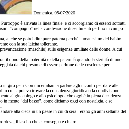
Domenica, 05/07/2020
roppo è arrivata la linea finale, e ci accorgiamo di esserci sottratti
pensarli "compagno" nella condivisione di sentimenti perfino in campo
rna, anche se potrei dire pure paterna perché l'umanesimo del babbo
te con la sua laicità tollerante.
 prevaricazione (maschile) sulle esigenze umiliate delle donne. A cui
 il dono della maternità e della paternità quando la sterilità di uno
teggiata da chi presume di essere padrone delle coscienze per
in giro per i Comuni emiliani a parlare agli incontri per dare alle
i in cui si poteva trovare la consulenza giuridica o la condivisione
camente al ginecologo e allo psicologo, che oggi è in piena decadenza.
no in mente "dal basso", come diciamo oggi con nostalgia, e se
.
dare alla cieca in un paese in cui di sera - erano gli anni settanta del
rdeva, il lascito che ci consegna è chiaro.