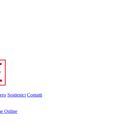
ero
Sostienici
Contatti
ne Online