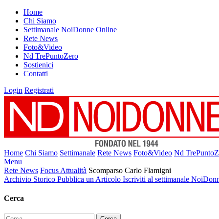
Home
Chi Siamo
Settimanale NoiDonne Online
Rete News
Foto&Video
Nd TrePuntoZero
Sostienici
Contatti
Login
Registrati
Home
Chi Siamo
Settimanale
Rete News
Foto&Video
Nd TrePuntoZ
Menu
Rete News
Focus Attualità
Scomparso Carlo Flamigni
Archivio Storico
Pubblica un Articolo
Iscriviti al settimanale NoiDon
Cerca