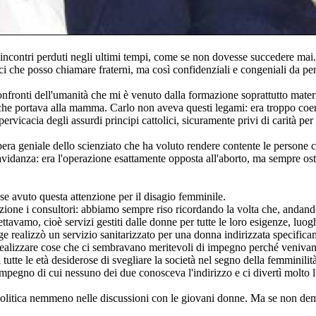
tri perduti negli ultimi tempi, come se non dovesse succedere mai. Purt
amici che posso chiamare fraterni, ma così confidenziali e congeniali da 
onfronti dell'umanità che mi è venuto dalla formazione soprattutto mate
 che portava alla mamma. Carlo non aveva questi legami: era troppo coeren
icacia degli assurdi principi cattolici, sicuramente privi di carità per
era geniale dello scienziato che ha voluto rendere contente le persone con
ravidanza: era l'operazione esattamente opposta all'aborto, ma sempre os
 avuto questa attenzione per il disagio femminile.
zione i consultori: abbiamo sempre riso ricordando la volta che, andando 
avamo, cioè servizi gestiti dalle donne per tutte le loro esigenze, luogh
egge realizzò un servizio sanitarizzato per una donna indirizzata specifi
 realizzare cose che ci sembravano meritevoli di impegno perché veniva
utte le età desiderose di svegliare la società nel segno della femminilità
egno di cui nessuno dei due conosceva l'indirizzo e ci divertì molto l'an
politica nemmeno nelle discussioni con le giovani donne. Ma se non demo