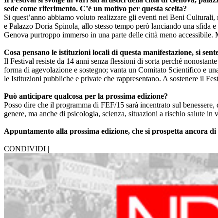
sede come riferimento. C’è un motivo per questa scelta?
Si quest’anno abbiamo voluto realizzare gli eventi nei Beni Culturali,
e Palazzo Doria Spinola, allo stesso tempo però lanciando una sfida e
Genova purtroppo immerso in una parte delle città meno accessibile. Ma 
Cosa pensano le istituzioni locali di questa manifestazione, si se
Il Festival resiste da 14 anni senza flessioni di sorta perché nonostant
forma di agevolazione e sostegno; vanta un Comitato Scientifico e una G
le Istituzioni pubbliche e private che rappresentano. A sostenere il Fest
Può anticipare qualcosa per la prossima edizione?
Posso dire che il programma di FEF/15 sarà incentrato sul benessere, 
genere, ma anche di psicologia, scienza, situazioni a rischio salute in 
Appuntamento alla prossima edizione, che si prospetta ancora di g
CONDIVIDI |