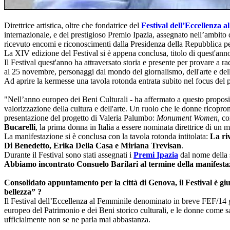
Direttrice artistica, oltre che fondatrice del
Festival dell’Eccellenza 
internazionale, e del prestigioso Premio Ipazia, assegnato nell’ambito de
ricevuto encomi e riconoscimenti dalla Presidenza della Repubblica per l
La XIV edizione del Festival si è appena conclusa, titolo di quest'ann
Il Festival quest'anno ha attraversato storia e presente per provare a r
al 25 novembre, personaggi dal mondo del giornalismo, dell'arte e dello
Ad aprire la kermesse una tavola rotonda entrata subito nel focus de
"Nell’anno europeo dei Beni Culturali - ha affermato a questo proposito
valorizzazione della cultura e dell'arte. Un ruolo che le donne ricopron
presentazione del progetto di Valeria Palumbo:
Monument Women
, co
Bucarelli
, la prima donna in Italia a essere nominata direttrice di un
La manifestazione si è conclusa con la tavola rotonda intitolata:
La ri
Di Benedetto, Erika Della Casa e Miriana Trevisan
.
Durante il Festival sono stati assegnati i
Premi Ipazia
dal nome della 
Abbiamo incontrato Consuelo Barilari al termine della manifesta
Consolidato appuntamento per la città di Genova, il Festival è gi
bellezza” ?
Il Festival dell’Eccellenza al Femminile denominato in breve FEF/14 gi
europeo del Patrimonio e dei Beni storico culturali, e le donne come sa
ufficialmente non se ne parla mai abbastanza.