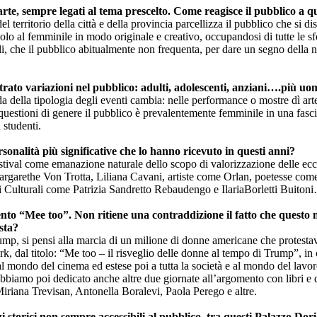
d’arte, sempre legati al tema prescelto. Come reagisce il pubblico a 
l territorio della città e della provincia parcellizza il pubblico che si dis
o al femminile in modo originale e creativo, occupandosi di tutte le sfer
icili, che il pubblico abitualmente non frequenta, per dare un segno del
ontrato variazioni nel pubblico: adulti, adolescenti, anziani….più u
della tipologia degli eventi cambia: nelle performance o mostre dì arte 
ulle questioni di genere il pubblico è prevalentemente femminile in una fasc
 studenti.
ersonalità più significative che lo hanno ricevuto in questi anni?
stival come emanazione naturale dello scopo di valorizzazione delle ecce
rgarethe Von Trotta, Liliana Cavani, artiste come Orlan, poetesse come M
beni Culturali come Patrizia Sandretto Rebaudengo e IlariaBorletti Buiton
ento “Mee too”. Non ritiene una contraddizione il fatto che quest
sta?
mp, si pensi alla marcia di un milione di donne americane che protestav
, dal titolo: “Me too – il risveglio delle donne al tempo di Trump”, in
l mondo del cinema ed estese poi a tutta la società e al mondo del lavo
biamo poi dedicato anche altre due giornate all’argomento con libri e d
Miriana Trevisan, Antonella Boralevi, Paola Perego e altre.
alazzi storici non sempre accessibili al pubblico, tra questi Palazzo D