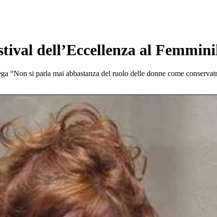
stival dell’Eccellenza al Femmini
ega “Non si parla mai abbastanza del ruolo delle donne come conservatri