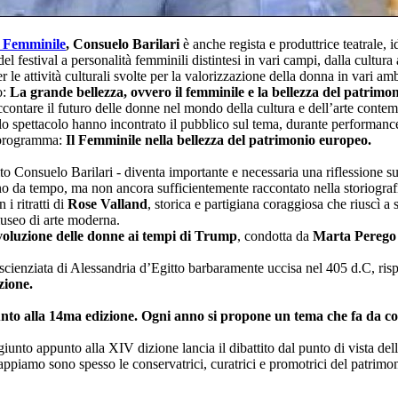
al Femminile
, Consuelo Barilari
è anche regista e produttrice teatrale, i
l festival a personalità femminili distintesi in vari campi, dalla cultura
e attività culturali svolte per la valorizzazione della donna in vari ambi
o:
La grande bellezza, ovvero il femminile e la bellezza del patrimo
accontare il futuro delle donne nel mondo della cultura e dell’arte conte
 spettacolo hanno incontrato il pubblico sul tema, durante performance, d
l programma:
Il Femminile nella bellezza del patrimonio europeo.
 Consuelo Barilari - diventa importante e necessaria una riflessione sul
o da tempo, ma non ancora sufficientemente raccontato nella storiografia 
n i ritratti di
Rose Valland
, storica e partigiana coraggiosa che riuscì a 
 museo di arte moderna.
voluzione delle donne ai tempi di Trump
, condotta da
Marta Perego
scienziata di Alessandria d’Egitto barbaramente uccisa nel 405 d.C, ris
zione.
unto alla 14ma edizione. Ogni anno si propone un tema che fa da cor
unto appunto alla XIV dizione lancia il dibattito dal punto di vista de
ppiamo sono spesso le conservatrici, curatrici e promotrici del patrimonio