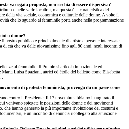
questa variegata proposta, non rischia di essere dispersiva?
tribuisce nelle varie location, ma questa è la caratteristica del
e della vita sociale, economica e culturale delle donne. A volte il
la novità che lo sguardo al femminile porta anche nella programmazione
omini o donne?
il nostro pubblico è principalmente di artiste e persone interessate
ia di età che va dalle giovanissime fino agli 80 anni, negli incontri di
llenze al femminile. Il Premio si articola in nazionale ed
aria Luisa Spaziani, attrici ed étoile del balletto come Elisabetta
i…
o movimento di protesta femminista, provenga da un paese come
ano contro il Presidente. Il 17 novembre abbiamo inaugurato il
 cui venivano spiegate le posizioni delle donne e dei movimenti
ro, che hanno generato la più importante rivoluzione dei costumi e
ocumentari, e un incontro di denuncia ricollegato alla situazione
oria Spinola, Palazzo Ducale, ed altri, anziché utilizzare un’unica