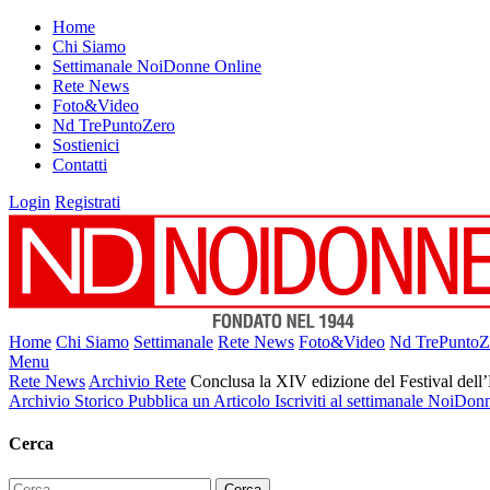
Home
Chi Siamo
Settimanale NoiDonne Online
Rete News
Foto&Video
Nd TrePuntoZero
Sostienici
Contatti
Login
Registrati
Home
Chi Siamo
Settimanale
Rete News
Foto&Video
Nd TrePuntoZ
Menu
Rete News
Archivio Rete
Conclusa la XIV edizione del Festival dell
Archivio Storico
Pubblica un Articolo
Iscriviti al settimanale NoiDon
Cerca