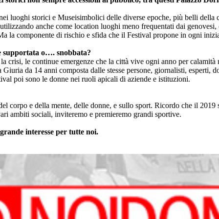
 nei luoghi storici e Museisimbolici delle diverse epoche, più belli dell
 utilizzando anche come location luoghi meno frequentati dai genovesi, 
la componente di rischio e sfida che il Festival propone in ogni iniziat
nte supportata o…. snobbata?
e la crisi, le continue emergenze che la città vive ogni anno per calamità
iuria da 14 anni composta dalle stesse persone, giornalisti, esperti, doc
ival poi sono le donne nei ruoli apicali di aziende e istituzioni.
del corpo e della mente, delle donne, e sullo sport. Ricordo che il 201
vari ambiti sociali, inviteremo e premieremo grandi sportive.
rande interesse per tutte noi.