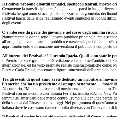
Il Festival propone dibattiti tematici, spettacoli teatrali, mostre 
Certamente la transdisciplinareità degli eventi sparsi in luoghi diversi de
festival.cheogni anno si occupa di analizzare un argomento, declinandol
Festival lancia delle sfide realizzando eventi simbolici in luoghi diff
degli eventi.
C’è interesse da parte dei giovani, e nel corso degli anni ha risc
Naturalmente le donne sono il nostro pubblico principale, ma a seconda 
all’arte, negli eventi teatrali il pubblico è trasversale, nei dibattiti s
approfondimento e formazione universitaria il pubblico è composto da
All’interno del Festival c’è il premio Ipazia. Quali sono state le p
Il Premio Ipazia è giunto alla IX edizione ed è nato nell’ambito del Fe
internazionale, ed ha visto premiate registe cinematografiche come: Ma
Pozzi e Carla Fracci, mecenate e figure istituzionali dell’arte e dei 
Tra gli eventi di quest’anno avete dedicato un incontro al movim
l’America che ha un presidente di stampo nettamente…. maschili
Al contrario, “Me too” nasce con il movimento delle donne contro Tru
Festival con un incontro con Tiziana Ferrario, inviata RAI da New York
femministi americani dalle marce contro Trump alle denunce partite da
della società dal Rinascimento a oggi. Nel programma di quest’anno ab
italiana dove le cose sono davvero molto diverse, con l’intervento di 
Il Festival si svolge in vari siti artistici della città di Genova, p