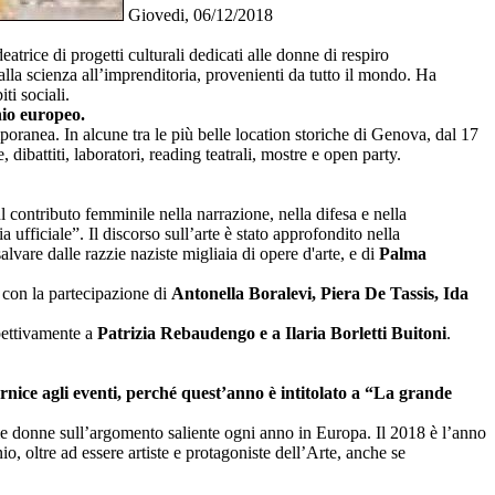
Giovedi, 06/12/2018
deatrice di progetti culturali dedicati alle donne di respiro
 alla scienza all’imprenditoria, provenienti da tutto il mondo. Ha
ti sociali.
nio europeo.
mporanea. In alcune tra le più belle location storiche di Genova, dal 17
ibattiti, laboratori, reading teatrali, mostre e open party.
 contributo femminile nella narrazione, nella difesa e nella
ufficiale”. Il discorso sull’arte è stato approfondito nella
salvare dalle razzie naziste migliaia di opere d'arte, e di
Palma
con la partecipazione di
Antonella Boralevi, Piera De Tassis, Ida
pettivamente a
Patrizia Rebaudengo e a Ilaria Borletti Buitoni
.
nice agli eventi, perché quest’anno è intitolato a “La grande
lle donne sull’argomento saliente ogni anno in Europa. Il 2018 è l’anno
, oltre ad essere artiste e protagoniste dell’Arte, anche se