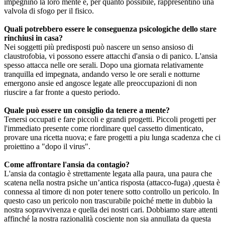
impegnino la loro mente e, per quanto possibile, rappresentino una
valvola di sfogo per il fisico.
Quali potrebbero essere le conseguenza psicologiche dello stare
rinchiusi in casa?
Nei soggetti più predisposti può nascere un senso ansioso di
claustrofobia, vi possono essere attacchi d'ansia o di panico. L'ansia
spesso attacca nelle ore serali. Dopo una giornata relativamente
tranquilla ed impegnata, andando verso le ore serali e notturne
emergono ansie ed angosce legate alle preoccupazioni di non
riuscire a far fronte a questo periodo.
Quale può essere un consiglio da tenere a mente?
Tenersi occupati e fare piccoli e grandi progetti. Piccoli progetti per
l'immediato presente come riordinare quel cassetto dimenticato,
provare una ricetta nuova; e fare progetti a piu lunga scadenza che ci
proiettino a "dopo il virus".
Come affrontare l'ansia da contagio?
L'ansia da contagio è strettamente legata alla paura, una paura che
scatena nella nostra psiche un’antica risposta (attacco-fuga) ,questa è
connessa al timore di non poter tenere sotto controllo un pericolo. In
questo caso un pericolo non trascurabile poiché mette in dubbio la
nostra sopravvivenza e quella dei nostri cari. Dobbiamo stare attenti
affinché la nostra razionalità cosciente non sia annullata da questa