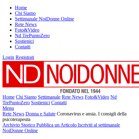
Home
Chi Siamo
Settimanale NoiDonne Online
Rete News
Foto&Video
Nd TrePuntoZero
Sostienici
Contatti
Login
Registrati
Home
Chi Siamo
Settimanale
Rete News
Foto&Video
Nd
TrePuntoZero
Sostienici
Contatti
Menu
Rete News
Donna e Salute
Coronavirus e ansia. I consigli della
psicoterapeuta
Archivio Storico
Pubblica un Articolo
Iscriviti al settimanale
NoiDonne Online