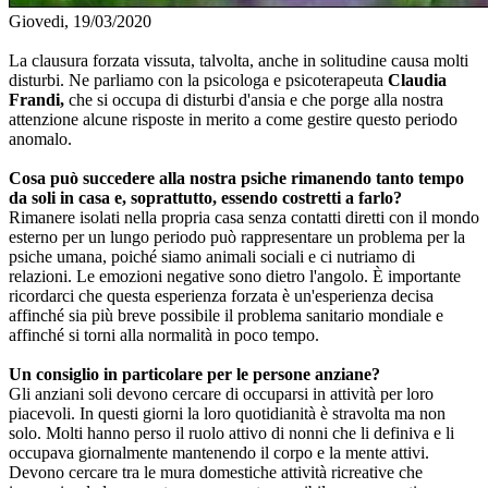
Giovedi, 19/03/2020
La clausura forzata vissuta, talvolta, anche in solitudine causa molti
disturbi. Ne parliamo con la psicologa e psicoterapeuta
Claudia
Frandi,
che si occupa di disturbi d'ansia e che porge alla nostra
attenzione alcune risposte in merito a come gestire questo periodo
anomalo.
Cosa può succedere alla nostra psiche rimanendo tanto tempo
da soli in casa e, soprattutto, essendo costretti a farlo?
Rimanere isolati nella propria casa senza contatti diretti con il mondo
esterno per un lungo periodo può rappresentare un problema per la
psiche umana, poiché siamo animali sociali e ci nutriamo di
relazioni. Le emozioni negative sono dietro l'angolo. È importante
ricordarci che questa esperienza forzata è un'esperienza decisa
affinché sia più breve possibile il problema sanitario mondiale e
affinché si torni alla normalità in poco tempo.
Un consiglio in particolare per le persone anziane?
Gli anziani soli devono cercare di occuparsi in attività per loro
piacevoli. In questi giorni la loro quotidianità è stravolta ma non
solo. Molti hanno perso il ruolo attivo di nonni che li definiva e li
occupava giornalmente mantenendo il corpo e la mente attivi.
Devono cercare tra le mura domestiche attività ricreative che