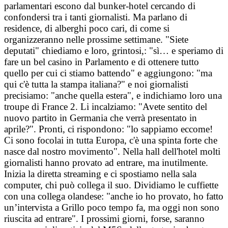
parlamentari escono dal bunker-hotel cercando di
confondersi tra i tanti giornalisti. Ma parlano di
residence, di alberghi poco cari, di come si
organizzeranno nelle prossime settimane. "Siete
deputati" chiediamo e loro, grintosi,: "sì… e speriamo di
fare un bel casino in Parlamento e di ottenere tutto
quello per cui ci stiamo battendo" e aggiungono: "ma
qui c'è tutta la stampa italiana?" e noi giornalisti
precisiamo: "anche quella estera", e indichiamo loro una
troupe di France 2. Li incalziamo: "Avete sentito del
nuovo partito in Germania che verrà presentato in
aprile?". Pronti, ci rispondono: "lo sappiamo eccome!
Ci sono focolai in tutta Europa, c'è una spinta forte che
nasce dal nostro movimento". Nella hall dell'hotel molti
giornalisti hanno provato ad entrare, ma inutilmente.
Inizia la diretta streaming e ci spostiamo nella sala
computer, chi può collega il suo. Dividiamo le cuffiette
con una collega olandese: "anche io ho provato, ho fatto
un’intervista a Grillo poco tempo fa, ma oggi non sono
riuscita ad entrare". I prossimi giorni, forse, saranno