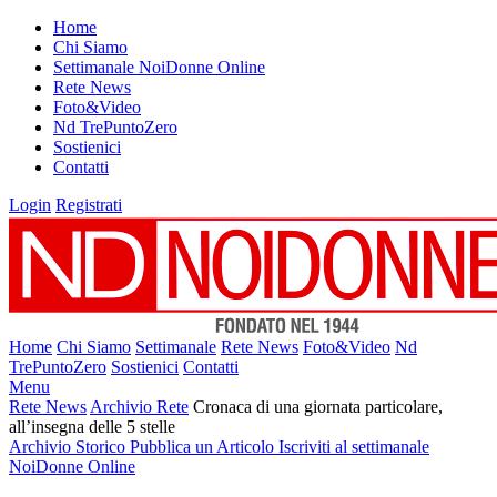
Home
Chi Siamo
Settimanale NoiDonne Online
Rete News
Foto&Video
Nd TrePuntoZero
Sostienici
Contatti
Login
Registrati
Home
Chi Siamo
Settimanale
Rete News
Foto&Video
Nd
TrePuntoZero
Sostienici
Contatti
Menu
Rete News
Archivio Rete
Cronaca di una giornata particolare,
all’insegna delle 5 stelle
Archivio Storico
Pubblica un Articolo
Iscriviti al settimanale
NoiDonne Online