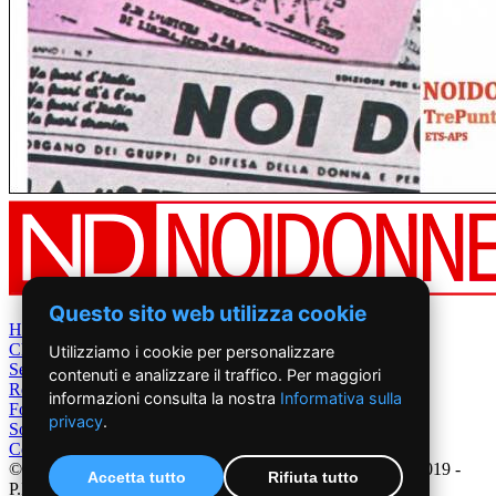
Questo sito web utilizza cookie
Home
Chi Siamo
Utilizziamo i cookie per personalizzare
Settimanale
contenuti e analizzare il traffico. Per maggiori
Rete News
informazioni consulta la nostra
Informativa sulla
Foto&Video
privacy
.
Sostienici
Contatti
©2019 - NoiDonne - Iscrizione ROC n.33421 del 23 /09/ 2019 -
Accetta tutto
Rifiuta tutto
P.IVA 00878931005