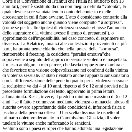
Corte e la Convenzione di Istanbul che l'Italia ha ratificato ben 13
anni fa!), perchè sostituito da una non meglio definita “volontà”, la
quale deve essere valutata tenuto conto del contesto e delle
circostanze in cui il fatto avviene. L'atto è considerato contrario alla
volontà del soggetto anche quando viene compiuto “ a sorpresa”,
(come se per le altre ipotesi di violenza sessuale vi fosse l'annuncio
dello stupratore e la vittima avesse il tempo di prepararsi!), o
approfittando dell'impossibilità, nel caso concreto, di esprimere un
dissenso. La Relatrice, innanzi alle contestazioni provenienti da più
parti, ha prontamente chiarito che nella ipotesi della “sorpresa”,
rientrerebbe il freezing, la cosiddetta “paralisi emotiva”che
sopravviene a seguito dell'approccio sessuale violento e inaspettato.
Un testo ambiguo, a mio parere, che lascia troppe zone d'ombra e
che favorisce una visione colpevolizzante nei confronti della vittima
di violenza sessuale. E' stato rivisitato anche l'apparato sanzionatorio
con la differenziazione delle pene in quanto per la violenza sessuale
la reclusione va dai 4 ai 10 anni, rispetto ai 6 e 12 anni previsti nella
precedente formulazione del testo, approvato in prima lettura
all'unanimità. Resta, invece, il predetto minimo e massimo di 6 e 12
anni “ se il fatto è commesso mediante violenza o minaccia, abuso di
autorità ovvero approfittando delle condizioni di inferiorità fisica o
psichica della persona offesa”. Una scelta dissonante rispetto al
primario obiettivo decantato in Commissione Giustizia, di voler
tutelare le vittime anche rafforzando le sanzioni.
Ventuno sono i paesi europei che hanno adottato una legislazione