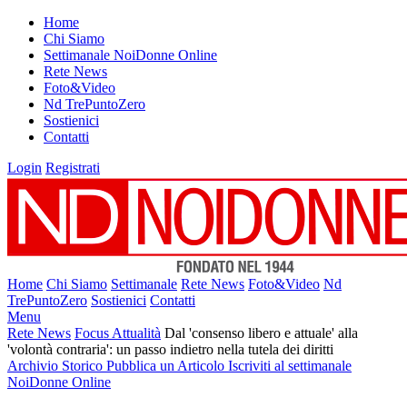
Home
Chi Siamo
Settimanale NoiDonne Online
Rete News
Foto&Video
Nd TrePuntoZero
Sostienici
Contatti
Login
Registrati
Home
Chi Siamo
Settimanale
Rete News
Foto&Video
Nd
TrePuntoZero
Sostienici
Contatti
Menu
Rete News
Focus Attualità
Dal 'consenso libero e attuale' alla
'volontà contraria': un passo indietro nella tutela dei diritti
Archivio Storico
Pubblica un Articolo
Iscriviti al settimanale
NoiDonne Online