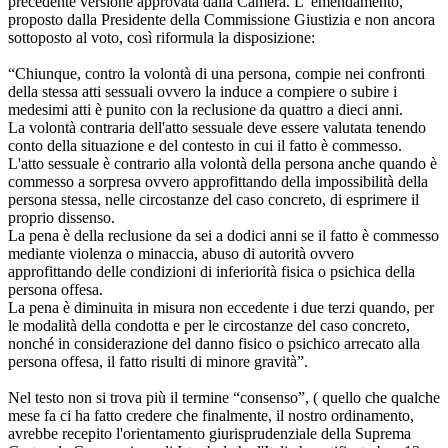
precedente versione approvata dalla Camera. L' emendamento,
proposto dalla Presidente della Commissione Giustizia e non ancora
sottoposto al voto, così riformula la disposizione:
“Chiunque, contro la volontà di una persona, compie nei confronti
della stessa atti sessuali ovvero la induce a compiere o subire i
medesimi atti è punito con la reclusione da quattro a dieci anni.
La volontà contraria dell'atto sessuale deve essere valutata tenendo
conto della situazione e del contesto in cui il fatto è commesso.
L'atto sessuale è contrario alla volontà della persona anche quando è
commesso a sorpresa ovvero approfittando della impossibilità della
persona stessa, nelle circostanze del caso concreto, di esprimere il
proprio dissenso.
La pena è della reclusione da sei a dodici anni se il fatto è commesso
mediante violenza o minaccia, abuso di autorità ovvero
approfittando delle condizioni di inferiorità fisica o psichica della
persona offesa.
La pena è diminuita in misura non eccedente i due terzi quando, per
le modalità della condotta e per le circostanze del caso concreto,
nonché in considerazione del danno fisico o psichico arrecato alla
persona offesa, il fatto risulti di minore gravità”.
Nel testo non si trova più il termine “consenso”, ( quello che qualche
mese fa ci ha fatto credere che finalmente, il nostro ordinamento,
avrebbe recepito l'orientamento giurisprudenziale della Suprema