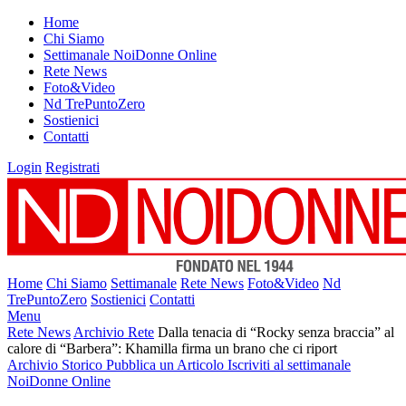
Home
Chi Siamo
Settimanale NoiDonne Online
Rete News
Foto&Video
Nd TrePuntoZero
Sostienici
Contatti
Login
Registrati
Home
Chi Siamo
Settimanale
Rete News
Foto&Video
Nd
TrePuntoZero
Sostienici
Contatti
Menu
Rete News
Archivio Rete
Dalla tenacia di “Rocky senza braccia” al
calore di “Barbera”: Khamilla firma un brano che ci riport
Archivio Storico
Pubblica un Articolo
Iscriviti al settimanale
NoiDonne Online