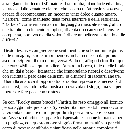
arrangiamento ricco di sfumature. Tra tromba, pianoforte ed anima,
la traccia dalle venature elettroniche plasma un’atmosfera sospesa,
capace di accompagnare un racconto tanto dolce quanto amaro.
“Barbera” come manifesto della forza interiore e della resilienza,
“Barbera” come emblema di un linguaggio musicale iconografico
che tramite un elemento semplice, diventa una canzone intensa e
complessa, portavoce della volontà di creare bellezza partendo dalle
difficoltà.
Il testo descrive con precisione sentimenti che si fanno immagini e,
dalle immagini, parole, imprimendosi nella mente sin dal primo
ascolto: «Spremi il mio cuore, versa Barbera, affogo i ricordi di quel
che era»; «Mi lasci qui in bilico, l’amaro in bocca, tutte quelle bugie
che mi dai a bere», istantanee che immortalano ricordi e descrivono
con lucidità il peso delle delusioni, la difficoltà di lasciarsi andare.
Khamilla analizza il rapporto tra la rabbia repressa e la necessità di
accettarsi, trovando nella musica una valvola di sfogo, una via per
liberarsi e fare pace con se stessa.
Se con "Rocky senza braccia" l’artista ha reso omaggio all’iconico
personaggio interpretato da Sylvester Stallone, sottolineando come
la volontà di andare oltre i propri limiti possa prevalere persino
sull’assenza di ciò che appare indispensabile – come le braccia per
un pugile –, con questo nuovo singolo firma un manifesto per chi
cerca di trovare equilibrio e significato nelle proprie complessità.