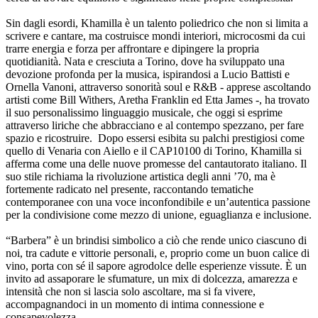
Sin dagli esordi, Khamilla è un talento poliedrico che non si limita a
scrivere e cantare, ma costruisce mondi interiori, microcosmi da cui
trarre energia e forza per affrontare e dipingere la propria
quotidianità. Nata e cresciuta a Torino, dove ha sviluppato una
devozione profonda per la musica, ispirandosi a Lucio Battisti e
Ornella Vanoni, attraverso sonorità soul e R&B - apprese ascoltando
artisti come Bill Withers, Aretha Franklin ed Etta James -, ha trovato
il suo personalissimo linguaggio musicale, che oggi si esprime
attraverso liriche che abbracciano e al contempo spezzano, per fare
spazio e ricostruire. Dopo essersi esibita su palchi prestigiosi come
quello di Venaria con Aiello e il CAP10100 di Torino, Khamilla si
afferma come una delle nuove promesse del cantautorato italiano. Il
suo stile richiama la rivoluzione artistica degli anni ’70, ma è
fortemente radicato nel presente, raccontando tematiche
contemporanee con una voce inconfondibile e un’autentica passione
per la condivisione come mezzo di unione, eguaglianza e inclusione.
“Barbera” è un brindisi simbolico a ciò che rende unico ciascuno di
noi, tra cadute e vittorie personali, e, proprio come un buon calice di
vino, porta con sé il sapore agrodolce delle esperienze vissute. È un
invito ad assaporare le sfumature, un mix di dolcezza, amarezza e
intensità che non si lascia solo ascoltare, ma si fa vivere,
accompagnandoci in un momento di intima connessione e
consapevolezza.