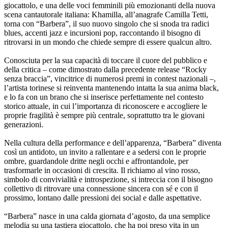
giocattolo, e una delle voci femminili più emozionanti della nuova
scena cantautorale italiana: Khamilla, all’anagrafe Camilla Tetti,
torna con “Barbera”, il suo nuovo singolo che si snoda tra radici
blues, accenti jazz e incursioni pop, raccontando il bisogno di
ritrovarsi in un mondo che chiede sempre di essere qualcun altro.
Conosciuta per la sua capacità di toccare il cuore del pubblico e
della critica – come dimostrato dalla precedente release “Rocky
senza braccia”, vincitrice di numerosi premi in contest nazionali –,
l’artista torinese si reinventa mantenendo intatta la sua anima black,
e lo fa con un brano che si inserisce perfettamente nel contesto
storico attuale, in cui l’importanza di riconoscere e accogliere le
proprie fragilità è sempre più centrale, soprattutto tra le giovani
generazioni.
Nella cultura della performance e dell’apparenza, “Barbera” diventa
così un antidoto, un invito a rallentare e a sedersi con le proprie
ombre, guardandole dritte negli occhi e affrontandole, per
trasformarle in occasioni di crescita. Il richiamo al vino rosso,
simbolo di convivialità e introspezione, si intreccia con il bisogno
collettivo di ritrovare una connessione sincera con sé e con il
prossimo, lontano dalle pressioni dei social e dalle aspettative.
“Barbera” nasce in una calda giornata d’agosto, da una semplice
melodia su una tastiera giocattolo, che ha poi preso vita in un