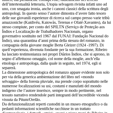
dell’intertestualità letteraria, Utopia selvagem rivisita infatti uno ad
uno, con smagata ironia, anche i canoni classici della scrittura degli
antropologi. In questo senso l’autore dimostra d’avere fatto tesoro
delle sue giovanili esperienze di ricerca sul campo presso varie tribù
amazzoniche (Kaidivéu, Kaiowàs, Terenas e Ofaié-Xavantes), da lui
stesso compiute, per conto del SPILTN (Serviço de Proteção aos
Índios e Localização de Trabalhadores Nacionais, organo
governativo sostituito nel 1967 dal FUNAI: Fundação Nacional do
Índio), una quarantina d’anni prima della stesura del romanzo, in
compagnia della giovane moglie Berta Gleizer (1924 -1997). Di
quell’esperienza, divenuta fondante per la sua formazione, Ribeiro
ha lasciato testimonianza nei propri Diàrios Índios, che si aprono, in
segno d’affettuoso omaggio, col nome della moglie, anch’ella
etnologa e antropologa, dalla quale in seguito, nel 1974, egli si
separerà.
La dimensione antropologica del romanzo appare evidente non solo
per via della generica ambientazione del libro nel «mondo
selvaggio» della foresta pluviale, ma prende corpo soprattutto nelle
numerose focalizzazioni su usi, costumi e manufatti del mondo
indigeno che l’autore inserisce, sempre in modo pertinente, nel
tessuto narrativo rendendole parti integranti dell’incredibile vicenda
vissuta da Pitum/Orelão.
Da defunzionalizzati reperti custoditi in un museo etnografico o da
pedanti informazioni scientifiche racchiuse in un trattato