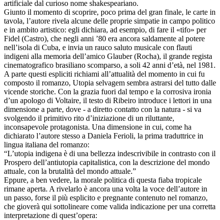
artificiale dal curioso nome shakespeariano.
Giunto il momento di scoprire, poco prima del gran finale, le carte in
tavola, l’autore rivela alcune delle proprie simpatie in campo politico
e in ambito artistico: egli dichiara, ad esempio, di fare il «tifo» per
Fidel (Castro), che negli anni ’80 era ancora saldamente al potere
nell’isola di Cuba, e invia un rauco saluto musicale con flauti
indigeni alla memoria dell’amico Glauber (Rocha), il grande regista
cinematografico brasiliano scomparso, a soli 42 anni d’età, nel 1981.
A parte questi espliciti richiami all’attualità del momento in cui fu
composto il romanzo, Utopia selvagem sembra astrarsi del tutto dalle
vicende storiche. Con la grazia fuori dal tempo e la corrosiva ironia
d’un apologo di Voltaire, il testo di Ribeiro introduce i lettori in una
dimensione a parte, dove - a diretto contatto con la natura - si va
svolgendo il primitivo rito d’iniziazione di un riluttante,
inconsapevole protagonista. Una dimensione in cui, come ha
dichiarato l’autore stesso a Daniela Ferioli, la prima traduttrice in
lingua italiana del romanzo:
“L’utopia indigena è di una bellezza indescrivibile in contrasto con il
Prospero dell’antiutopia capitalistica, con la descrizione del mondo
attuale, con la brutalità del mondo attuale.”
Eppure, a ben vedere, la morale politica di questa fiaba tropicale
rimane aperta. A rivelarlo è ancora una volta la voce dell’autore in
un passo, forse il più esplicito e pregnante contenuto nel romanzo,
che gioverà qui sottolineare come valida indicazione per una corretta
interpretazione di quest’opera: