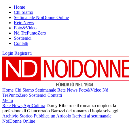
Home
Chi Siamo
Settimanale NoiDonne Online
Rete News
Foto&Video
Nd TrePuntoZero
Sostienici
Contatti
Login
Registrati
Home
Chi Siamo
Settimanale
Rete News
Foto&Video
Nd
TrePuntoZero
Sostienici
Contatti
Menu
Rete News
AgriCultura
Darcy Ribeiro e il romanzo utopico: la
prefazione di Giancorrado Barozzi del romanzo Utopia selvaggi
Archivio Storico
Pubblica un Articolo
Iscriviti al settimanale
NoiDonne Online