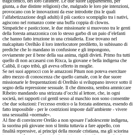
tragicomico, del loro carattere. Le due suore (appartenenti, per
giunta, a due distinte religioni) che, malgrado le loro pie intenzioni,
provocano con le innovazioni da esse introdotte (tra le quali
l’alfabetizzazione degli adulti) il più caotico scompiglio tra i nativi,
agiscono nel romanzo come una buffa coppia di clowns.
Simpatiche e pasticcione, le due missionarie si muovono tra le genti
della foresta amazzonica con lo stesso garbo di un paio d’elefanti
che hanno fatto irruzione in una cristalleria. Esse trovano nel
malcapitato Orelhão il loro interlocutore prediletto, lo subissano di
prediche che lo mandano in confusione e gli impongono,
ovviamente per il bene della sua anima, rigidi divieti. Primo fra tutti
quello di non accasarsi con Rixca, la giovane e bella indigena che
Calibã, il capo tribù, gli aveva offerto in moglie.
Se nei suoi approcci con le amazzoni Pitum non poteva esercitare
altro mezzo di conoscenza che quello carnale, con le due suore
missionarie le frequentazioni di Orelhão si sviluppano invece sotto il
segno della repressione sessuale. Il che dimostra, sembra ammiccare
Ribeiro mandando una strizzata d’occhi al lettore, che, in ogni
società, nei rapporti col gentil sesso al maschio non sono consentite
che due soluzioni: l’eccesso erotico o la forzata astinenza, essendo di
fatto impossibile - per le costrizioni imposte dall’ambiente - vivere
una sessualità «normale».
Al fine di convincere Orelão a non sposare l’adolescente indigena,
la suorina più giovane non si limita tuttavia a fare appello, con
finalità repressive, ai principi della morale cristiana, ma gli sciorina