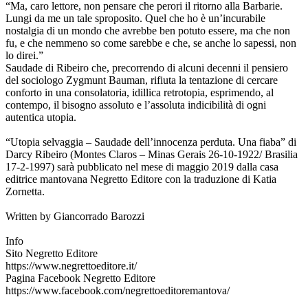
“Ma, caro lettore, non pensare che perori il ritorno alla Barbarie.
Lungi da me un tale sproposito. Quel che ho è un’incurabile
nostalgia di un mondo che avrebbe ben potuto essere, ma che non
fu, e che nemmeno so come sarebbe e che, se anche lo sapessi, non
lo direi.”
Saudade di Ribeiro che, precorrendo di alcuni decenni il pensiero
del sociologo Zygmunt Bauman, rifiuta la tentazione di cercare
conforto in una consolatoria, idillica retrotopia, esprimendo, al
contempo, il bisogno assoluto e l’assoluta indicibilità di ogni
autentica utopia.
“Utopia selvaggia ‒ Saudade dell’innocenza perduta. Una fiaba” di
Darcy Ribeiro (Montes Claros – Minas Gerais 26-10-1922/ Brasilia
17-2-1997) sarà pubblicato nel mese di maggio 2019 dalla casa
editrice mantovana Negretto Editore con la traduzione di Katia
Zornetta.
Written by Giancorrado Barozzi
Info
Sito Negretto Editore
https://www.negrettoeditore.it/
Pagina Facebook Negretto Editore
https://www.facebook.com/negrettoeditoremantova/