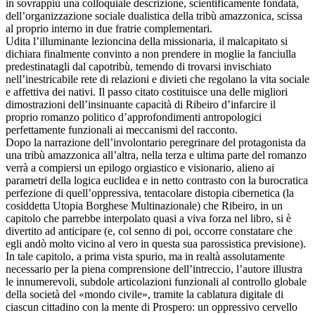
in sovrappiù una colloquiale descrizione, scientificamente fondata,
dell’organizzazione sociale dualistica della tribù amazzonica, scissa
al proprio interno in due fratrie complementari.
Udita l’illuminante lezioncina della missionaria, il malcapitato si
dichiara finalmente convinto a non prendere in moglie la fanciulla
predestinatagli dal capotribù, temendo di trovarsi invischiato
nell’inestricabile rete di relazioni e divieti che regolano la vita sociale
e affettiva dei nativi. Il passo citato costituisce una delle migliori
dimostrazioni dell’insinuante capacità di Ribeiro d’infarcire il
proprio romanzo politico d’approfondimenti antropologici
perfettamente funzionali ai meccanismi del racconto.
Dopo la narrazione dell’involontario peregrinare del protagonista da
una tribù amazzonica all’altra, nella terza e ultima parte del romanzo
verrà a compiersi un epilogo orgiastico e visionario, alieno ai
parametri della logica euclidea e in netto contrasto con la burocratica
perfezione di quell’oppressiva, tentacolare distopia cibernetica (la
cosiddetta Utopia Borghese Multinazionale) che Ribeiro, in un
capitolo che parrebbe interpolato quasi a viva forza nel libro, si è
divertito ad anticipare (e, col senno di poi, occorre constatare che
egli andò molto vicino al vero in questa sua parossistica previsione).
In tale capitolo, a prima vista spurio, ma in realtà assolutamente
necessario per la piena comprensione dell’intreccio, l’autore illustra
le innumerevoli, subdole articolazioni funzionali al controllo globale
della società del «mondo civile», tramite la cablatura digitale di
ciascun cittadino con la mente di Prospero: un oppressivo cervello