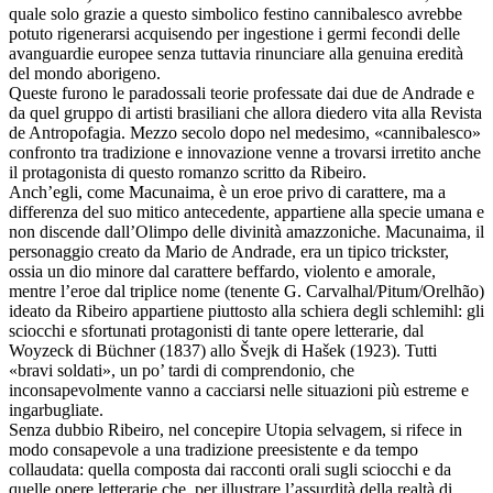
quale solo grazie a questo simbolico festino cannibalesco avrebbe
potuto rigenerarsi acquisendo per ingestione i germi fecondi delle
avanguardie europee senza tuttavia rinunciare alla genuina eredità
del mondo aborigeno.
Queste furono le paradossali teorie professate dai due de Andrade e
da quel gruppo di artisti brasiliani che allora diedero vita alla Revista
de Antropofagia. Mezzo secolo dopo nel medesimo, «cannibalesco»
confronto tra tradizione e innovazione venne a trovarsi irretito anche
il protagonista di questo romanzo scritto da Ribeiro.
Anch’egli, come Macunaima, è un eroe privo di carattere, ma a
differenza del suo mitico antecedente, appartiene alla specie umana e
non discende dall’Olimpo delle divinità amazzoniche. Macunaima, il
personaggio creato da Mario de Andrade, era un tipico trickster,
ossia un dio minore dal carattere beffardo, violento e amorale,
mentre l’eroe dal triplice nome (tenente G. Carvalhal/Pitum/Orelhão)
ideato da Ribeiro appartiene piuttosto alla schiera degli schlemihl: gli
sciocchi e sfortunati protagonisti di tante opere letterarie, dal
Woyzeck di Büchner (1837) allo Švejk di Hašek (1923). Tutti
«bravi soldati», un po’ tardi di comprendonio, che
inconsapevolmente vanno a cacciarsi nelle situazioni più estreme e
ingarbugliate.
Senza dubbio Ribeiro, nel concepire Utopia selvagem, si rifece in
modo consapevole a una tradizione preesistente e da tempo
collaudata: quella composta dai racconti orali sugli sciocchi e da
quelle opere letterarie che, per illustrare l’assurdità della realtà di