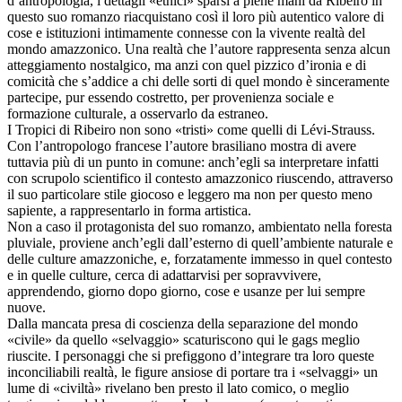
d’antropologia, i dettagli «etnici» sparsi a piene mani da Ribeiro in
questo suo romanzo riacquistano così il loro più autentico valore di
cose e istituzioni intimamente connesse con la vivente realtà del
mondo amazzonico. Una realtà che l’autore rappresenta senza alcun
atteggiamento nostalgico, ma anzi con quel pizzico d’ironia e di
comicità che s’addice a chi delle sorti di quel mondo è sinceramente
partecipe, pur essendo costretto, per provenienza sociale e
formazione culturale, a osservarlo da estraneo.
I Tropici di Ribeiro non sono «tristi» come quelli di Lévi-Strauss.
Con l’antropologo francese l’autore brasiliano mostra di avere
tuttavia più di un punto in comune: anch’egli sa interpretare infatti
con scrupolo scientifico il contesto amazzonico riuscendo, attraverso
il suo particolare stile giocoso e leggero ma non per questo meno
sapiente, a rappresentarlo in forma artistica.
Non a caso il protagonista del suo romanzo, ambientato nella foresta
pluviale, proviene anch’egli dall’esterno di quell’ambiente naturale e
delle culture amazzoniche, e, forzatamente immesso in quel contesto
e in quelle culture, cerca di adattarvisi per sopravvivere,
apprendendo, giorno dopo giorno, cose e usanze per lui sempre
nuove.
Dalla mancata presa di coscienza della separazione del mondo
«civile» da quello «selvaggio» scaturiscono qui le gags meglio
riuscite. I personaggi che si prefiggono d’integrare tra loro queste
inconciliabili realtà, le figure ansiose di portare tra i «selvaggi» un
lume di «civiltà» rivelano ben presto il lato comico, o meglio