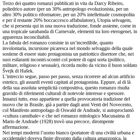
Terzo dei quattro romanzi pubblicati in vita da Darcy Ribeiro,
poliedrico autore (per un 30% antropologo evoluzionista, per un
altro 30% politico riformatore, per un 20% intellettuale cosmopolita
e per il restante 20% boccaccesco affabulatore), Utopia selvagem,
che si presenta qui in una nuova traduzione, fonde assieme, come in
una tropicale sarabanda di Carnevale, elementi tra loro eterogenei, in
apparenza inconciliabili.
La fabula del romanzo consiste in un’incredibile, quanto
involontaria, incursione picaresca nel mondo selvaggio della quale
sostiene di essere stato protagonista un patriottico disertore che, nei
suoi esilaranti incontri-scontri col potere di ogni sorta (politico,
militare, religioso e sessuale), ricorda molto da vicino il buon soldato
Švejk di Hašek.
L’intreccio segue, passo per passo, senza ricorrere ad alcun artificio
estetico, gli assurdi eventi capitati al protagonista. Eppure, al di là
della sua assoluta semplicità compositiva, questo romanzo risulta
gravido di riferimenti culturali di notevole interesse e spessore.
Innanzi tutto, esso appartiene a quella provocatoria tradizione del
nuovo che in Brasile, già a partire dagli anni Venti del Novecento,
col Manifesto antropofago di Oswald de Andrade, si autoproclamò
«cultura cannibale» e che nel romanzo mitologico Macunaima di
Mario de Andrade (1928) trovò una precoce, dirompente
affermazione.
Nei tempi moderni l’uomo bianco (portatore di una civiltà urbana e
occidentale) doveva finire divorato dalla cultura amazzonica, la