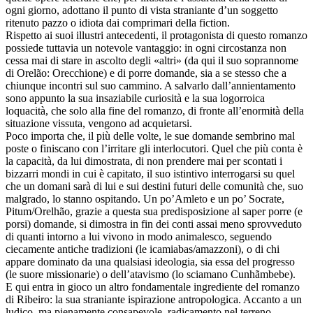
ogni giorno, adottano il punto di vista straniante d’un soggetto
ritenuto pazzo o idiota dai comprimari della fiction.
Rispetto ai suoi illustri antecedenti, il protagonista di questo romanzo
possiede tuttavia un notevole vantaggio: in ogni circostanza non
cessa mai di stare in ascolto degli «altri» (da qui il suo soprannome
di Orelão: Orecchione) e di porre domande, sia a se stesso che a
chiunque incontri sul suo cammino. A salvarlo dall’annientamento
sono appunto la sua insaziabile curiosità e la sua logorroica
loquacità, che solo alla fine del romanzo, di fronte all’enormità della
situazione vissuta, vengono ad acquietarsi.
Poco importa che, il più delle volte, le sue domande sembrino mal
poste o finiscano con l’irritare gli interlocutori. Quel che più conta è
la capacità, da lui dimostrata, di non prendere mai per scontati i
bizzarri mondi in cui è capitato, il suo istintivo interrogarsi su quel
che un domani sarà di lui e sui destini futuri delle comunità che, suo
malgrado, lo stanno ospitando. Un po’Amleto e un po’ Socrate,
Pitum/Orelhão, grazie a questa sua predisposizione al saper porre (e
porsi) domande, si dimostra in fin dei conti assai meno sprovveduto
di quanti intorno a lui vivono in modo animalesco, seguendo
ciecamente antiche tradizioni (le icamiabas/amazzoni), o di chi
appare dominato da una qualsiasi ideologia, sia essa del progresso
(le suore missionarie) o dell’atavismo (lo sciamano Cunhãmbebe).
E qui entra in gioco un altro fondamentale ingrediente del romanzo
di Ribeiro: la sua straniante ispirazione antropologica. Accanto a un
ludico, ma pienamente consapevole, radicamento nel terreno