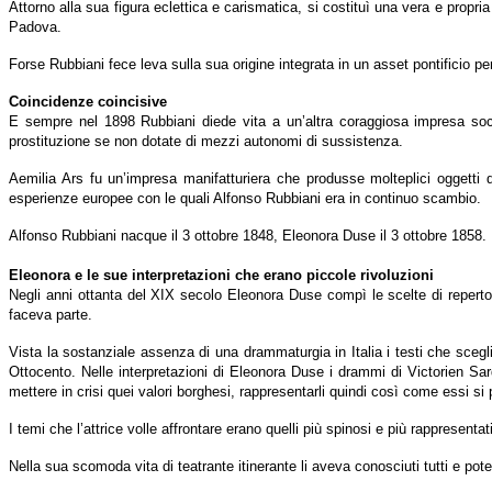
Attorno alla sua figura eclettica e carismatica, si costituì una vera e propria
Padova.
Forse Rubbiani fece leva sulla sua origine integrata in un asset pontificio per
Coincidenze coincisive
E sempre nel 1898 Rubbiani diede vita a un’altra coraggiosa impresa soc
prostituzione se non dotate di mezzi autonomi di sussistenza.
Aemilia Ars fu un’impresa manifatturiera che produsse molteplici oggetti d'us
esperienze europee con le quali Alfonso Rubbiani era in continuo scambio.
Alfonso Rubbiani nacque il 3 ottobre 1848, Eleonora Duse il 3 ottobre 1858.
Eleonora e le sue interpretazioni che erano piccole rivoluzioni
Negli anni ottanta del XIX secolo Eleonora Duse compì le scelte di repertori
faceva parte.
Vista la sostanziale assenza di una drammaturgia in Italia i testi che scegl
Ottocento. Nelle interpretazioni di Eleonora Duse i drammi di Victorien S
mettere in crisi quei valori borghesi, rappresentarli quindi così come essi si
I temi che l’attrice volle affrontare erano quelli più spinosi e più rappresent
Nella sua scomoda vita di teatrante itinerante li aveva conosciuti tutti e potev