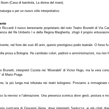
k Ibsen (Casa di bambola, La donna del mare).
turgia e per un nuovo stile interpretativo.
vente
Riccardi il nuovo benestante proprietario del noto Teatro Brunetti di Via Cart
enza del Re Umberto I e della Regina Margherita, sfogò il proprio entusiasmo
vivente, nel fiore dei suoi 40 anni, questo prestigioso podio teatrale. O forse fu
rla della prosa a Bologna. Ha cambiato colori, padroni e amministrazioni, ma no
o Brunetti, interpretò Cozeta nei ‘Miserabili’ di Victor Hugo, ma la vera con
’ di Mario Praga.
one, la più lunga mai tributata nei teatri bolognesi. Proviamo a immaginare 
so la nevrosi e l’alienazione. Una presenza scenica dove gesti, postura e m
leria rusticana di Giovanni Verga, dove interpretò Santuzza, ai già citati 