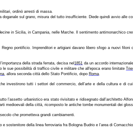
litari, ordinò arresti di massa.
a doganale sul grano, misura del tutto insufficiente. Diede quindi avvio alle
 a decine in Sicilia, in Campania, nelle Marche. Il sentimento antimonarchico cr
l Regno pontificio. Imprenditori e artigiani davano libero sfogo a nuovi filon
’importanza della strada ferrata, decisa nel
1851
da un accordo internazionale
 le sue possibilità di traffico civile e militare che all'epoca erano limitate
Trie
gna
, allora seconda città dello Stato Pontificio, dopo
Roma
.
 investirono tutti i settori del commercio, dell’arte e della cultura e di cu
o l’assetto urbanistico era stato rivisitato e ridisegnato dall’architetto Alfo
 parti medioevali della città, ricomposto le antiche tombe monumentali dei gloss
vo secolo che prometteva grandi cambiamenti.
 e sostenitore della linea ferroviaria fra Bologna Budrio e l’area di Comacchio,