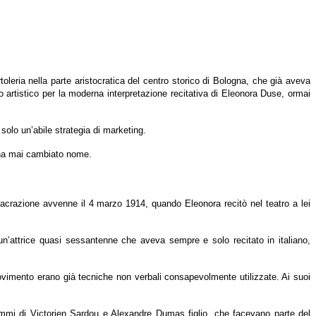
oleria nella parte aristocratica del centro storico di Bologna, che già aveva
 artistico per la moderna interpretazione recitativa di Eleonora Duse, ormai
 solo un’abile strategia di marketing.
n ha mai cambiato nome.
sacrazione avvenne il 4 marzo 1914, quando Eleonora recitò nel teatro a lei
un’attrice quasi sessantenne che aveva sempre e solo recitato in italiano,
ovimento erano già tecniche non verbali consapevolmente utilizzate. Ai suoi
drammi di Victorien Sardou e Alexandre Dumas figlio, che facevano parte del