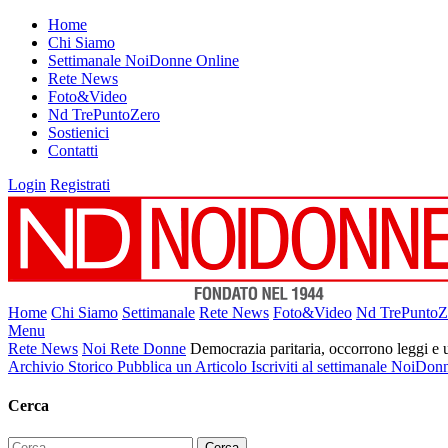
Home
Chi Siamo
Settimanale NoiDonne Online
Rete News
Foto&Video
Nd TrePuntoZero
Sostienici
Contatti
Login
Registrati
Home
Chi Siamo
Settimanale
Rete News
Foto&Video
Nd TrePuntoZ
Menu
Rete News
Noi Rete Donne
Democrazia paritaria, occorrono leggi e 
Archivio Storico
Pubblica un Articolo
Iscriviti al settimanale NoiDon
Cerca