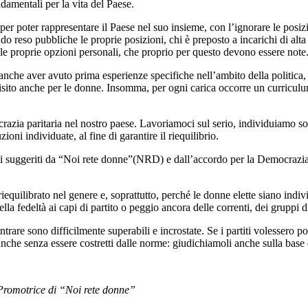
damentali per la vita del Paese.
er poter rappresentare il Paese nel suo insieme, con l’ignorare le posizio
vendo reso pubbliche le proprie posizioni, chi è preposto a incarichi di al
 le proprie opzioni personali, che proprio per questo devono essere note
a anche aver avuto prima esperienze specifiche nell’ambito della politica
to anche per le donne. Insomma, per ogni carica occorre un curriculum 
zia paritaria nel nostro paese. Lavoriamoci sul serio, individuiamo solu
zioni individuate, al fine di garantire il riequilibrio.
 suggeriti da “Noi rete donne”(NRD) e dall’accordo per la Democrazia P
uilibrato nel genere e, soprattutto, perché le donne elette siano individ
a fedeltà ai capi di partito o peggio ancora delle correnti, dei gruppi 
trare sono difficilmente superabili e incrostate. Se i partiti volessero 
anche senza essere costretti dalle norme: giudichiamoli anche sulla base 
Promotrice di “Noi rete donne”