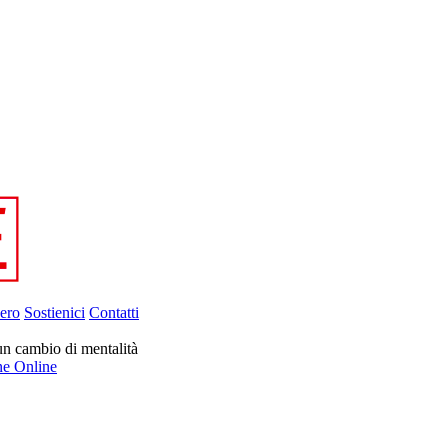
ero
Sostienici
Contatti
un cambio di mentalità
ne Online