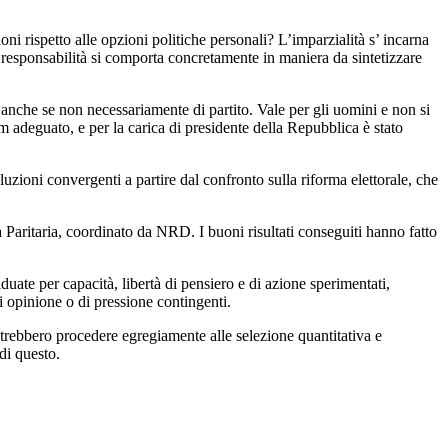
ni rispetto alle opzioni politiche personali? L’imparzialità s’ incarna
ta responsabilità si comporta concretamente in maniera da sintetizzare
.
, anche se non necessariamente di partito. Vale per gli uomini e non si
adeguato, e per la carica di presidente della Repubblica è stato
zioni convergenti a partire dal confronto sulla riforma elettorale, che
aritaria, coordinato da NRD. I buoni risultati conseguiti hanno fatto
uate per capacità, libertà di pensiero e di azione sperimentati,
di opinione o di pressione contingenti.
potrebbero procedere egregiamente alle selezione quantitativa e
di questo.