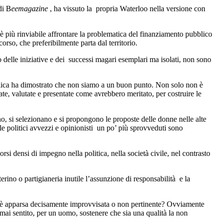
di B
eemagazine
, ha vissuto la propria Waterloo nella versione con
n è più rinviabile affrontare la problematica del finanziamento pubblico
orso, che preferibilmente parta dal territorio.
 delle iniziative e dei successi magari esemplari ma isolati, non sono
lica ha dimostrato che non siamo a un buon punto. Non solo non è
ate, valutate e presentate come avrebbero meritato, per costruire le
, si selezionano e si propongono le proposte delle donne nelle alte
ale politici avvezzi e opinionisti un po’ più sprovveduti sono
i densi di impegno nella politica, nella società civile, nel contrasto
erino o partigianeria inutile l’assunzione di responsabilità e la
ne è apparsa decisamente improvvisata o non pertinente?
Ovviamente
o mai sentito, per un uomo, sostenere che sia una qualità la non