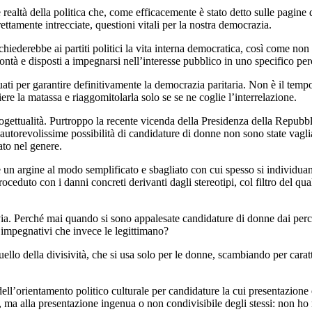
e realtà della politica che, come efficacemente è stato detto sulle pagine 
trettamente intrecciate, questioni vitali per la nostra democrazia.
ichiederebbe ai partiti politici la vita interna democratica, così come no
ontà e disposti a impegnarsi nell’interesse pubblico in uno specifico perc
i per garantire definitivamente la democrazia paritaria. Non è il tempo
liere la matassa e riaggomitolarla solo se se ne coglie l’interrelazione.
ettualità. Purtroppo la recente vicenda della Presidenza della Repubb
e autorevolissime possibilità di candidature di donne non sono state vagli
ato nel genere.
 argine al modo semplificato e sbagliato con cui spesso si individuano
roceduto con i danni concreti derivanti dagli stereotipi, col filtro del qu
ia. Perché mai quando si sono appalesate candidature di donne dai percors
la impegnativi che invece le legittimano?
ello della divisività, che si usa solo per le donne, scambiando per caratt
dell’orientamento politico culturale per candidature la cui presentazio
ate, ma alla presentazione ingenua o non condivisibile degli stessi: non h