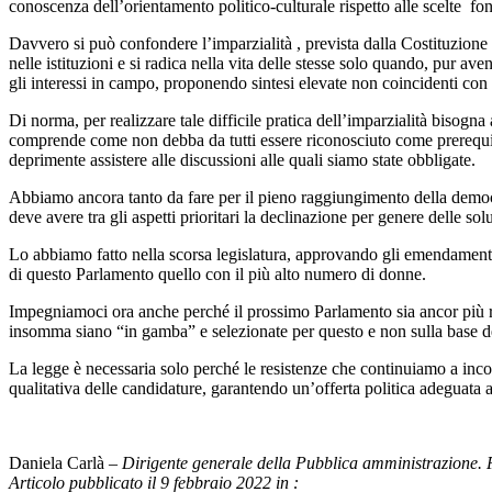
conoscenza dell’orientamento politico-culturale rispetto alle scelte fon
Davvero si può confondere l’imparzialità , prevista dalla Costituzione p
nelle istituzioni e si radica nella vita delle stesse solo quando, pur a
gli interessi in campo, proponendo sintesi elevate non coincidenti con
Di norma, per realizzare tale difficile pratica dell’imparzialità bisogn
comprende come non debba da tutti essere riconosciuto come prerequisi
deprimente assistere alle discussioni alle quali siamo state obbligate.
Abbiamo ancora tanto da fare per il pieno raggiungimento della democra
deve avere tra gli aspetti prioritari la declinazione per genere delle solu
Lo abbiamo fatto nella scorsa legislatura, approvando gli emendamenti
di questo Parlamento quello con il più alto numero di donne.
Impegniamoci ora anche perché il prossimo Parlamento sia ancor più rieq
insomma siano “in gamba” e selezionate per questo e non sulla base dell
La legge è necessaria solo perché le resistenze che continuiamo a incon
qualitativa delle candidature, garantendo un’offerta politica adeguata 
Daniela Carlà –
Dirigente generale della Pubblica amministrazione. 
Articolo pubblicato il 9 febbraio 2022 in :