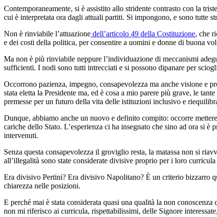
Contemporaneamente, si è assistito allo stridente contrasto con la trist
cui è interpretata ora dagli attuali partiti. Si impongono, e sono tutte s
Non è rinviabile l’attuazione
dell’articolo 49 della Costituzione
, che r
e dei costi della politica, per consentire a uomini e donne di buona vol
Ma non è più rinviabile neppure l’individuazione di meccanismi adeguat
sufficienti. I nodi sono tutti intrecciati e si possono dipanare per sciog
Occorrono pazienza, impegno, consapevolezza ma anche visione e prog
stata eletta la Presidente ma, ed è cosa a mio parere più grave, le tant
premesse per un futuro della vita delle istituzioni inclusivo e riequilibr
Dunque, abbiamo anche un nuovo e definito compito: occorre mettere un
cariche dello Stato. L’esperienza ci ha insegnato che sino ad ora si è p
intervenuti.
Senza questa consapevolezza il groviglio resta, la matassa non si riavv
all’illegalità sono state considerate divisive proprio per i loro curricu
Era divisivo Pertini? Era divisivo Napolitano? È un criterio bizzarro qu
chiarezza nelle posizioni.
E perché mai è stata considerata quasi una qualità la non conoscenza 
non mi riferisco ai curricula, rispettabilissimi, delle Signore interess