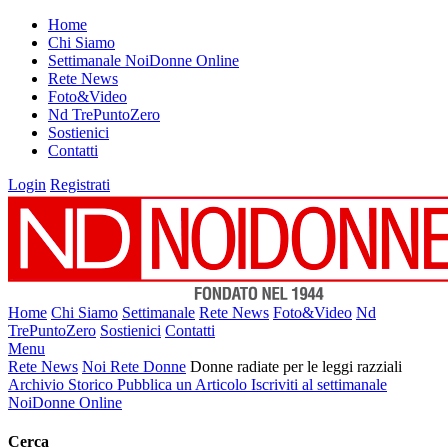
Home
Chi Siamo
Settimanale NoiDonne Online
Rete News
Foto&Video
Nd TrePuntoZero
Sostienici
Contatti
Login
Registrati
Home
Chi Siamo
Settimanale
Rete News
Foto&Video
Nd
TrePuntoZero
Sostienici
Contatti
Menu
Rete News
Noi Rete Donne
Donne radiate per le leggi razziali
Archivio Storico
Pubblica un Articolo
Iscriviti al settimanale
NoiDonne Online
Cerca