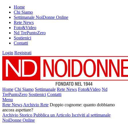
Home
Chi Siamo
Settimanale NoiDonne Online
Rete News
Foto&Video
Nd TrePuntoZero
Sostienici
Contatti
Login
Registrati
Home
Chi Siamo
Settimanale
Rete News
Foto&Video
Nd
TrePuntoZero
Sostienici
Contatti
Menu
Rete News
Archivio Rete
Doppio cognome: quanto dobbiamo
ancora aspettare?
Archivio Storico
Pubblica un Articolo
Iscriviti al settimanale
NoiDonne Online