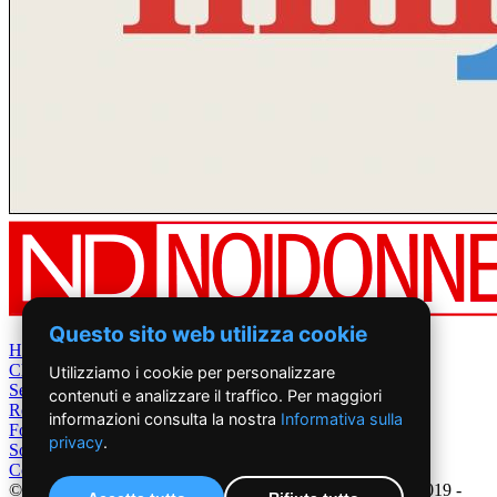
Questo sito web utilizza cookie
Home
Chi Siamo
Utilizziamo i cookie per personalizzare
Settimanale
contenuti e analizzare il traffico. Per maggiori
Rete News
informazioni consulta la nostra
Informativa sulla
Foto&Video
privacy
.
Sostienici
Contatti
©2019 - NoiDonne - Iscrizione ROC n.33421 del 23 /09/ 2019 -