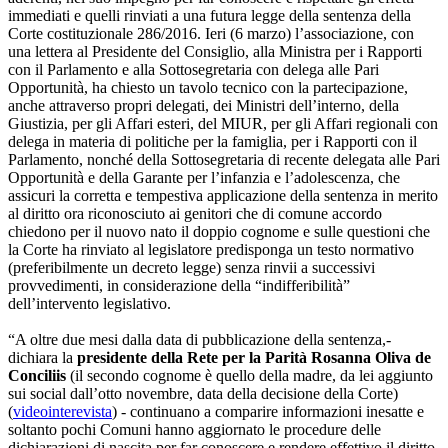
immediati e quelli rinviati a una futura legge della sentenza della
Corte costituzionale 286/2016. Ieri (6 marzo) l’associazione, con
una lettera al Presidente del Consiglio, alla Ministra per i Rapporti
con il Parlamento e alla Sottosegretaria con delega alle Pari
Opportunità, ha chiesto un tavolo tecnico con la partecipazione,
anche attraverso propri delegati, dei Ministri dell’interno, della
Giustizia, per gli Affari esteri, del MIUR, per gli Affari regionali con
delega in materia di politiche per la famiglia, per i Rapporti con il
Parlamento, nonché della Sottosegretaria di recente delegata alle Pari
Opportunità e della Garante per l’infanzia e l’adolescenza, che
assicuri la corretta e tempestiva applicazione della sentenza in merito
al diritto ora riconosciuto ai genitori che di comune accordo
chiedono per il nuovo nato il doppio cognome e sulle questioni che
la Corte ha rinviato al legislatore predisponga un testo normativo
(preferibilmente un decreto legge) senza rinvii a successivi
provvedimenti, in considerazione della “indifferibilità”
dell’intervento legislativo.
“A oltre due mesi dalla data di pubblicazione della sentenza,-
dichiara la
presidente della Rete per la Parità Rosanna Oliva de
Conciliis
(il secondo cognome è quello della madre, da lei aggiunto
sui social dall’otto novembre, data della decisione della Corte)
(
videointerevista
) - continuano a comparire informazioni inesatte e
soltanto pochi Comuni hanno aggiornato le procedure delle
dichiarazioni di nascita per far conoscere e rendere effettivo il diritto