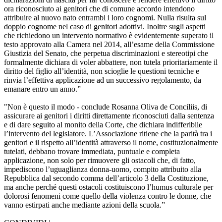
ora riconosciuto ai genitori che di comune accordo intendono
attribuire al nuovo nato entrambi i loro cognomi. Nulla risulta sul
doppio cognome nel caso di genitori adottivi. Inoltre sugli aspetti
che richiedono un intervento normativo è evidentemente superato il
testo approvato alla Camera nel 2014, all’esame della Commissione
Giustizia del Senato, che perpetua discriminazioni e stereotipi che
formalmente dichiara di voler abbattere, non tutela prioritariamente il
diritto del figlio all’identità, non scioglie le questioni tecniche e
rinvia l’effettiva applicazione ad un successivo regolamento, da
emanare entro un anno.”
"Non è questo il modo - conclude Rosanna Oliva de Conciliis, di
assicurare ai genitori i diritti direttamente riconosciuti dalla sentenza
e di dare seguito al monito della Corte, che dichiara indifferibile
l’intervento del legislatore. L’Associazione ritiene che la parità tra i
genitori e il rispetto all’identità attraverso il nome, costituzionalmente
tutelati, debbano trovare immediata, puntuale e completa
applicazione, non solo per rimuovere gli ostacoli che, di fatto,
impediscono l’uguaglianza donna-uomo, compito attribuito alla
Repubblica dal secondo comma dell’articolo 3 della Costituzione,
ma anche perché questi ostacoli costituiscono l’humus culturale per
dolorosi fenomeni come quello della violenza contro le donne, che
vanno estirpati anche mediante azioni della scuola.”