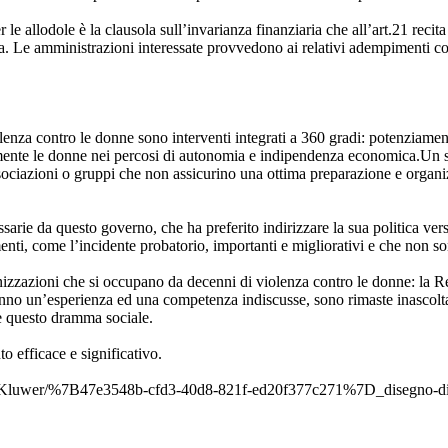
le allodole è la clausola sull’invarianza finanziaria che all’art.21 recit
. Le amministrazioni interes­sate provvedono ai relativi adempimenti con
lenza contro le donne sono interventi integrati a 360 gradi: potenziamen
vamente le donne nei percosi di autonomia e indipendenza economica.Un s
ciazioni o gruppi che non assicurino una ottima preparazione e organizz
sarie da questo governo, che ha preferito indirizzare la sua politica ver
ti, come l’incidente probatorio, importanti e migliorativi e che non son
nizzazioni che si occupano da decenni di violenza contro le donne: la 
hanno un’esperienza ed una competenza indiscusse, sono rimaste inascol
re questo dramma sociale.
o efficace e significativo.
ltersKluwer/%7B47e3548b-cfd3-40d8-821f-ed20f377c271%7D_disegno-di