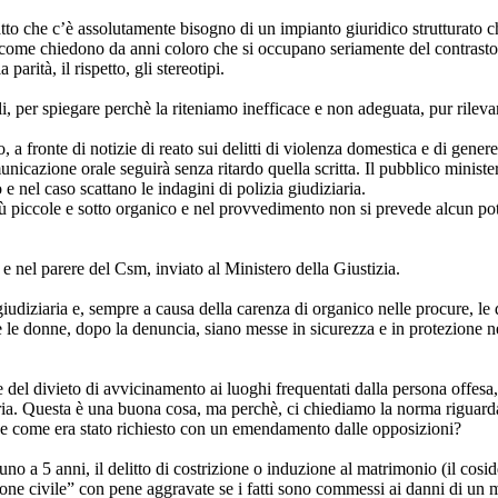
atto che c’è assolutamente bisogno di un impianto giuridico strutturato 
i come chiedono da anni coloro che si occupano seriamente del contrasto 
arità, il rispetto, gli stereotipi.
, per spiegare perchè la riteniamo inefficace e non adeguata, pur rileva
 fronte di notizie di reato sui delitti di violenza domestica e di genere, c
cazione orale seguirà senza ritardo quella scritta. Il pubblico ministero
 e nel caso scattano le indagini di polizia giudiziaria.
 più piccole e sotto organico e nel provvedimento non si prevede alcun p
e nel parere del Csm, inviato al Ministero della Giustizia.
 giudiziaria e, sempre a causa della carenza di organico nelle procure, le
e le donne, dopo la denuncia, siano messe in sicurezza e in protezione
e del divieto di avvicinamento ai luoghi frequentati dalla persona offesa,
ziaria. Questa è una buona cosa, ma perchè, ci chiediamo la norma riguard
ni e come era stato richiesto con un emendamento dalle opposizioni?
no a 5 anni, il delitto di costrizione o induzione al matrimonio (il cos
one civile” con pene aggravate se i fatti sono commessi ai danni di un 