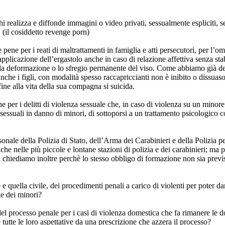
hi realizza e diffonde immagini o video privati, sessualmente espliciti,
. (il cosiddetto revenge porn)
ene per i reati di maltrattamenti in famiglia e atti persecutori, per l’omi
plicazione dell’ergastolo anche in caso di relazione affettiva senza st
e la deformazione o lo sfregio permanente del viso. Come abbiamo già de
he i figli, con modalità spesso raccapriccianti non è inibito o dissuaso
ne alla vita della sua compagna si suicida.
e per i delitti di violenza sessuale che, in caso di violenza su un mino
 sessuali in danno di minori, di sottoporsi a un trattamento psicologico c
ale della Polizia di Stato, dell’Arma dei Carabinieri e della Polizia peni
nche nelle più piccole e lontane stazioni di polizia e dei carabinieri; ma 
chiediamo inoltre perchè lo stesso obbligo di formazione non sia previsto
e quella civile, dei procedimenti penali a carico di violenti per poter da
le dei minori?
pi del processo penale per i casi di violenza domestica che fa rimanere 
utte le loro aspettative da una prescrizione che azzera il processo?