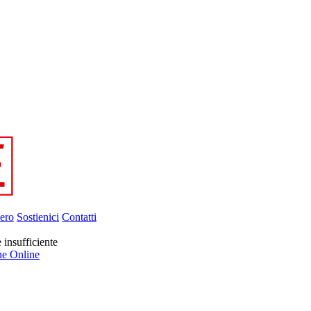
ero
Sostienici
Contatti
 insufficiente
ne Online