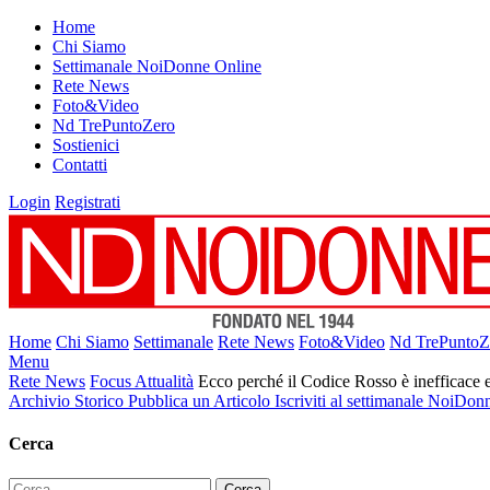
Home
Chi Siamo
Settimanale NoiDonne Online
Rete News
Foto&Video
Nd TrePuntoZero
Sostienici
Contatti
Login
Registrati
Home
Chi Siamo
Settimanale
Rete News
Foto&Video
Nd TrePuntoZ
Menu
Rete News
Focus Attualità
Ecco perché il Codice Rosso è inefficace e
Archivio Storico
Pubblica un Articolo
Iscriviti al settimanale NoiDon
Cerca