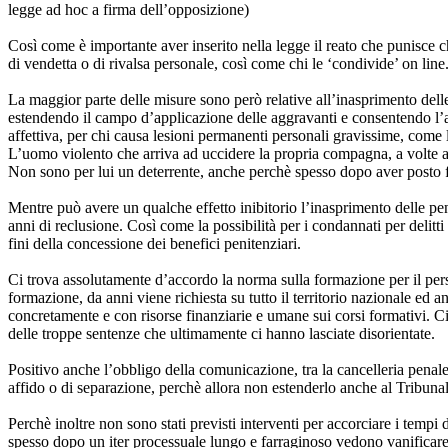
legge ad hoc a firma dell’opposizione)
Così come è importante aver inserito nella legge il reato che punisce c
di vendetta o di rivalsa personale, così come chi le ‘condivide’ on line
La maggior parte delle misure sono però relative all’inasprimento delle p
estendendo il campo d’applicazione delle aggravanti e consentendo l’ap
affettiva, per chi causa lesioni permanenti personali gravissime, com
L’uomo violento che arriva ad uccidere la propria compagna, a volte anc
Non sono per lui un deterrente, anche perchè spesso dopo aver posto fi
Mentre può avere un qualche effetto inibitorio l’inasprimento delle pen
anni di reclusione. Così come la possibilità per i condannati per delitti
fini della concessione dei benefici penitenziari.
Ci trova assolutamente d’accordo la norma sulla formazione per il person
formazione, da anni viene richiesta su tutto il territorio nazionale ed a
concretamente e con risorse finanziarie e umane sui corsi formativi. Ci 
delle troppe sentenze che ultimamente ci hanno lasciate disorientate.
Positivo anche l’obbligo della comunicazione, tra la cancelleria penale 
affido o di separazione, perchè allora non estenderlo anche al Tribuna
Perchè inoltre non sono stati previsti interventi per accorciare i tem
spesso dopo un iter processuale lungo e farraginoso vedono vanificare t