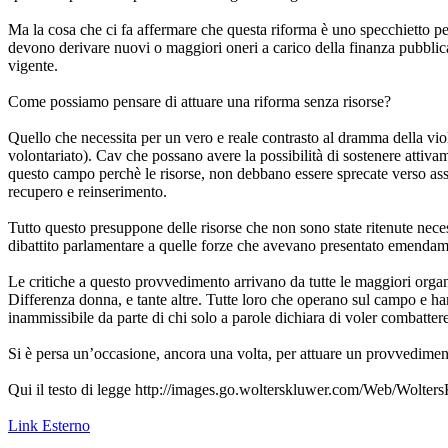
Ma la cosa che ci fa affermare che questa riforma è uno specchietto per 
devono derivare nuovi o maggiori oneri a carico della fi­nanza pubblica
vigente.
Come possiamo pensare di attuare una riforma senza risorse?
Quello che necessita per un vero e reale contrasto al dramma della vio
volontariato). Cav che possano avere la possibilità di sostenere atti
questo campo perchè le risorse, non debbano essere sprecate verso asso
recupero e reinserimento.
Tutto questo presuppone delle risorse che non sono state ritenute neces
dibattito parlamentare a quelle forze che avevano presentato emendamen
Le critiche a questo provvedimento arrivano da tutte le maggiori orga
Differenza donna, e tante altre. Tutte loro che operano sul campo e 
inammissibile da parte di chi solo a parole dichiara di voler combatte
Si è persa un’occasione, ancora una volta, per attuare un provvediment
Qui il testo di legge http://images.go.wolterskluwer.com/Web/Wo
Link Esterno