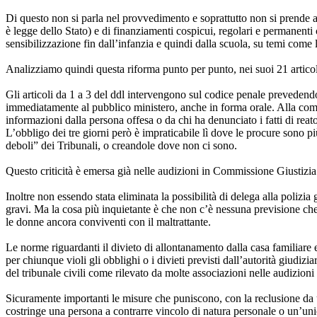
Di questo non si parla nel provvedimento e soprattutto non si prende 
è legge dello Stato) e di finanziamenti cospicui, regolari e permanent
sensibilizzazione fin dall’infanzia e quindi dalla scuola, su temi come la p
Analizziamo quindi questa riforma punto per punto, nei suoi 21 articoli
Gli articoli da 1 a 3 del ddl intervengono sul codice penale prevedendo, a
immediatamente al pubblico ministero, anche in forma orale. Alla comuni
informazioni dalla persona offesa o da chi ha denunciato i fatti di reato
L’obbligo dei tre giorni però è impraticabile lì dove le procure sono
deboli” dei Tribunali, o creandole dove non ci sono.
Questo criticità è emersa già nelle audizioni in Commissione Giustizia 
Inoltre non essendo stata eliminata la possibilità di delega alla polizia
gravi. Ma la cosa più inquietante è che non c’è nessuna previsione ch
le donne ancora conviventi con il maltrattante.
Le norme riguardanti il divieto di allontanamento dalla casa familiare 
per chiunque violi gli obblighi o i divieti previsti dall’autorità giudi
del tribunale civili come rilevato da molte associazioni nelle audizio
Sicuramente importanti le misure che puniscono, con la reclusione da u
costringe una persona a contrarre vincolo di natura personale o un’uni