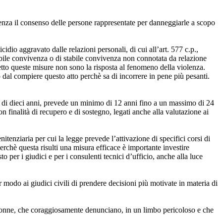
 senza il consenso delle persone rappresentate per danneggiarle a scopo
cidio aggravato dalle relazioni personali, di cui all’art. 577 c.p.,
abile convivenza o di stabile convivenza non connotata da relazione
tto queste misure non sono la risposta al fenomeno della violenza.
 dal compiere questo atto perchè sa di incorrere in pene più pesanti.
re di dieci anni, prevede un minimo di 12 anni fino a un massimo di 24
on finalità di recupero e di sostegno, legati anche alla valutazione ai
tenziaria per cui la legge prevede l’attivazione di specifici corsi di
perchè questa risulti una misura efficace è importante investire
 per i giudici e per i consulenti tecnici d’ufficio, anche alla luce
r modo ai giudici civili di prendere decisioni più motivate in materia di
le donne, che coraggiosamente denunciano, in un limbo pericoloso e che