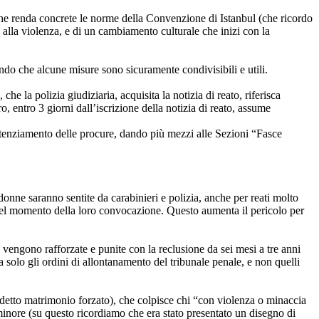
che renda concrete le norme della Convenzione di Istanbul (che ricordo
alla violenza, e di un cambiamento culturale che inizi con la
ndo che alcune misure sono sicuramente condivisibili e utili.
he la polizia giudiziaria, acquisita la notizia di reato, riferisca
, entro 3 giorni dall’iscrizione della notizia di reato, assume
otenziamento delle procure, dando più mezzi alle Sezioni “Fasce
 donne saranno sentite da carabinieri e polizia, anche per reati molto
 nel momento della loro convocazione. Questo aumenta il pericolo per
 vengono rafforzate e punite con la reclusione da sei mesi a tre anni
a solo gli ordini di allontanamento del tribunale penale, e non quelli
iddetto matrimonio forzato), che colpisce chi “con violenza o minaccia
minore (su questo ricordiamo che era stato presentato un disegno di