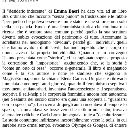
Lunedi, 12/01/2015
Il "desiderio indecente" di
Emma Baeri
ha dato vita ad un libro
stra-ordinario che racconta "senza pudori" la frustrazione e le rabbie
"per quello che poteva essere e non è stato" e che si torce non solo
nella sua pancia. Emma è una femminista storica che continua una
ricerca che è sempre stata comune perché quello la sua scrittura
diventa subito evocazione del patrimonio di tutte. Accomuna la
sorellanza nel neologismo "dividua", perché gli "individui", quelli
che hanno avuto i diritti civili, hannno impedito che il corpo di
donna avesse la propria individualità. Quando a un convegno
l'hanno presentata come "storica", ci ha ragionato sopra e proposto
la correzione di "impostorica", aggiungendo che, se la storia è
"come un orto di ossa", occorre ri-generarla. Il libro è magmatico
come è la sua autrice e nche le studiose che seguono la
MagistrEmma, come la chiama Elena Caruso. Un piacere ritrovarla
immutata come negli anni gloriosi, quando il femminismo seguiva i
movimenti antiautoritari, inventava l'autocoscienza e il separatismo,
scopriva il self-help e la corporeità femminile ancora non autonoma
(nei Sessanta del secolo scorso era quasi una scoperta il "guardarsi
con lo specchio"). La ricerca di quegli anni rimeditava il tempo e lo
spazio, si domandava se fosse vero che tertium non datur, trovava
alternative critiche e Carla Lonzi impegnava tutte a "deculturizzare".
La storia comunque indirizzava inesorabilmente verso la polis, in cui
sarebbe stato ormai tempo, evocando Olympe de Gouges, di entrare