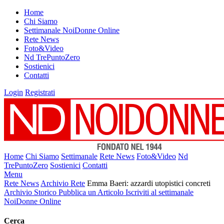
Home
Chi Siamo
Settimanale NoiDonne Online
Rete News
Foto&Video
Nd TrePuntoZero
Sostienici
Contatti
Login
Registrati
Home
Chi Siamo
Settimanale
Rete News
Foto&Video
Nd
TrePuntoZero
Sostienici
Contatti
Menu
Rete News
Archivio Rete
Emma Baeri: azzardi utopistici concreti
Archivio Storico
Pubblica un Articolo
Iscriviti al settimanale
NoiDonne Online
Cerca