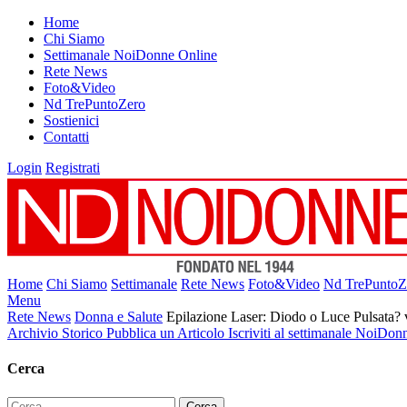
Home
Chi Siamo
Settimanale NoiDonne Online
Rete News
Foto&Video
Nd TrePuntoZero
Sostienici
Contatti
Login
Registrati
Home
Chi Siamo
Settimanale
Rete News
Foto&Video
Nd TrePuntoZ
Menu
Rete News
Donna e Salute
Epilazione Laser: Diodo o Luce Pulsata?
Archivio Storico
Pubblica un Articolo
Iscriviti al settimanale NoiDon
Cerca