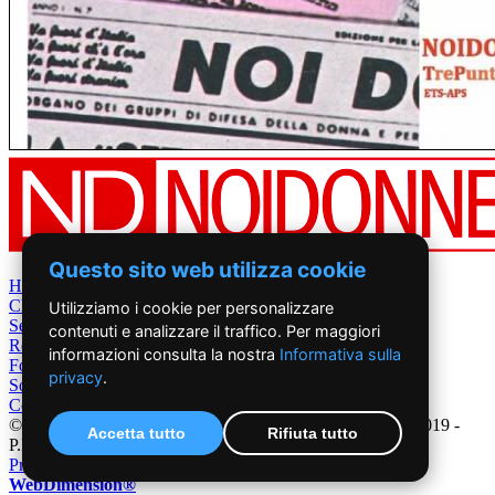
Questo sito web utilizza cookie
Home
Chi Siamo
Utilizziamo i cookie per personalizzare
Settimanale
contenuti e analizzare il traffico. Per maggiori
Rete News
informazioni consulta la nostra
Informativa sulla
Foto&Video
privacy
.
Sostienici
Contatti
©2019 - NoiDonne - Iscrizione ROC n.33421 del 23 /09/ 2019 -
Accetta tutto
Rifiuta tutto
P.IVA 00878931005
Privacy Policy
-
Cookie Policy
|
Creazione Siti Internet
WebDimension®