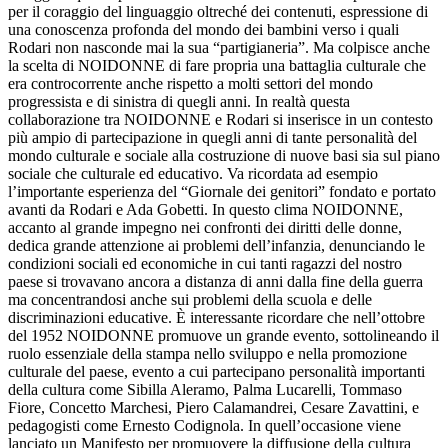
per il coraggio del linguaggio oltreché dei contenuti, espressione di
una conoscenza profonda del mondo dei bambini verso i quali
Rodari non nasconde mai la sua “partigianeria”. Ma colpisce anche
la scelta di NOIDONNE di fare propria una battaglia culturale che
era controcorrente anche rispetto a molti settori del mondo
progressista e di sinistra di quegli anni. In realtà questa
collaborazione tra NOIDONNE e Rodari si inserisce in un contesto
più ampio di partecipazione in quegli anni di tante personalità del
mondo culturale e sociale alla costruzione di nuove basi sia sul piano
sociale che culturale ed educativo. Va ricordata ad esempio
l’importante esperienza del “Giornale dei genitori” fondato e portato
avanti da Rodari e Ada Gobetti. In questo clima NOIDONNE,
accanto al grande impegno nei confronti dei diritti delle donne,
dedica grande attenzione ai problemi dell’infanzia, denunciando le
condizioni sociali ed economiche in cui tanti ragazzi del nostro
paese si trovavano ancora a distanza di anni dalla fine della guerra
ma concentrandosi anche sui problemi della scuola e delle
discriminazioni educative. È interessante ricordare che nell’ottobre
del 1952 NOIDONNE promuove un grande evento, sottolineando il
ruolo essenziale della stampa nello sviluppo e nella promozione
culturale del paese, evento a cui partecipano personalità importanti
della cultura come Sibilla Aleramo, Palma Lucarelli, Tommaso
Fiore, Concetto Marchesi, Piero Calamandrei, Cesare Zavattini, e
pedagogisti come Ernesto Codignola. In quell’occasione viene
lanciato un Manifesto per promuovere la diffusione della cultura