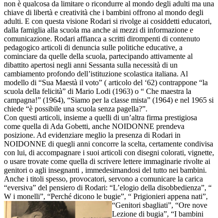
non è qualcosa da limitare o ricondurre al mondo degli adulti ma una
chiave di libertà e creatività che i bambini offrono al mondo degli
adulti. E con questa visione Rodari si rivolge ai cosiddetti educatori,
dalla famiglia alla scuola ma anche ai mezzi di informazione e
comunicazione. Rodari affianca a scritti dirompenti di contenuto
pedagogico articoli di denuncia sulle politiche educative, a
cominciare da quelle della scuola, partecipando attivamente al
dibattito apertosi negli anni Sessanta sulla necessità di un
cambiamento profondo dell’istituzione scolastica italiana. Al
modello di “Sua Maestà il voto” ( articolo del ‘62) contrappone “la
scuola della felicità” di Mario Lodi (1963) o “ Che maestra la
campagna!” (1964), “Siamo per la classe mista” (1964) e nel 1965 si
chiede “è possibile una scuola senza pagella?”.
Con questi articoli, insieme a quelli di un’altra firma prestigiosa
come quella di Ada Gobetti, anche NOIDONNE prendeva
posizione. Ad evidenziare meglio la presenza di Rodari in
NOIDONNE di quegli anni concorre la scelta, certamente condivisa
con lui, di accompagnare i suoi articoli con disegni colorati, vignette,
o usare trovate come quella di scrivere lettere immaginarie rivolte ai
genitori o agli insegnanti , immedesimandosi del tutto nei bambini.
Anche i titoli spesso, provocatori, servono a comunicare la carica
“eversiva” del pensiero di Rodari: “L’elogio della disobbedienza”, “
W i monelli”, “Perché dicono le bugie”, “ Prigionieri appena nati”,
“Genitori sbagliati”, “Ore nove
Lezione di bugia”, “I bambini