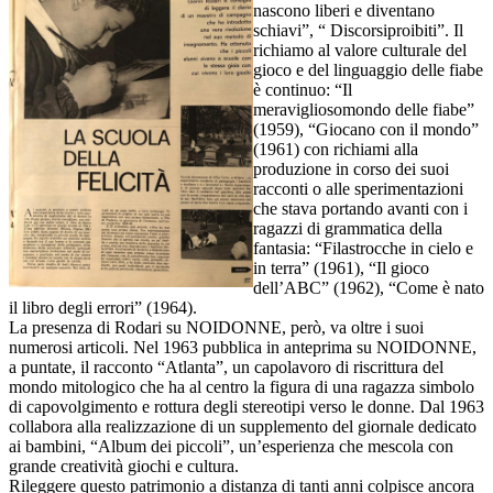
nascono liberi e diventano
schiavi”, “ Discorsiproibiti”. Il
richiamo al valore culturale del
gioco e del linguaggio delle fiabe
è continuo: “Il
meravigliosomondo delle fiabe”
(1959), “Giocano con il mondo”
(1961) con richiami alla
produzione in corso dei suoi
racconti o alle sperimentazioni
che stava portando avanti con i
ragazzi di grammatica della
fantasia: “Filastrocche in cielo e
in terra” (1961), “Il gioco
dell’ABC” (1962), “Come è nato
il libro degli errori” (1964).
La presenza di Rodari su NOIDONNE, però, va oltre i suoi
numerosi articoli. Nel 1963 pubblica in anteprima su NOIDONNE,
a puntate, il racconto “Atlanta”, un capolavoro di riscrittura del
mondo mitologico che ha al centro la figura di una ragazza simbolo
di capovolgimento e rottura degli stereotipi verso le donne. Dal 1963
collabora alla realizzazione di un supplemento del giornale dedicato
ai bambini, “Album dei piccoli”, un’esperienza che mescola con
grande creatività giochi e cultura.
Rileggere questo patrimonio a distanza di tanti anni colpisce ancora