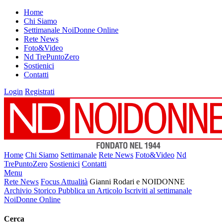
Home
Chi Siamo
Settimanale NoiDonne Online
Rete News
Foto&Video
Nd TrePuntoZero
Sostienici
Contatti
Login
Registrati
Home
Chi Siamo
Settimanale
Rete News
Foto&Video
Nd
TrePuntoZero
Sostienici
Contatti
Menu
Rete News
Focus Attualità
Gianni Rodari e NOIDONNE
Archivio Storico
Pubblica un Articolo
Iscriviti al settimanale
NoiDonne Online
Cerca