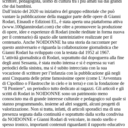
scrittore, pedagogista, uomo di cultura tra i più amati sia dai grandi
che dai bambini.
Dall’inizio del 2020 su iniziativa del gruppo editoriale che può
vantare la pubblicazione della maggior parte delle opere di Gianni
Rodari, Einaudi e Edizioni EL, è stata aperta una piattaforma attiva
(www.100giannirodari.com) che oltre a promuovere la produzione
di opere, idee e esperienze di Rodari (molte rieditate in forma nuova
per il centenario) dà spazio alle tanteiniziative realizzate per il
centenario. Anche NOIDONNE ha una storia da raccontare per
questo anniversario e riguarda la collaborazione giornalistica che
Gianni Rodari ha sviluppato con la testata dal 1952 al 1967.
L’attività giornalistica di Rodari, soprattutto dal dopoguerra alla fine
degli anni Sessanta, è stata molto intensa e si è espressa su vari
periodici della sinistra, ma si è subito intrecciata con la sua
vocazione di scrittore per l’infanzia con la pubblicazione già negli
anni Cinquanta delle prime famosissime opere (come L’Avventura
di Cipollino o Filastrocche in cielo e in terra) e con la fondazione de
“Il Pioniere”, un periodico tutto dedicato ai ragazzi. Gli articoli e gli
scritti di Rodari in NOIDONNE sono un patrimonio meno
conosciuto ma di grande interesse culturale e pedagogico sul quale si
stanno programmando, insieme ad altri soggetti, alcuni progetti di
valorizzazione. Non si tratta, infatti, di articoli sporadici ma di una
presenza segnata dalla continuità e soprattutto dalla scelta condivisa
da NOIDONNE e Gianni Rodari di veicolare, in modo snello e
spesso ironico, importanti contenuti riguardanti il rapporto educativo