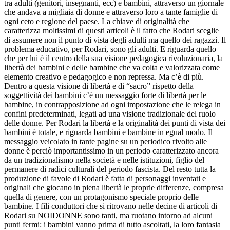
tra adulti (genitori, insegnanti, ecc) e bambini, attraverso un giornale
che andava a migliaia di donne e attraverso loro a tante famiglie di
ogni ceto e regione del paese. La chiave di originalità che
caratterizza moltissimi di questi articoli è il fatto che Rodari sceglie
di assumere non il punto di vista degli adulti ma quello dei ragazzi. Il
problema educativo, per Rodari, sono gli adulti. E riguarda quello
che per lui è il centro della sua visione pedagogica rivoluzionaria, la
libertà dei bambini e delle bambine che va colta e valorizzata come
elemento creativo e pedagogico e non repressa. Ma c’è di più.
Dentro a questa visione di libertà e di “sacro” rispetto della
soggettività dei bambini c’è un messaggio forte di libertà per le
bambine, in contrapposizione ad ogni impostazione che le relega in
confini predeterminati, legati ad una visione tradizionale del ruolo
delle donne. Per Rodari la libertà e la originalità dei punti di vista dei
bambini è totale, e riguarda bambini e bambine in egual modo. Il
messaggio veicolato in tante pagine su un periodico rivolto alle
donne è perciò importantissimo in un periodo caratterizzato ancora
da un tradizionalismo nella società e nelle istituzioni, figlio del
permanere di radici culturali del periodo fascista. Del resto tutta la
produzione di favole di Rodari è fatta di personaggi inventati e
originali che giocano in piena libertà le proprie differenze, compresa
quella di genere, con un protagonismo speciale proprio delle
bambine. I fili conduttori che si ritrovano nelle decine di articoli di
Rodari su NOIDONNE sono tanti, ma ruotano intorno ad alcuni
punti fermi: i bambini vanno prima di tutto ascoltati, la loro fantasia