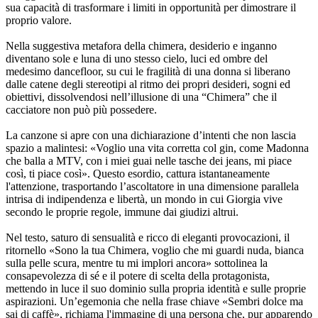
sua capacità di trasformare i limiti in opportunità per dimostrare il
proprio valore.
Nella suggestiva metafora della chimera, desiderio e inganno
diventano sole e luna di uno stesso cielo, luci ed ombre del
medesimo dancefloor, su cui le fragilità di una donna si liberano
dalle catene degli stereotipi al ritmo dei propri desideri, sogni ed
obiettivi, dissolvendosi nell’illusione di una “Chimera” che il
cacciatore non può più possedere.
La canzone si apre con una dichiarazione d’intenti che non lascia
spazio a malintesi: «Voglio una vita corretta col gin, come Madonna
che balla a MTV, con i miei guai nelle tasche dei jeans, mi piace
così, ti piace così». Questo esordio, cattura istantaneamente
l'attenzione, trasportando l’ascoltatore in una dimensione parallela
intrisa di indipendenza e libertà, un mondo in cui Giorgia vive
secondo le proprie regole, immune dai giudizi altrui.
Nel testo, saturo di sensualità e ricco di eleganti provocazioni, il
ritornello «Sono la tua Chimera, voglio che mi guardi nuda, bianca
sulla pelle scura, mentre tu mi implori ancora» sottolinea la
consapevolezza di sé e il potere di scelta della protagonista,
mettendo in luce il suo dominio sulla propria identità e sulle proprie
aspirazioni. Un’egemonia che nella frase chiave «Sembri dolce ma
sai di caffè», richiama l'immagine di una persona che, pur apparendo