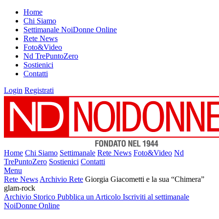
Home
Chi Siamo
Settimanale NoiDonne Online
Rete News
Foto&Video
Nd TrePuntoZero
Sostienici
Contatti
Login
Registrati
Home
Chi Siamo
Settimanale
Rete News
Foto&Video
Nd
TrePuntoZero
Sostienici
Contatti
Menu
Rete News
Archivio Rete
Giorgia Giacometti e la sua “Chimera”
glam-rock
Archivio Storico
Pubblica un Articolo
Iscriviti al settimanale
NoiDonne Online