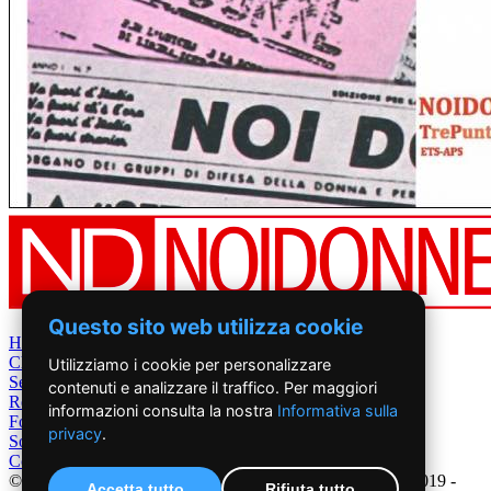
Questo sito web utilizza cookie
Home
Chi Siamo
Utilizziamo i cookie per personalizzare
Settimanale
contenuti e analizzare il traffico. Per maggiori
Rete News
informazioni consulta la nostra
Informativa sulla
Foto&Video
privacy
.
Sostienici
Contatti
©2019 - NoiDonne - Iscrizione ROC n.33421 del 23 /09/ 2019 -
Accetta tutto
Rifiuta tutto