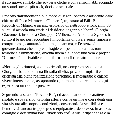
il suo nuovo singolo che sovverte cliché e convenzioni abbracciando
un sound ancora più rock, deciso e sensuale.
Prodotto dall’inconfondibile tocco di Jason Rooney e arricchito dalle
chitarre di Paco Martucci, "Chimera", registrato al Billa Billa
Records di Milano, è un mix esplosivo di elettropop e rock anni '80
su cui si articola una storia di desiderio, inganno e libertà. Giorgia
Giacometti, insieme a Giuseppe D’Albenzio e Antonella Sgobio, ha
scritto il brano per raccontare l’importanza di vivere senza rimorsi e
compromessi, catturando l’anima, il carisma, e l’essenza di una
giovane donna che da preda fragile e dipendente, da relazioni
tossiche e asimmetriche, diventa libera e audace; una vera e propria
“Chimera” inarrivabile che trasforma così il cacciatore in preda.
«Non voglio rimorsi, soltanto ricordi, no compromessi», canta
Giorgia, ribadendo la sua filosofia di vita, priva di rimpianti e
orientata alla piena realizzazione personale. Il messaggio è chiaro:
vivere intensamente, assaporando ogni momento e rendendo ogni
esperienza un ricordo prezioso.
Seguendo la scia di “Povero Re”, ed accentuandone il carattere
risoluto e sovversivo, Giorgia afferra con le unghie e con i denti una
vita vissuta alle proprie condizioni, convertendo la sensibilità e
l’emotività, ancora troppo spesso equiparate a debolezza, in astuzia,
coraggio e determinazione, ribadendo così la sua indipendenza e la