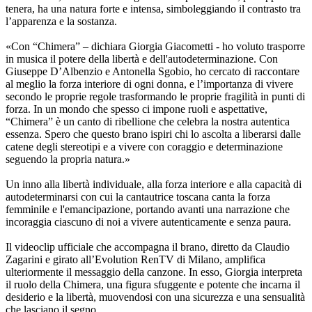
tenera, ha una natura forte e intensa, simboleggiando il contrasto tra
l’apparenza e la sostanza.
«Con “Chimera” – dichiara Giorgia Giacometti - ho voluto trasporre
in musica il potere della libertà e dell'autodeterminazione. Con
Giuseppe D’Albenzio e Antonella Sgobio, ho cercato di raccontare
al meglio la forza interiore di ogni donna, e l’importanza di vivere
secondo le proprie regole trasformando le proprie fragilità in punti di
forza. In un mondo che spesso ci impone ruoli e aspettative,
“Chimera” è un canto di ribellione che celebra la nostra autentica
essenza. Spero che questo brano ispiri chi lo ascolta a liberarsi dalle
catene degli stereotipi e a vivere con coraggio e determinazione
seguendo la propria natura.»
Un inno alla libertà individuale, alla forza interiore e alla capacità di
autodeterminarsi con cui la cantautrice toscana canta la forza
femminile e l'emancipazione, portando avanti una narrazione che
incoraggia ciascuno di noi a vivere autenticamente e senza paura.
Il videoclip ufficiale che accompagna il brano, diretto da Claudio
Zagarini e girato all’Evolution RenTV di Milano, amplifica
ulteriormente il messaggio della canzone. In esso, Giorgia interpreta
il ruolo della Chimera, una figura sfuggente e potente che incarna il
desiderio e la libertà, muovendosi con una sicurezza e una sensualità
che lasciano il segno.