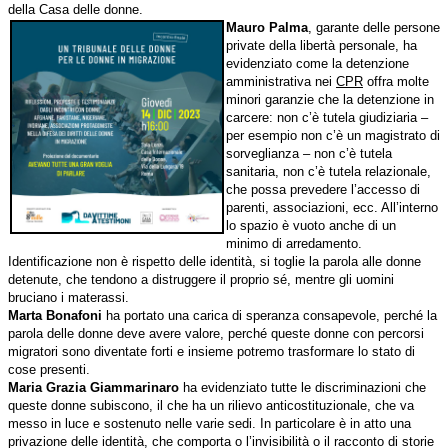
della Casa delle donne.
Mauro Palma
, garante delle persone
private della libertà personale, ha
evidenziato come la detenzione
amministrativa nei
CPR
offra molte
minori garanzie che la detenzione in
carcere: non c’è tutela giudiziaria –
per esempio non c’è un magistrato di
sorveglianza – non c’è tutela
sanitaria, non c’è tutela relazionale,
che possa prevedere l’accesso di
parenti, associazioni, ecc. All’interno
lo spazio è vuoto anche di un
minimo di arredamento.
Identificazione non è rispetto delle identità, si toglie la parola alle donne
detenute, che tendono a distruggere il proprio sé, mentre gli uomini
bruciano i materassi.
Marta Bonafoni
ha portato una carica di speranza consapevole, perché la
parola delle donne deve avere valore, perché queste donne con percorsi
migratori sono diventate forti e insieme potremo trasformare lo stato di
cose presenti.
Maria Grazia Giammarinaro
ha evidenziato tutte le discriminazioni che
queste donne subiscono, il che ha un rilievo anticostituzionale, che va
messo in luce e sostenuto nelle varie sedi. In particolare è in atto una
privazione delle identità, che comporta o l’invisibilità o il racconto di storie