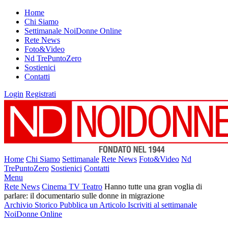
Home
Chi Siamo
Settimanale NoiDonne Online
Rete News
Foto&Video
Nd TrePuntoZero
Sostienici
Contatti
Login
Registrati
Home
Chi Siamo
Settimanale
Rete News
Foto&Video
Nd
TrePuntoZero
Sostienici
Contatti
Menu
Rete News
Cinema TV Teatro
Hanno tutte una gran voglia di
parlare: il documentario sulle donne in migrazione
Archivio Storico
Pubblica un Articolo
Iscriviti al settimanale
NoiDonne Online