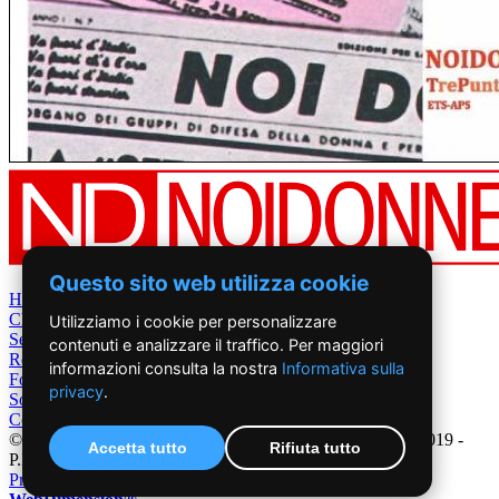
Questo sito web utilizza cookie
Home
Chi Siamo
Utilizziamo i cookie per personalizzare
Settimanale
contenuti e analizzare il traffico. Per maggiori
Rete News
informazioni consulta la nostra
Informativa sulla
Foto&Video
privacy
.
Sostienici
Contatti
©2019 - NoiDonne - Iscrizione ROC n.33421 del 23 /09/ 2019 -
Accetta tutto
Rifiuta tutto
P.IVA 00878931005
Privacy Policy
-
Cookie Policy
|
Creazione Siti Internet