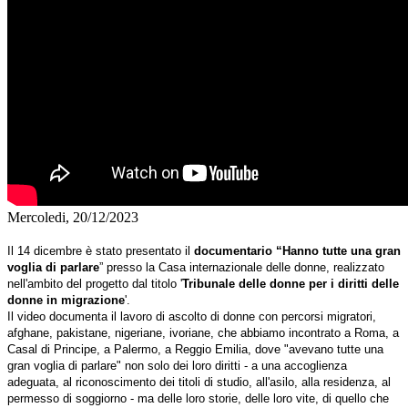
Mercoledi, 20/12/2023
Il 14 dicembre è stato presentato il
documentario “Hanno tutte una gran
voglia di parlare
” presso la Casa internazionale delle donne, realizzato
nell'ambito del progetto dal titolo '
Tribunale delle donne per i diritti delle
donne in migrazione
'.
Il video documenta il lavoro di ascolto di donne con percorsi migratori,
afghane, pakistane, nigeriane, ivoriane, che abbiamo incontrato a Roma, a
Casal di Principe, a Palermo, a Reggio Emilia, dove "avevano tutte una
gran voglia di parlare" non solo dei loro diritti - a una accoglienza
adeguata, al riconoscimento dei titoli di studio, all'asilo, alla residenza, al
permesso di soggiorno - ma delle loro storie, delle loro vite, di quello che