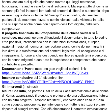
hanno lasciato e di quello che hanno trovato qui, leggi repressive,
burocrazia, ma anche varie forme di solidarietà. Ma soprattutto di come si
sentono più forti in questi loro faticosi percorsi di libertà e autonomia, dopo
essere fuggite dalla violenza del "viaggio" e dei confini, da famiglie
patriarcali, da matrimoni forzati e uomini violenti, dalla violenza in Italia,
che si esprime anche come non rispetto della loro dignità, delle loro
competenze.
Il progetto finanziato dall'ottopermille delle chiese valdesi si è
concluso,
ma continueremo diffondendo il documentario in tutte le sedi e
città possibili, interloquendo con le istituzioni internazionali, europee,
nazionali, regionali, comunali, per portare avanti con le donne migranti i
loro diritti e la trasformazione dei contesti legislativi, di accoglienza e di
integrazione. E forse anche costruendo un libro su questi temi e percorsi,
con le donne migranti e con tutte le esperienze e competenze che hanno
contribuito al progetto.
Documentario
'Hanno tutte una gran voglia di parlare', link:
https://youtu.be/wJSSlZqWatI?si=adaY_6paJWQ0d-xz
Incontro conclusivo
del 14 dicembre, link:
https://youtu.be/VdIhlYFIRmE?si=zN5OOU4mPY_FbhI3
Gli interventi
(in sintesi)
Maura Cossutta
, ha portato il saluto della Casa internazionale delle donne
di Roma, apprezzando il progetto e prefigurando una collaborazione futura
con un altro progetto “Diaspore resistenti”, che vede anch’esso la Casa
come soggetto proponente, per interloquire con tutte le istituzioni e dare
risposta ai bisogni emersi. Con ciò dimostrando il carattere
internazionale