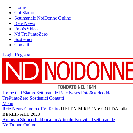
Home
Chi Siamo
Settimanale NoiDonne Online
Rete News
Foto&Video
Nd TrePuntoZero
Sostienici
Contatti
Login
Registrati
Home
Chi Siamo
Settimanale
Rete News
Foto&Video
Nd
TrePuntoZero
Sostienici
Contatti
Menu
Rete News
Cinema TV Teatro
HELEN MIRREN è GOLDA, alla
BERLINALE 2023
Archivio Storico
Pubblica un Articolo
Iscriviti al settimanale
NoiDonne Online