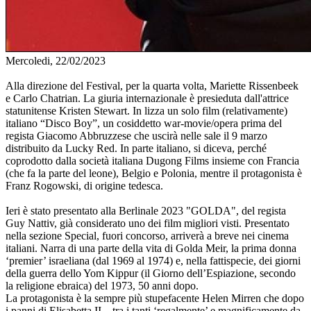
Mercoledi, 22/02/2023
Alla direzione del Festival, per la quarta volta, Mariette Rissenbeek
e Carlo Chatrian. La giuria internazionale è presieduta dall'attrice
statunitense Kristen Stewart. In lizza un solo film (relativamente)
italiano “Disco Boy”, un cosiddetto war-movie/opera prima del
regista Giacomo Abbruzzese che uscirà nelle sale il 9 marzo
distribuito da Lucky Red. In parte italiano, si diceva, perché
coprodotto dalla società italiana Dugong Films insieme con Francia
(che fa la parte del leone), Belgio e Polonia, mentre il protagonista è
Franz Rogowski, di origine tedesca.
Ieri è stato presentato alla Berlinale 2023 "GOLDA", del regista
Guy Nattiv, già considerato uno dei film migliori visti. Presentato
nella sezione Special, fuori concorso, arriverà a breve nei cinema
italiani. Narra di una parte della vita di Golda Meir, la prima donna
‘premier’ israeliana (dal 1969 al 1974) e, nella fattispecie, dei giorni
della guerra dello Yom Kippur (il Giorno dell’Espiazione, secondo
la religione ebraica) del 1973, 50 anni dopo.
La protagonista è la sempre più stupefacente Helen Mirren che dopo
i panni di Elisabetta II – tra i tanti ‘regalmente’ e magnificamente da