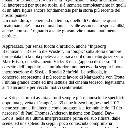
lei interpretati per questo ruolo, si è immersa completamente in quelli
di un’altra figura ancora fondamentale per la storia più recente del
nostro pianeta.
Un ruolo duro, e tenero ad un tempo, quello di Golda che quasi
‘maternamente’ – ma era una donna – volle assumersi responsabilità,
anche ‘non sue ’ riguardo a tante giovani vite umane inutilmente
perdute.
Apprezzato, pur senza fuochi d’artificio, anche “Ingeborg
Bachmann – Reise in die Wüste ”, un ‘biopic’ sulla storia d’amore
tormentata tra la nota poetessa austriaca ed il drammaturgo svizzero
Max Frisch, rispettivamente Vicky Krieps (appena dismesso “Il
corsetto dell’imperatrice”, un’ulteriore non necessaria seppur buona
interpretazione di Sissi) e Ronald Zehrfeld. La pellicola, in
concorso, rappresenta il più recente lavoro di Margarethe von Trotta,
l’ultima grande icona ed intellettuale del cinema tedesco, legatissima
all’Italia anche per vecchi motivi sentimentali.
La Krieps è ormai assurta a ruoli sempre più riconosciuti e specifici:
dopo una gavetta di ‘rango’, la 39 enne lussemburghese nel 2017
viene scritturata finalmente come protagonista femminile de “Il filo
nascosto” di Paul Thomas Anderson insieme con Daniel Day-
Lewis, nella sua ultima interpretazione prima del suo ritirarsi dalle
scene, ed una splendida seppur poco conosciuta comprimaria