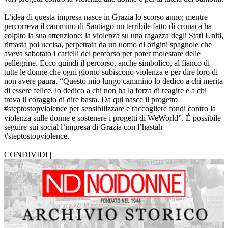
L’idea di questa impresa nasce in Grazia lo scorso anno; mentre
percorreva il cammino di Santiago un terribile fatto di cronaca ha
colpito la sua attenzione: la violenza su una ragazza degli Stati Uniti,
rimasta poi uccisa, perpetrata da un uomo di origini spagnole che
aveva sabotato i cartelli del percorso per poter molestare delle
pellegrine. Ecco quindi il percorso, anche simbolico, al fianco di
tutte le donne che ogni giorno subiscono violenza e per dire loro di
non avere paura. “Questo mio lungo cammino lo dedico a chi merita
di essere felice, lo dedico a chi non ha la forza di reagire e a chi
trova il coraggio di dire basta. Da qui nasce il progetto
#steptostopviolence per sensibilizzare e raccogliere fondi contro la
violenza sulle donne e sostenere i progetti di WeWorld”. È possibile
seguire sui social l’impresa di Grazia con l’hastah
#steptostopviolence.
CONDIVIDI |