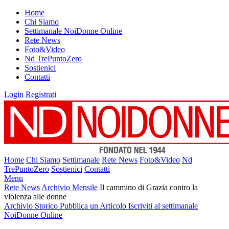
Home
Chi Siamo
Settimanale NoiDonne Online
Rete News
Foto&Video
Nd TrePuntoZero
Sostienici
Contatti
Login
Registrati
Home
Chi Siamo
Settimanale
Rete News
Foto&Video
Nd
TrePuntoZero
Sostienici
Contatti
Menu
Rete News
Archivio Mensile
Il cammino di Grazia contro la
violenza alle donne
Archivio Storico
Pubblica un Articolo
Iscriviti al settimanale
NoiDonne Online