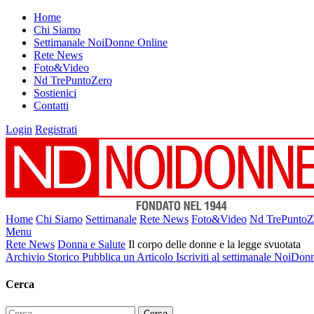
Home
Chi Siamo
Settimanale NoiDonne Online
Rete News
Foto&Video
Nd TrePuntoZero
Sostienici
Contatti
Login
Registrati
Home
Chi Siamo
Settimanale
Rete News
Foto&Video
Nd TrePuntoZ
Menu
Rete News
Donna e Salute
Il corpo delle donne e la legge svuotata
Archivio Storico
Pubblica un Articolo
Iscriviti al settimanale NoiDon
Cerca