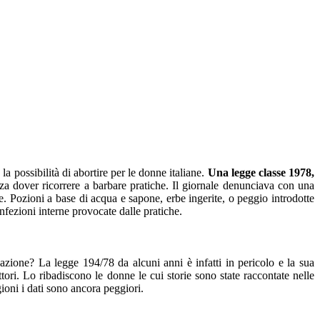
a possibilità di abortire per le donne italiane.
Una legge classe 1978,
a dover ricorrere a barbare pratiche. Il giornale denunciava con una
tire. Pozioni a base di acqua e sapone, erbe ingerite, o peggio introdotte
nfezioni interne provocate dalle pratiche.
nazione? La legge 194/78 da alcuni anni è infatti in pericolo e la sua
tori. Lo ribadiscono le donne le cui storie sono state raccontate nelle
gioni i dati sono ancora peggiori.