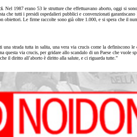
ci
. Nel 1987 erano 53 le strutture che effettuavano aborto, oggi si son
esta che tutti i presidi ospedalieri pubblici e convenzionati garantiscan
obiettori. Le firme raccolte sono già oltre 1.000, e si spera che il nu
ti una strada tutta in salita, una vera via crucis come la definiscono
a questa via crucis, per gridare allo scandalo di un Paese che vuole spi
 il diritto all’aborto è diritto alla salute, e ci riguarda tutte.”