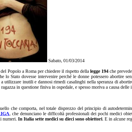
Sabato, 01/03/2014
del Popolo a Roma per chiedere il rispetto della
legge 194
che prevede l
 lo Stato dovesse intervenire perché le donne potessero abortire senz
te a utilizzare inutili e dannosi rimedi casalinghi nella speranza di abor
a ragazza in questione finiva in ospedale, e spesso moriva a causa delle i
quello che comporta, nel totale disprezzo del principio di autodetermi
IGA
, che denunciano le difficoltà professionali dei pochi medici obiet
ai numeri.
In Italia sette medici su dieci sono obiettori
. E in alcune re