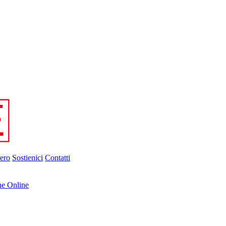
ero
Sostienici
Contatti
ne Online