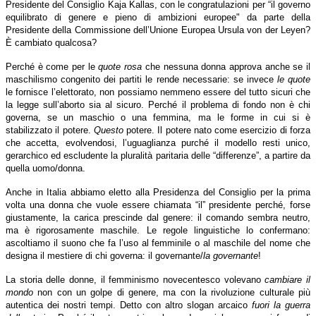
Presidente del Consiglio Kaja Kallas, con le congratulazioni per “il governo
equilibrato di genere e pieno di ambizioni europee" da parte della
Presidente della Commissione dell’Unione Europea Ursula von der Leyen?
È cambiato qualcosa?
Perché è come per le
quote rosa
che nessuna donna approva anche se il
maschilismo congenito dei partiti le rende necessarie: se invece
le quote
le fornisce l’elettorato, non possiamo nemmeno essere del tutto sicuri che
la legge sull’aborto sia al sicuro. Perché il problema di fondo non è chi
governa, se un maschio o una femmina, ma le forme in cui si è
stabilizzato il potere.
Questo
potere. Il potere nato come esercizio di forza
che accetta, evolvendosi, l’uguaglianza purché il modello resti unico,
gerarchico ed escludente la pluralità paritaria delle “differenze”, a partire da
quella uomo/donna.
Anche in Italia abbiamo eletto alla Presidenza del Consiglio per la prima
volta una donna che vuole essere chiamata “il” presidente perché, forse
giustamente, la carica prescinde dal genere: il comando sembra neutro,
ma è rigorosamente maschile. Le regole linguistiche lo confermano:
ascoltiamo il suono che fa l’uso al femminile o al maschile del nome che
designa il mestiere di chi governa: il governante/
la governante
!
La storia delle donne, il femminismo novecentesco volevano
cambiare il
mondo
non con un golpe di genere, ma con la rivoluzione culturale più
autentica dei nostri tempi. Detto con altro slogan arcaico
fuori la guerra