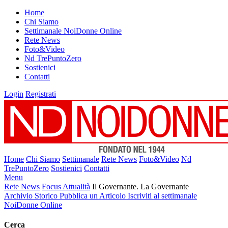
Home
Chi Siamo
Settimanale NoiDonne Online
Rete News
Foto&Video
Nd TrePuntoZero
Sostienici
Contatti
Login
Registrati
Home
Chi Siamo
Settimanale
Rete News
Foto&Video
Nd
TrePuntoZero
Sostienici
Contatti
Menu
Rete News
Focus Attualità
Il Governante. La Governante
Archivio Storico
Pubblica un Articolo
Iscriviti al settimanale
NoiDonne Online
Cerca