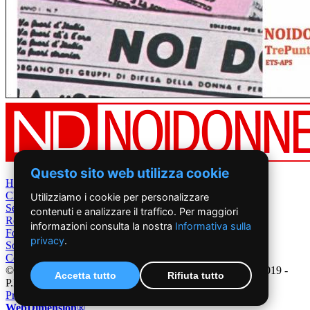
Questo sito web utilizza cookie
Home
Chi Siamo
Utilizziamo i cookie per personalizzare
Settimanale
contenuti e analizzare il traffico. Per maggiori
Rete News
informazioni consulta la nostra
Informativa sulla
Foto&Video
privacy
.
Sostienici
Contatti
©2019 - NoiDonne - Iscrizione ROC n.33421 del 23 /09/ 2019 -
Accetta tutto
Rifiuta tutto
P.IVA 00878931005
Privacy Policy
-
Cookie Policy
|
Creazione Siti Internet
WebDimension®