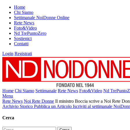
Home
Chi Siamo
Settimanale NoiDonne Online
Rete News
Foto&Video
Nd TrePuntoZero
Sostienici
Contatti
Login
Registrati
Home
Chi Siamo
Settimanale
Rete News
Foto&Video
Nd TrePuntoZ
Menu
Rete News
Noi Rete Donne
Il ministro Boccia scrive a Noi Rete Do
Archivio Storico
Pubblica un Articolo
Iscriviti al settimanale NoiDon
Cerca