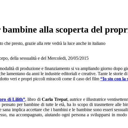
er bambine alla scoperta del propri
o che presto, grazie alla rete vedrà la luce anche in italiano
Mercoledi, 20/05/2015
dalità di produzione e finanziamento si va ampliando giorno dopo giorno
che lamentano da anni le industrie editoriali e creative. Tante le storie 
otto veri e propri piccoli miracoli come il caso del film
“Io sto con la
soro di Lilith”
, libro di
Carla Trepat
, autrice e illustratrice ventisett
 pensato per bambine di tutte le età, ha lo scopo di trasmettere alle bi
sana implica accettare che i bambini e le bambine sono esseri sessuali"
presso, ma accompagnato, aiutando ogni persona a svilupparsi in modo