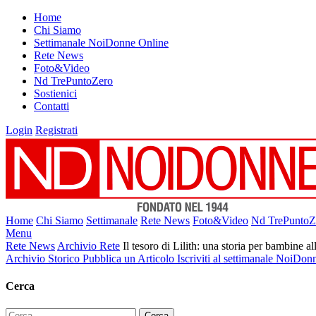
Home
Chi Siamo
Settimanale NoiDonne Online
Rete News
Foto&Video
Nd TrePuntoZero
Sostienici
Contatti
Login
Registrati
Home
Chi Siamo
Settimanale
Rete News
Foto&Video
Nd TrePuntoZ
Menu
Rete News
Archivio Rete
Il tesoro di Lilith: una storia per bambine al
Archivio Storico
Pubblica un Articolo
Iscriviti al settimanale NoiDon
Cerca