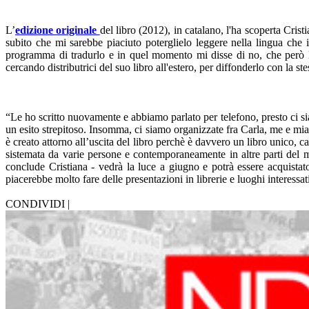
L’
edizione originale
del libro (2012), in catalano, l'ha scoperta Cris
subito che mi sarebbe piaciuto poterglielo leggere nella lingua che i
programma di tradurlo e in quel momento mi disse di no, che però l'
cercando distributrici del suo libro all'estero, per diffonderlo con la s
“Le ho scritto nuovamente e abbiamo parlato per telefono, presto ci s
un esito strepitoso. Insomma, ci siamo organizzate fra Carla, me e mia
è creato attorno all’uscita del libro perchè è davvero un libro unico, c
sistemata da varie persone e contemporaneamente in altre parti del mo
conclude Cristiana - vedrà la luce a giugno e potrà essere acquista
piacerebbe molto fare delle presentazioni in librerie e luoghi interess
CONDIVIDI |