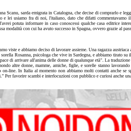
tiana Scanu, sarda emigrata in Catalogna, che decise di comprarlo e legge
o e lei usiamo fra di noi, l'italiano, dato che difatti commentavamo il 
avrei potuta informare in caso conoscessi qualche casa editrice inter
tessa modalità con cui ha avuto successo in Spagna, ovvero grazie al passa
iamo viste e abbiamo deciso di lavorare assieme. Una ragazza austriaca a
 sorella Rosanna, psicologa che vive in Sardegna, e abbiamo tirato su il
apace di arrivare all'anima delle donne di qualunque età". La traduzione i
ndo altre donne, mamme, amiche, figlie, e sorelle stanno lavorando per
to on-line. In Italia al momento non abbiamo molti contatti anche se
ati.” Per favorire scambi e interlocuzioni con pubblico e curiosi anche u